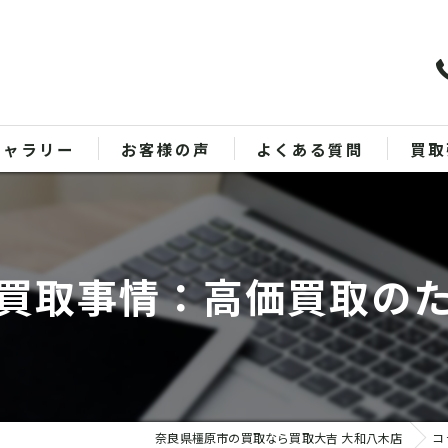
ギャラリー
お客様の声
よくある質問
買取
バッ
ブラ
買取事情：高価買取の
貴金
時計
金
奈良県橿原市の買取なら買取大吉 大和八木店
コ