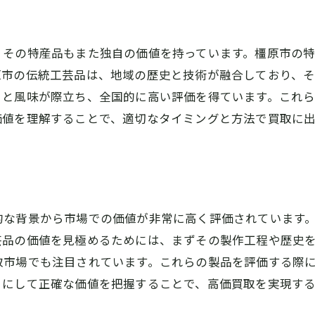
専門家のアドバイスを活用する
成功事例から学ぶ買取のポイント
、その特産品もまた独自の価値を持っています。橿原市の
長期的な視点で見る買取の可能性
原市の伝統工芸品は、地域の歴史と技術が融合しており、
さと風味が際立ち、全国的に高い評価を得ています。これ
価値を理解することで、適切なタイミングと方法で買取に
的な背景から市場での価値が非常に高く評価されています
芸品の価値を見極めるためには、まずその製作工程や歴史
取市場でも注目されています。これらの製品を評価する際
うにして正確な価値を把握することで、高価買取を実現す