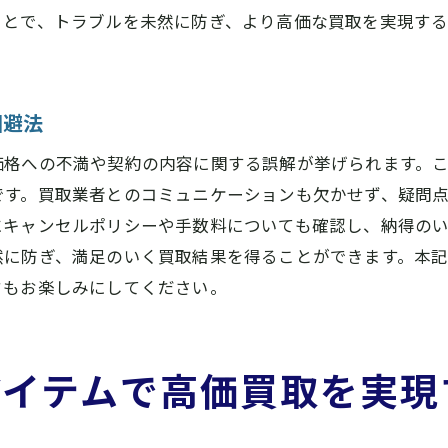
ことで、トラブルを未然に防ぎ、より高価な買取を実現す
特化型業者と総合型業者の違い
買取業者のアフターサービスを確認
橿原市で安心して買取に臨むための知識と準備
回避法
買取に関する基礎知識の習得
価格への不満や契約の内容に関する誤解が挙げられます。
買取契約書の確認ポイント
です。買取業者とのコミュニケーションも欠かせず、疑問
取引の安全性を確保する方法
にキャンセルポリシーや手数料についても確認し、納得の
事前の市場調査で適正価格を把握
然に防ぎ、満足のいく買取結果を得ることができます。本
個人情報の取り扱いに注意
ドもお楽しみにしてください。
買取後のサポート体制を確認
高価買取を目指す橿原市の買取事情を徹底解説
アイテムで高価買取を実現
橿原市の買取事情の全体像
高価買取のための効果的な戦略
市場価値を上げるための取引テクニック