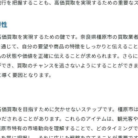
流行を把握することも、高価買取を実現するための重要な
買取市場の動向を把握して奈良県橿原市で賢く売る
現在の買取市場のトレンド分析
要性
地域特有の市場ニーズを利用する
オンライン市場とオフライン市場の違い
高価買取を実現するための鍵です。奈良県橿原市の買取業
を通じて、自分の要望や商品の特徴をしっかりと伝えるこ
買取価格の変動要因を理解する
品の状態や価値を正確に伝えることが求められます。さら
時期による買取価格の違い
ができ、買取のチャンスを逃さないようにすることができ
競争力のある価格設定のコツ
に導く要因となります。
高価買取のためのアイテム選びの秘訣を橿原市で学ぶ
市場で需要の高いアイテムを選ぶ
希少性の高いアイテムの見極め
高価買取を目指すために欠かせないステップです。橿原市
状態の良いアイテムを選ぶポイント
いだされることがあります。これらのアイテムは、観光客
アイテムの価値を引き上げる手入れ方法
橿原市特有の市場動向を理解することで、どのタイミング
人気のあるデザインやブランドの選び方
ドを常に把握し、それに応じた戦略を立てることが重要で