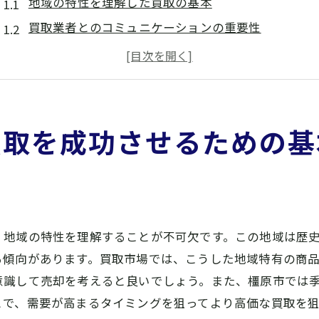
地域の特性を理解した買取の基本
買取業者とのコミュニケーションの重要性
奈良県橿原市の地元市場を知る
買取プロセスの流れを把握する
法律と買取規制の理解
買取におけるよくあるトラブルとその回避法
買取を成功させるための基
橿原市特有の買取アイテムで高価買取を実現する方法
橿原市の特産品の市場価値
伝統工芸品の価値を見極める方法
地元アーティストの作品を高く売るためのポイント
、地域の特性を理解することが不可欠です。この地域は歴
季節やイベントに応じたアイテム選び
る傾向があります。買取市場では、こうした地域特有の商
古書や骨董品の高価買取を狙う
意識して売却を考えると良いでしょう。また、橿原市では
レアアイテムの市場価値を最大化する
とで、需要が高まるタイミングを狙ってより高価な買取を