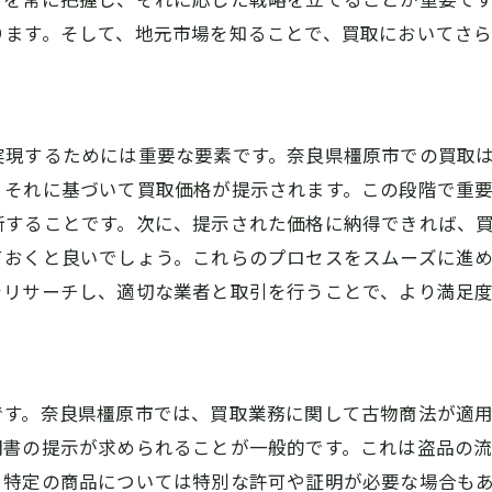
買取業者が好むアイテムの特徴
ります。そして、地元市場を知ることで、買取においてさ
奈良県橿原市での買取プロセスをスムーズに進めるポイ
事前準備が鍵！必要書類の準備
査定の流れを理解しておく
実現するためには重要な要素です。奈良県橿原市での買取
交渉力を高めるためのヒント
、それに基づいて買取価格が提示されます。この段階で重
迅速な手続きのためのポイント
断することです。次に、提示された価格に納得できれば、
買取業者との信頼関係の築き方
ておくと良いでしょう。これらのプロセスをスムーズに進
万が一のトラブルへの備え
をリサーチし、適切な業者と取引を行うことで、より満足
地域の特性を活かした橿原市の買取業者選びのコツ
地元で信頼される買取業者の選び方
口コミ情報を活用した業者選定
です。奈良県橿原市では、買取業務に関して古物商法が適
直接訪問で業者の様子を確認
明書の提示が求められることが一般的です。これは盗品の
オンラインでの評判チェック方法
、特定の商品については特別な許可や証明が必要な場合も