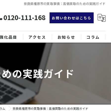
奈良県橿原市の買取事情：高価買取のための実践ガイド
0120-111-168
お問い合わせはこちら
強化品目
アクセス
お知らせ
コラム
グ
漫画特集
ンド品
ための実践ガイド
属
ラム
奈良県橿原市の買取事情：高価買取のための実践ガイド