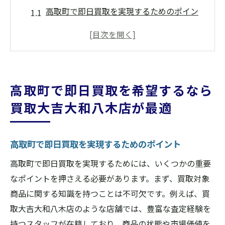
高取町で即日買取を実現するためのポイン
ト
買取大吉大和八木店の即日対応サービスの
魅力
迅速な対応が高取町で買取を成功させる鍵
高取町で即日買取を希望するなら
高取町での買取における買取大吉大和八木
買取大吉大和八木店が最適
店の強み
即日買取を可能にする買取大吉大和八木店
の取り組み
高取町で即日買取を実現するためのポイント
高取町の皆様に安心の即日買取サービスを
高取町で即日買取を実現するためには、いくつかの重要
買取大吉大和八木店の即日対応が高取町で選ば
なポイントを押さえる必要があります。まず、買取対象
れる理由
商品に関する知識を持つことは不可欠です。例えば、買
高取町で信頼される買取大吉大和八木店の
取大吉大和八木店のような店舗では、豊富な査定経験を
対応力
持つスタッフが在籍しており、商品の状態や市場価値を