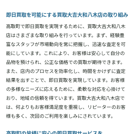
高取町の即日買取に必要な柔軟性とは
買取大吉大和八木店で期待を上回る買取体験を
即日買取を可能にする買取大吉大和八木店の取り組み
高取町で買取大吉大和八木店が提供する感
高取町で即日買取を実現するために、買取大吉大和八木
動体験
店はさまざまな取り組みを行っています。まず、経験豊
期待以上の買取体験を高取町で味わう方法
富なスタッフが市場動向を常に把握し、迅速な査定を可
能にしています。これにより、お客様は安心して自分の
買取大吉大和八木店による高取町での優れ
品物を預けられ、公正な価格での買取が期待できます。
た買取体験
また、店内のプロセスを効率化し、時間をかけずに査定
高取町で期待を超えるサービスを提供する
結果を出すことで、即日買取を実現しています。お客様
買取大吉大和八木店
の多様なニーズに応えるために、柔軟な対応を心掛けて
買取大吉大和八木店が高取町で提供する特
おり、地域の信頼を得ています。買取大吉大和八木店で
別な買取体験
は、何よりもお客様満足度を重視し、リピーターのお客
高取町の買取で期待を超えるためのガイド
様も多く、次回のご利用を楽しみにされています。
経験豊富なスタッフによる迅速な査定が魅力の
買取大吉大和八木店
高取町の皆様に安心の即日買取サービスを