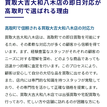
買取大吉大和八木店の即日対応が
高取町で買取大吉大和八木店が選ばれる理
高取町で選ばれる理由
由
買取のベストパートナーとしての買取大吉
大和八木店
高取町で信頼される買取大吉大和八木店の対応力
高取町で信頼できる買取パートナーを見つ
買取大吉大和八木店は、高取町での即日買取を可能にす
ける方法
るため、その柔軟な対応力が多くの顧客から信頼を得て
買取大吉大和八木店が高取町での最適な選
います。まず、経験豊富なスタッフがそれぞれの顧客の
択肢である理由
ニーズに対する理解を深め、どのような商品であっても
迅速かつ的確に査定を行います。このプロセスにより、
高取町で買取を依頼する際のベストパート
顧客は安心して自分の大切な品を買取に出せるのです。
ナー選び
また、店内には専門的な知識を持つスタッフが常駐して
買取大吉大和八木店が高取町の買取パート
おり、その専門性を活かして正確な価格を提案します。
ナーとしての魅力
さらに、買取大吉大和八木店では出張買取や宅配買取も
行っており、忙しい方や店舗に訪れるのが困難な方にも