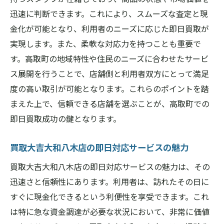
即日買取が実現する買取大吉大和八木店の
迅速に判断できます。これにより、スムーズな査定と現
特徴
金化が可能となり、利用者のニーズに応じた即日買取が
実現します。また、柔軟な対応力を持つことも重要で
地域密着型で選ばれる買取大吉大和八木店
す。高取町の地域特性や住民のニーズに合わせたサービ
のサービス
ス展開を行うことで、店舗側と利用者双方にとって満足
高取町における即日対応の理由とは
度の高い取引が可能となります。これらのポイントを踏
買取大吉大和八木店の高取町での評判と実
まえた上で、信頼できる店舗を選ぶことが、高取町での
績
即日買取成功の鍵となります。
高取町で即日買取を叶えるための信頼性
高取町での買取を成功させる秘訣は買取大吉大
買取大吉大和八木店の即日対応サービスの魅力
和八木店にあり
買取大吉大和八木店の即日対応サービスの魅力は、その
成功する買取のための買取大吉大和八木店
迅速さと信頼性にあります。利用者は、訪れたその日に
のノウハウ
すぐに現金化できるという利便性を享受できます。これ
高取町で買取を成功に導くためのアドバイ
は特に急な資金調達が必要な状況において、非常に価値
ス