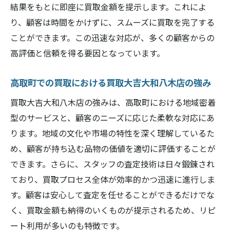
割
結果をもとに即座に買取金額を提示します。これによ
買取大吉大和八木店の地域への貢献と信頼
り、顧客は時間をかけずに、スムーズに買取を完了する
高取町で地域に根ざした買取サービスを提
ことができます。この迅速な対応が、多くの顧客からの
供
高評価と信頼を得る要因となっています。
高取町で即日買取を実現する買取大吉大和八木
高取町での買取における買取大吉大和八木店の強み
店の柔軟性
買取大吉大和八木店の強みは、高取町における地域密着
即日対応を可能にする買取大吉大和八木店
型のサービスと、顧客のニーズに応じた柔軟な対応にあ
の柔軟な体制
ります。地域の文化や市場の特性を深く理解しているた
高取町での迅速買取に必要な柔軟性の秘密
め、顧客が持ち込む品物の価値を適切に評価することが
買取大吉大和八木店が実現する高取町での
できます。さらに、スタッフの査定技術は日々鍛錬され
柔軟な買取サービス
ており、買取プロセス全体が効率的かつ迅速に進行しま
高取町での買取成功に繋がる柔軟な対応力
す。顧客は安心して査定を任せることができるだけでな
買取大吉大和八木店の柔軟性が高取町で選
く、買取金額も納得のいくものが提示されるため、リピ
ばれる理由
ート利用が多いのも特徴です。