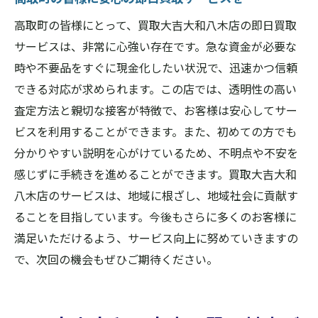
高取町で評価される買取大吉大和八木店の
高取町の皆様にとって、買取大吉大和八木店の即日買取
スタッフの実力
サービスは、非常に心強い存在です。急な資金が必要な
迅速な査定を実現するスタッフの経験と技
時や不要品をすぐに現金化したい状況で、迅速かつ信頼
術
できる対応が求められます。この店では、透明性の高い
買取大吉大和八木店のスタッフが高取町で
査定方法と親切な接客が特徴で、お客様は安心してサー
信頼される理由
ビスを利用することができます。また、初めての方でも
高取町での迅速かつ正確な査定を支えるス
分かりやすい説明を心がけているため、不明点や不安を
タッフの力
感じずに手続きを進めることができます。買取大吉大和
八木店のサービスは、地域に根ざし、地域社会に貢献す
買取大吉大和八木店の査定力が高取町で選
ることを目指しています。今後もさらに多くのお客様に
ばれる要因
満足いただけるよう、サービス向上に努めていきますの
高取町で迅速な査定を実現するスタッフの
で、次回の機会もぜひご期待ください。
魅力
買取大吉大和八木店が高取町での買取のベスト
パートナーとなる理由