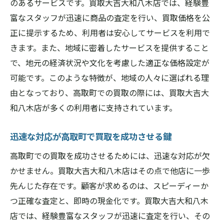
のあるサービスです。買取大吉大和八木店では、経験豊
買取大吉大和八木店が提供する高取町での
富なスタッフが迅速に商品の査定を行い、買取価格を公
買取成功事例
正に提示するため、利用者は安心してサービスを利用で
高取町で買取を成功させるためのポイント
きます。また、地域に密着したサービスを提供すること
で、地元の経済状況や文化を考慮した適正な価格設定が
買取大吉大和八木店の買取成功メソッド
可能です。このような特徴が、地域の人々に選ばれる理
高取町の買取で失敗しないためのガイド
由となっており、高取町での買取の際には、買取大吉大
地域密着型サービスで信頼を築く買取大吉大和
和八木店が多くの利用者に支持されています。
八木店
高取町で信頼される地域密着型買取サービ
迅速な対応が高取町で買取を成功させる鍵
ス
高取町での買取を成功させるためには、迅速な対応が欠
買取大吉大和八木店が地域に根ざす理由
かせません。買取大吉大和八木店はその点で他店に一歩
高取町の皆様に愛される買取大吉大和八木
先んじた存在です。顧客が求めるのは、スピーディーか
店の魅力
つ正確な査定と、即時の現金化です。買取大吉大和八木
地域密着型サービスの利点と高取町での役
店では、経験豊富なスタッフが迅速に査定を行い、その