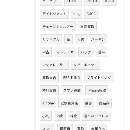
バーバリー
CHANEL
ROLEX
メンズ
デイトジャスト
bag
GUCCI
チェーンショルダー
お酒買取
リサイクル
金
大吉
バーキン
中古
マトラッセ
バッグ
喜平
アクアレーサー
タグ・ホイヤー
買取大吉
BREITLING
ブライトリング
時計買取
スマホ買取
iPhone買取
iPhone
近鉄百貨店
金券
商品券
小判
24金
純金
喜平ネックレス
スマホ
橿原市
買取
大和八木