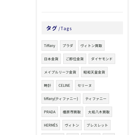
タグ
Tags
Tiffany
プラダ
ヴィトン買取
日本金貨
ご即位金貨
ダイヤモンド
メイプルリーフ金貨
昭和天皇金貨
時計
CELINE
セリーヌ
tiffany(ティファニー)
ティファニー
PRADA
橿原市買取
大和八木買取
HERMÈS
ヴィトン
ブレスレット