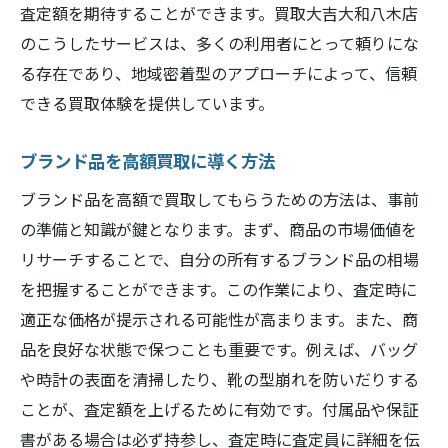
査定額を期待することができます。買取大吉大和八木店
買取大吉大和八木店でブランド品の価値を最大
のこうしたサービスは、多くの利用者にとって頼りにな
限に高める方法
る存在であり、地域密着型のアプローチによって、信頼
買取直前にできるブランド品のケア
できる買取体験を提供しています。
価値を高めるためのブランド品保管法
査定時に役立つブランド品の情報整理
ブランド品を高額買取に導く方法
プロが教える価値を引き出すテクニック
ブランド品を高額で買取してもらうための方法は、事前
奈良県橿原市での価値最大化の秘策
の準備と知識が鍵となります。まず、商品の市場価値を
買取大吉大和八木店の価値向上サポート
リサーチすることで、自分の所有するブランド品の相場
地域のニーズに応える奈良県橿原市の買取サー
を把握することができます。この作業により、査定時に
ビスの強み
適正な価格が提示される可能性が高まります。また、商
地域密着だからこその柔軟な対応力
品を良好な状態で保つことも重要です。例えば、バッグ
や時計の表面を清掃したり、靴の型崩れを防いだりする
奈良県橿原市の文化を反映した買取サービ
ことが、査定額を上げるために有効です。付属品や保証
ス
書がある場合は必ず持参し、査定時に査定員に詳細を伝
地元のお客様に選ばれる理由とは