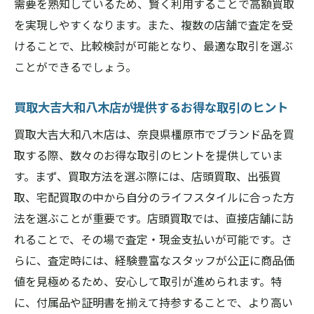
需要を熟知しているため、賢く利用することで高額買取
定
を実現しやすくなります。また、複数の店舗で査定を受
奈良県橿原市での安心の買取体験
けることで、比較検討が可能となり、最適な取引を選ぶ
信頼できるスタッフが提供する安心感
ことができるでしょう。
ブランド品の価値を引き出すプロの技
買取大吉大和八木店が提供するお得な取引のヒント
買取初心者でも安心のサポート体制
買取大吉大和八木店は、奈良県橿原市でブランド品を買
奈良県橿原市でのブランド買取で心から満足で
取する際、数々のお得な取引のヒントを提供していま
きる理由
す。まず、買取方法を選ぶ際には、店頭買取、出張買
満足度の高い買取サービスの秘密
取、宅配買取の中から自分のライフスタイルに合った方
お客様の声に応える対応力
法を選ぶことが重要です。店頭買取では、直接店舗に訪
地域の特性を活かしたユニークなサービス
れることで、その場で査定・現金支払いが可能です。さ
お客様第一の買取体験
らに、査定時には、経験豊富なスタッフが公正に商品価
信頼と満足が築くリピート率
値を見極めるため、安心して取引が進められます。特
奈良県橿原市特有の満足感の理由
に、付属品や証明書を揃えて持参することで、より高い