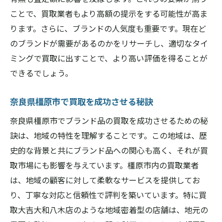
多様な買取実績が示す信頼性
ことで、買取業者もより高額の提示をする可能性が高ま
地域特有の価値を引き出す買取サービス
ります。さらに、ブランドの人気度も重要です。現在ど
買取大吉大和八木店が奈良県橿原市で高額買取
のブランドが需要があるのかをリサーチし、適切なタイ
を実現
ミングで買取に出すことで、より高い評価を得ることが
高額買取を実現する査定プロセス
できるでしょう。
買取大吉大和八木店の査定基準とは
奈良県橿原市で買取を成功させる秘訣
奈良県橿原市での高額買取事例
高額買取を支えるスタッフの専門性
奈良県橿原市でブランド品の買取を成功させるための秘
訣は、地域の特性を理解することです。この地域は、歴
ブランド品を最大限評価する秘訣
史的な背景と共にブランド品への関心も高く、それが買
高額買取の舞台裏を探る
取市場にも影響を与えています。橿原市内の買取業者
ブランド品買取のプロフェッショナルが提供す
は、地域の顧客に対して柔軟なサービスを提供してお
る安心のサービス
り、丁寧な対応と信頼性で評判を築いています。特に買
安心して利用できる査定サービスの特徴
取大吉大和八木店のような地域密着型の店舗は、地元の
プロフェッショナルが見極めるブランド査