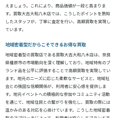
えましょう。これにより、商品価値が一段と高まりま
地域特有のニーズに応える買取戦略
す。買取大吉大和八木店では、こうしたポイントを熟知
奈良県橿原市での信頼されるサービスモデ
したスタッフが、丁寧に査定を行い、高額買取を実現し
ル
ています。
地域の声に応えた買取大吉大和八木店の取
り組み
地域密着型だからこそできるお得な買取
買取大吉大和八木店でブランド品を手放す際の
地域密着型の買取店である買取大吉大和八木店は、奈良
ポイント
県橿原市の市場動向を深く理解しており、地域特有のブ
買取前に確認したいブランド品の状態
ランド品を公平に評価することで高額買取を実現してい
手放す際の取引の流れと注意点
ます。地元のニーズに応じた柔軟なサービスと、地域社
奈良県橿原市での買取プロセスを理解する
会との強固な信頼関係が、利用者に安心感を提供しま
す。地元イベントへの積極的な参加やコミュニティ活動
スムーズな買取を実現するポイント
を通じて、地域住民との繋がりを強化し、買取の際には
ブランド品を高値で手放すためのコツ
温かみのある対応を心掛けています。こうした地域密着
買取後のフォローサービスについて
型のアプローチによって、利用者は安心してブランド品