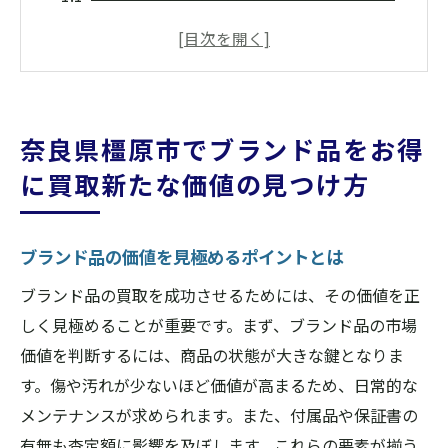
奈良県橿原市で買取を成功させる秘訣
買取大吉大和八木店が提供するお得な取引
のヒント
ブランド品を高額買取に導く方法
奈良県橿原市でブランド品をお得
地域密着型だからこそできるお得な買取
に買取新たな価値の見つけ方
奈良県橿原市でブランド品を最大限に活用
する方法
ブランド品の価値を見極めるポイントとは
地域密着の信頼を基にした買取大吉大和八木店
の魅力
ブランド品の買取を成功させるためには、その価値を正
長年の実績が支える地域密着型の魅力
しく見極めることが重要です。まず、ブランド品の市場
信頼される理由とその背景
価値を判断するには、商品の状態が大きな鍵となりま
す。傷や汚れが少ないほど価値が高まるため、日常的な
地域のニーズに応える柔軟な対応
メンテナンスが求められます。また、付属品や保証書の
奈良県橿原市での信頼の積み重ね
有無も査定額に影響を及ぼします。これらの要素が揃う