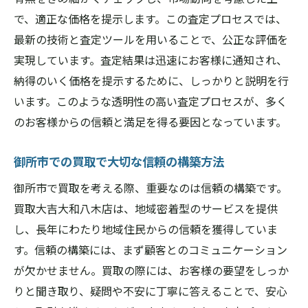
御所市のコミュニティと共に育つ買取サー
で、適正な価格を提示します。この査定プロセスでは、
ビス
最新の技術と査定ツールを用いることで、公正な評価を
地域に根ざした買取店の魅力を知る
実現しています。査定結果は迅速にお客様に通知され、
御所市で高額買取を実現する買取大吉大和八木
納得のいく価格を提示するために、しっかりと説明を行
店の秘訣
います。このような透明性の高い査定プロセスが、多く
高額買取を可能にする理由を探る
のお客様からの信頼と満足を得る要因となっています。
買取大吉大和八木店のノウハウに迫る
御所市での買取で大切な信頼の構築方法
御所市で高額買取を目指す心得
顧客満足を追求する買取大吉の秘密
御所市で買取を考える際、重要なのは信頼の構築です。
買取大吉大和八木店は、地域密着型のサービスを提供
買取大吉大和八木店が実現する高額買取の
し、長年にわたり地域住民からの信頼を獲得していま
プロセス
す。信頼の構築には、まず顧客とのコミュニケーション
御所市での高額買取事例を紹介
が欠かせません。買取の際には、お客様の要望をしっか
経験豊富なスタッフによる買取大吉大和八木店
りと聞き取り、疑問や不安に丁寧に答えることで、安心
の魅力を徹底解剖