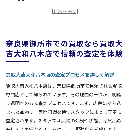
く解説
御所市での買取で大切な信頼の構築方法
買取大吉大和八木店の信頼が選ばれる理由
御所市での買取成功の第一歩を踏み出す
奈良県御所市での買取なら買取大
買取大吉大和八木店の査定基準とは
吉大和八木店で信頼の査定を体験
信頼される買取査定の秘訣を御所市で発見
買取大吉大和八木店で地域密着型の買取サービ
買取大吉大和八木店の査定プロセスを詳しく解説
スを御所市で堪能
地域密着型サービスの魅力とは
買取大吉大和八木店は、奈良県御所市で信頼される買取
買取大吉大和八木店が御所市で選ばれる理
専門店として知られています。その理由の一つが、明確
由
で透明性のある査定プロセスです。まず、店舗に持ち込
まれた品物は、専門知識を持つスタッフによって丁寧に
御所市の皆様に寄り添う買取体験
査定されます。スタッフは品物の外観や状態、付属品の
地域密着の輪を広げる買取大吉大和八木店
有無をきめ細かくチェックし、市場動向を考慮した上