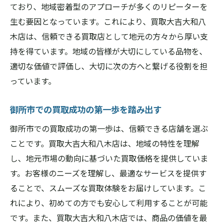
品物のポテンシャルを最大限に活かす
ており、地域密着型のアプローチが多くのリピーターを
御所市での買取成功のためのヒント
生む要因となっています。これにより、買取大吉大和八
木店は、信頼できる買取店として地元の方々から厚い支
買取大吉大和八木店で安心できる買取体験を御
持を得ています。地域の皆様が大切にしている品物を、
所市で
適切な価値で評価し、大切に次の方へと繋げる役割を担
安心して利用できる買取プロセス
っています。
御所市での買取が初めてでも心配無用
買取大吉大和八木店の安全保障制度
御所市での買取成功の第一歩を踏み出す
御所市で安心の査定体験を提供
御所市での買取成功の第一歩は、信頼できる店舗を選ぶ
買取大吉大和八木店の安心感の理由
ことです。買取大吉大和八木店は、地域の特性を理解
信頼を築くための買取体験の重要性
し、地元市場の動向に基づいた買取価格を提供していま
御所市での買取成功のカギは買取大吉大和八木
す。お客様のニーズを理解し、最適なサービスを提供す
店にあり！
ることで、スムーズな買取体験をお届けしています。こ
御所市で買取成功を目指す理由
れにより、初めての方でも安心して利用することが可能
です。また、買取大吉大和八木店では、商品の価値を最
買取大吉大和八木店が選ばれるポイント