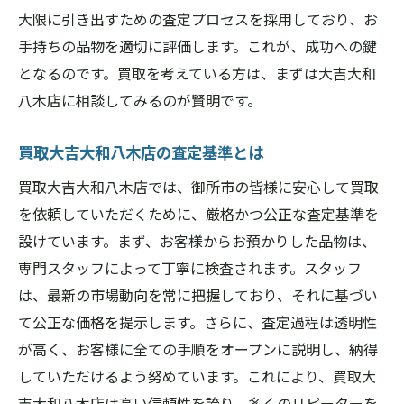
大限に引き出すための査定プロセスを採用しており、お
買取成功のための基本的なステップ
手持ちの品物を適切に評価します。これが、成功への鍵
御所市で買取のカギを握る要素
となるのです。買取を考えている方は、まずは大吉大和
買取大吉大和八木店での成功事例を紹介
八木店に相談してみるのが賢明です。
買取成功の秘訣を御所市で実感
買取大吉大和八木店が提供する信頼の買取体験
買取大吉大和八木店の査定基準とは
を御所市で
買取大吉大和八木店では、御所市の皆様に安心して買取
御所市での買取体験を支える信頼感
を依頼していただくために、厳格かつ公正な査定基準を
買取大吉大和八木店の信頼の証
設けています。まず、お客様からお預かりした品物は、
御所市での安心の買取体験の特徴
専門スタッフによって丁寧に検査されます。スタッフ
は、最新の市場動向を常に把握しており、それに基づい
信頼される買取の流れを御所市で解説
て公正な価格を提示します。さらに、査定過程は透明性
買取大吉大和八木店の信頼の背景
が高く、お客様に全ての手順をオープンに説明し、納得
御所市で選んで良かったと感じる買取体験
していただけるよう努めています。これにより、買取大
吉大和八木店は高い信頼性を誇り、多くのリピーターを