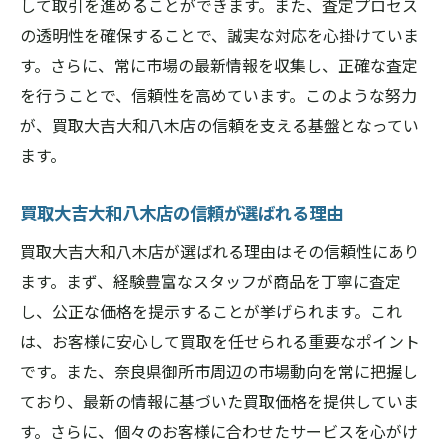
して取引を進めることができます。また、査定プロセス
買取大吉大和八木店のスタッフ紹介
の透明性を確保することで、誠実な対応を心掛けていま
御所市で評価されるスタッフの対応力
す。さらに、常に市場の最新情報を収集し、正確な査定
経験から生まれる安心の買取対応
を行うことで、信頼性を高めています。このような努力
御所市での買取を支えるスタッフの声
が、買取大吉大和八木店の信頼を支える基盤となってい
ます。
買取大吉大和八木店のスタッフが提供する
安心感
買取大吉大和八木店の信頼が選ばれる理由
経験豊富なスタッフの強みを探る
買取大吉大和八木店が選ばれる理由はその信頼性にあり
買取大吉大和八木店で手持ちの品を最大限に評
ます。まず、経験豊富なスタッフが商品を丁寧に査定
価する方法
し、公正な価格を提示することが挙げられます。これ
品物の価値を引き出す秘訣
は、お客様に安心して買取を任せられる重要なポイント
御所市での査定を成功させるポイント
です。また、奈良県御所市周辺の市場動向を常に把握し
買取大吉大和八木店での査定プロセスとは
ており、最新の情報に基づいた買取価格を提供していま
高額買取を目指すための評価方法
す。さらに、個々のお客様に合わせたサービスを心がけ