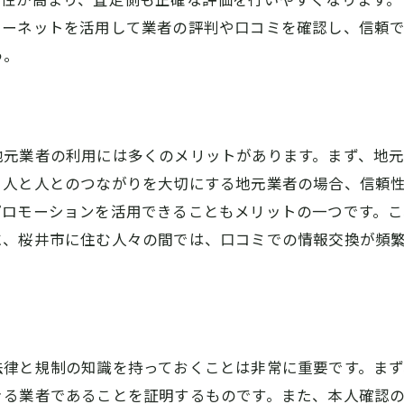
トラブルを避けるための注意点
ターネットを活用して業者の評判や口コミを確認し、信頼
口コミで選ぶ！桜井市の信頼できるアクセサリー買取業者
う。
評判の良い業者を選ぶためのポイント
実際の体験談を活用する方法
信頼性のある口コミの見極め方
地元業者の利用には多くのメリットがあります。まず、地
口コミを活かした賢い業者選び
、人と人とのつながりを大切にする地元業者の場合、信頼
評判が良い業者の特徴とは
プロモーションを活用できることもメリットの一つです。こ
口コミ情報の集め方と活用法
に、桜井市に住む人々の間では、口コミでの情報交換が頻
。
アクセサリー買取査定前に知っておくべき事前準備
アクセサリーの状態を整える方法
必要な書類とその準備方法
査定額に影響する要素の確認
法律と規制の知識を持っておくことは非常に重要です。ま
専門家のアドバイスを得る方法
きる業者であることを証明するものです。また、本人確認