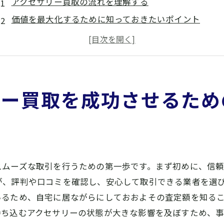
アクセサリー買取の流れを理解する
価値を最大化するために知っておきたいポイント
査定前に必要な準備と心構え
地元業者の利用で得られるメリット
買取前に確認すべき法律や規制
売却タイミングを見極める方法
リー買取を成功させるため
奈良県桜井市でのアクセサリー買取業者を選ぶ際の重要ポ
信頼できる業者とは？選び方の基準
口コミや評判の見極め方
複数の業者を比較するメリット
スムーズな取引を行うための第一歩です。まず初めに、信
地元密着型の業者の利点
が、評判や口コミを確認し、安心して取引できる業者を選
オンライン査定と店舗査定の使い分け
いるため、自宅に居ながらにしておおよその査定額を知る
業者とのコミュニケーションの重要性
持ち込むアクセサリーの状態が大きな影響を及ぼすため、