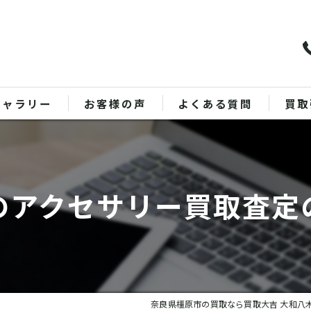
ギャラリー
お客様の声
よくある質問
買取
バッ
ブラ
のアクセサリー買取査定
貴金
時計
金
奈良県橿原市の買取なら買取大吉 大和八