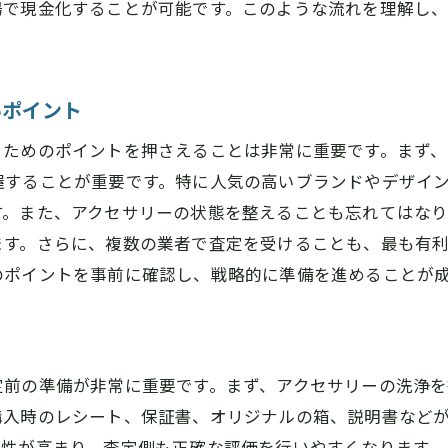
場で現金化することが可能です。このような流れを理解し
アクセサリー買取キャンペーンを活用して高額査定を狙う
キャンペーン情報を見逃さないための方法
時期に応じたキャンペーンの選び方
いポイント
特別オファー活用で利益を最大化
るためのポイントを押さえることは非常に重要です。まず
キャンペーン参加時の注意点
握することが重要です。特に人気の高いブランドやデザイ
限定特典を賢く利用するコツ
す。また、アクセサリーの状態を整えることも忘れてはな
信頼できるキャンペーンを見極める
ます。さらに、複数の業者で査定を受けることも、最も有
桜井市でのアクセサリー買取で損をしないためのチェック
のポイントを事前に確認し、戦略的に準備を進めることが
査定前に確認すべき基本チェックポイント
査定価格を左右する要素とは
損をしないための価格交渉術
定前の準備が非常に重要です。まず、アクセサリーの洗浄を
買取契約前に確認すべき条項
購入時のレシート、保証書、オリジナルの箱、説明書など
保険や保証に関する確認事項
頼性が高まり、査定側も正確な評価を行いやすくなります。