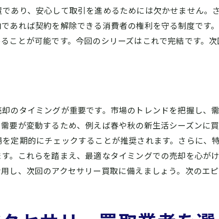
置であり、安心して取引を進めるためには欠かせません。
査定前に行うべきクリーニング
内であれば契約を解除できる消費者の権利を守る制度です
市場動向を理解するための調査
めることが可能です。今回のシリーズはこれで完結です。次
桜井市であなたのアクセサリーを最高価格で売却するため
高額査定を狙うためのポイント
売却のタイミングを見極める
プロのアドバイスを有効活用する
売却のタイミングが重要です。市場のトレンドを把握し、
市場価値を高めるための工夫
て需要が変動するため、例えば春や秋の新生活シーズンに
他の売却方法との比較検討
場を定期的にチェックすることが推奨されます。さらに、
最大値を引き出すための交渉術
ます。これらを踏まえ、最適なタイミングでの売却を心が
アクセサリー買取をより有利に進めるための桜井市限定情
活用し、次回のアクセサリー買取に備えましょう。次のエ
地元ならではの特典やサービス
地域限定のキャンペーン情報
桜井市の市場動向を把握する