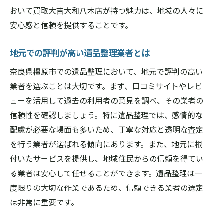
効率的な遺品整理のステップ
おいて買取大吉大和八木店が持つ魅力は、地域の人々に
時間とコストを抑える工夫
安心感と信頼を提供することです。
プロのノウハウを活かすポイント
地元での評判が高い遺品整理業者とは
遺品整理中のストレス軽減策
奈良県橿原市での遺品整理において、地元で評判の高い
スムーズな遺品整理を実現するコツ
業者を選ぶことは大切です。まず、口コミサイトやレビ
効率を上げるための事前準備
ューを活用して過去の利用者の意見を調べ、その業者の
信頼性を確認しましょう。特に遺品整理では、感情的な
配慮が必要な場面も多いため、丁寧な対応と透明な査定
を行う業者が選ばれる傾向にあります。また、地元に根
付いたサービスを提供し、地域住民からの信頼を得てい
る業者は安心して任せることができます。遺品整理は一
度限りの大切な作業であるため、信頼できる業者の選定
は非常に重要です。