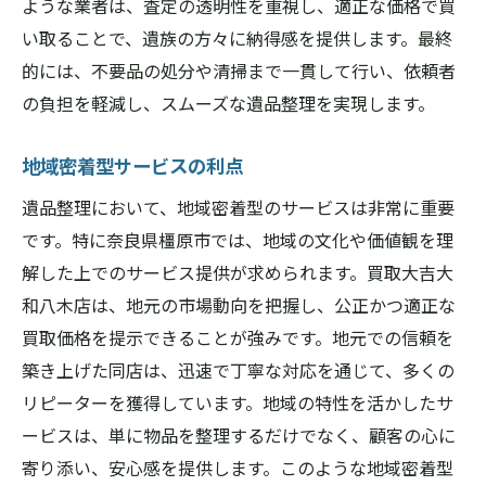
ような業者は、査定の透明性を重視し、適正な価格で買
地域社会への貢献を考えた遺品整理
い取ることで、遺族の方々に納得感を提供します。最終
的には、不要品の処分や清掃まで一貫して行い、依頼者
橿原市特有のサービスニーズ
の負担を軽減し、スムーズな遺品整理を実現します。
信頼できる地元業者の選び方
遺品整理における橿原市の信頼できるサービス
地域密着型サービスの利点
とは
遺品整理において、地域密着型のサービスは非常に重要
信頼性の高い業者の特徴
です。特に奈良県橿原市では、地域の文化や価値観を理
透明性のある査定プロセス
解した上でのサービス提供が求められます。買取大吉大
顧客に寄り添う丁寧な対応
和八木店は、地元の市場動向を把握し、公正かつ適正な
橿原市内での実績と評判
買取価格を提示できることが強みです。地元での信頼を
適正価格での買取サービス
築き上げた同店は、迅速で丁寧な対応を通じて、多くの
安心して任せられる遺品整理
リピーターを獲得しています。地域の特性を活かしたサ
ービスは、単に物品を整理するだけでなく、顧客の心に
思い出を尊重する橿原市の遺品整理の魅力
寄り添い、安心感を提供します。このような地域密着型
思い出を守るための配慮