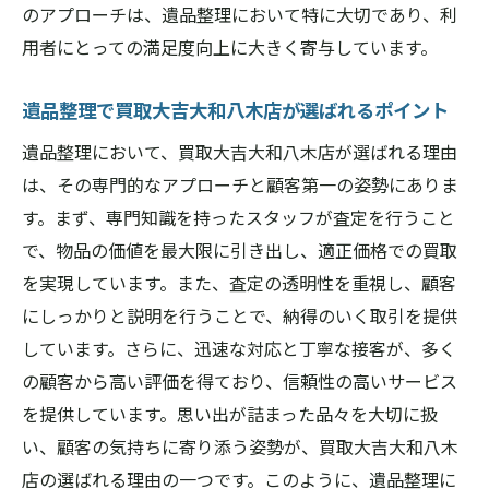
のアプローチは、遺品整理において特に大切であり、利
遺品整理における心のケア
用者にとっての満足度向上に大きく寄与しています。
大切な品を丁寧に扱うプロの技
顧客の感情に寄り添うサービス
遺品整理で買取大吉大和八木店が選ばれるポイント
故人の思い出を大切にする取り組み
遺品整理において、買取大吉大和八木店が選ばれる理由
遺品整理を通じた新たな出発
は、その専門的なアプローチと顧客第一の姿勢にありま
遺品整理を成功させるための橿原市での選択肢
す。まず、専門知識を持ったスタッフが査定を行うこと
信頼できる業者の選定基準
で、物品の価値を最大限に引き出し、適正価格での買取
を実現しています。また、査定の透明性を重視し、顧客
遺品整理業者の比較ポイント
にしっかりと説明を行うことで、納得のいく取引を提供
橿原市内の遺品整理事例紹介
しています。さらに、迅速な対応と丁寧な接客が、多く
ニーズに応じた柔軟なプラン選択
の顧客から高い評価を得ており、信頼性の高いサービス
遺品整理で失敗しないための注意点
を提供しています。思い出が詰まった品々を大切に扱
遺品整理後の満足度を高める方法
い、顧客の気持ちに寄り添う姿勢が、買取大吉大和八木
橿原市で遺品整理を効率的に行うための方法
店の選ばれる理由の一つです。このように、遺品整理に