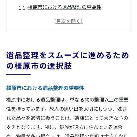
橿原市における遺品整理の重要性
専門業者による遺品整理のプロセス
地域密着型サービスの利点
遺品整理で買取大吉大和八木店が選ばれる
ポイント
遺品整理をスムーズに進めるため
地元での評判が高い遺品整理業者とは
の橿原市の選択肢
遺品整理における信頼性と安心感
橿原市で遺品整理をする際に知っておくべきポ
橿原市における遺品整理の重要性
イント
遺品整理を始める前の準備事項
橿原市における遺品整理は、単なる物の整理以上の重要
橿原市での遺品整理の流れ
性を持っています。故人の思い出を大切にしつつ、残さ
れた品々を適切に扱うことは、遺族にとって大きな心の
法律に基づく遺品整理の手続き
支えとなります。特に、親族が遠方に住んでいる場合
遺品整理の費用と見積もりの相場
や、物量が多い場合には、遺品整理の負担は大きくなり