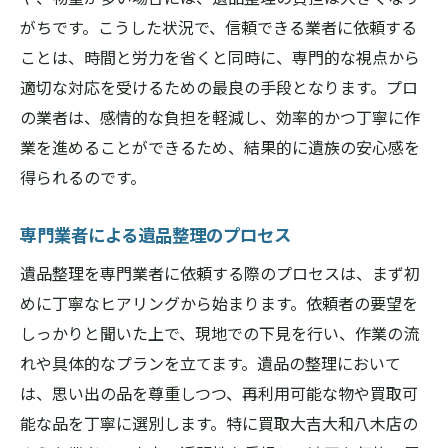
トラブルを避けるための業者選びのコツ
がちです。こうした状況で、信頼できる業者に依頼する
遺品整理の際に考慮すべき心情的な面
ことは、時間と労力を省くと同時に、専門的な視点から
遺品整理の専門家が語る橿原市での成功の秘訣
適切な対応を受けるための最良の手段となります。プロ
経験豊富な専門家の意見
の業者は、感情的な負担を軽減し、効率的かつ丁寧に作
効率的な遺品整理のプランニング
業を進めることができるため、結果的に遺族の安心感を
得られるのです。
顧客満足を高めるためのサービス提供
地域のニーズに応える柔軟な対応
専門業者による遺品整理のプロセス
遺品整理でのコミュニケーションの重要性
遺品整理を専門業者に依頼する際のプロセスは、まず初
成功する遺品整理の具体例
めに丁寧なヒアリングから始まります。依頼者の要望を
橿原市での遺品整理が地域に密着したサービス
しっかりと聞いた上で、現地での下見を行い、作業の流
を提供する理由
れや具体的なプランを立てます。遺品の整理において
地域密着型サービスの強み
は、思い出の品を尊重しつつ、再利用可能な物や買取可
地元の事情を理解した対応
能な品を丁寧に選別します。特に買取大吉大和八木店の
地域との信頼関係の構築