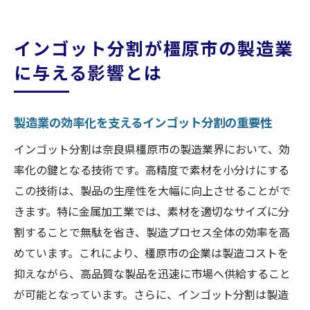
インゴット分割が促進する地域の経済成長
地域コミュニティにおけるインゴット分割
インゴット分割が橿原市の製造業
の意義
に与える影響とは
インゴット分割が支える地域経済の未来
製造業の効率化を支えるインゴット分割の重要性
インゴット分割は奈良県橿原市の製造業界において、効
率化の鍵となる技術です。高精度で素材を小分けにする
この技術は、製品の生産性を大幅に向上させることがで
きます。特に金属加工業では、素材を適切なサイズに分
割することで無駄を省き、製造プロセス全体の効率を高
めています。これにより、橿原市の企業は製造コストを
抑えながら、高品質な製品を迅速に市場へ供給すること
が可能となっています。さらに、インゴット分割は製造