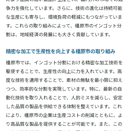
争力を強化しています。さらに、技術の進化は持続可能
地域製造業者に選ばれるインゴット分割の
な生産にも寄与し、環境負荷の軽減にもつながっていま
理由
す。これらの取り組みによって、橿原市のインゴット分
インゴット分割が製品開発に与えるポジテ
割は、地域経済の発展にも大きく貢献しています。
ィブな影響
製造業の競争力を高めるインゴット分割の
精密な加工で生産性を向上する橿原市の取り組み
導入事例
橿原市では、インゴット分割における精密な加工技術を
橿原市製造業がインゴット分割で実現する
駆使することで、生産性の向上に力を入れています。高
未来
度な技術を適用することで、素材の無駄を最小限に抑え
奈良県橿原市でのインゴット分割技術の革新と
つつ、効率的な分割を実現しています。特に、最新の自
可能性
動化技術を取り入れることで、人的ミスを減らし、安定
技術革新が進むインゴット分割の現状
した品質の製品を供給できる体制を整えています。これ
インゴット分割の進化がもたらす多様な可
により、橿原市の企業は生産コストの削減とともに、よ
能性
り高品質な製品を提供することが可能です。また、この