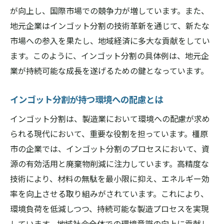
の実力
が向上し、国際市場での競争力が増しています。また、
高品質製品を実現するインゴット分割の技
地元企業はインゴット分割の技術革新を通じて、新たな
術
市場への参入を果たし、地域経済に多大な貢献をしてい
ます。このように、インゴット分割の具体例は、地元企
橿原市企業が誇るインゴット分割の実績
業が持続可能な成長を遂げるための鍵となっています。
地元の技術力が生むインゴット分割の強み
インゴット分割が可能にする製品の差別化
インゴット分割が持つ環境への配慮とは
高品質を追求する橿原市のインゴット分割
インゴット分割は、製造業において環境への配慮が求め
メーカー
られる現代において、重要な役割を担っています。橿原
インゴット分割で世界に挑む橿原市の企業
市の企業では、インゴット分割のプロセスにおいて、資
奈良県橿原市におけるインゴット分割サービス
源の有効活用と廃棄物削減に注力しています。高精度な
の今と未来
技術により、材料の無駄を最小限に抑え、エネルギー効
現在のインゴット分割サービスの全貌
率を向上させる取り組みがされています。これにより、
インゴット分割サービスが果たす未来の役
環境負荷を低減しつつ、持続可能な製造プロセスを実現
割
しています。地域社会全体での環境意識の向上に貢献し