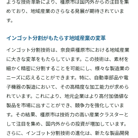
地域技術者が支えるインゴット分割の未来
ような技術革新により、橿原市は国内外からの注目を集
革新的なインゴット分割技術の具体的な事
めており、地域産業のさらなる発展が期待されていま
例
す。
新技術導入によるインゴット分割の効率化
インゴット分割がもたらす地域産業の変革
橿原市の技術革新が市場に与える影響
インゴット分割技術は、奈良県橿原市における地域産業
インゴット分割が地域経済を活性化する理由を
に大きな変革をもたらしています。この技術は、素材を
探る
細かく精密に分割することを可能にし、様々な製造業の
地元経済におけるインゴット分割の役割
ニーズに応えることができます。特に、自動車部品や電
インゴット分割が生む雇用機会の増加
子機器の製造において、その高精度な加工能力が求めら
地域産業の競争力を高めるインゴット分割
れています。これにより、地元企業はより高付加価値な
の効果
製品を市場に出すことができ、競争力を強化していま
インゴット分割が誘発する経済循環の仕組
す。その結果、橿原市は技術力の高い産業クラスターと
み
して注目を集め、国内外からの投資が増加しています。
地元企業とインゴット分割の成功事例
さらに、インゴット分割技術の進化は、新たな製品開発