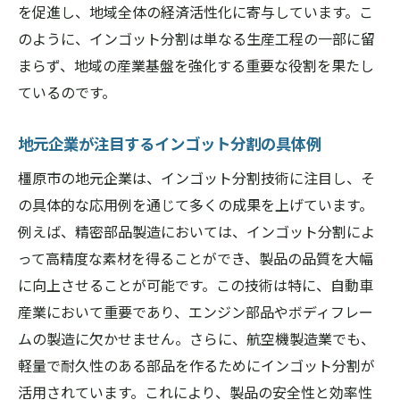
橿原市経済におけるインゴット分割の貢献
を促進し、地域全体の経済活性化に寄与しています。こ
のように、インゴット分割は単なる生産工程の一部に留
橿原市の産業界を支えるインゴット分割の未来
まらず、地域の産業基盤を強化する重要な役割を果たし
インゴット分割が示す未来の産業像
ているのです。
産業界におけるインゴット分割の長期的な
影響
地元企業が注目するインゴット分割の具体例
インゴット分割を活用した産業発展のシナ
橿原市の地元企業は、インゴット分割技術に注目し、そ
リオ
の具体的な応用例を通じて多くの成果を上げています。
地域産業の持続的成長を支えるインゴット
例えば、精密部品製造においては、インゴット分割によ
分割
って高精度な素材を得ることができ、製品の品質を大幅
未来を見据えたインゴット分割のイノベー
に向上させることが可能です。この技術は特に、自動車
ション
産業において重要であり、エンジン部品やボディフレー
橿原市産業界の次世代を牽引するインゴッ
ムの製造に欠かせません。さらに、航空機製造業でも、
ト分割
軽量で耐久性のある部品を作るためにインゴット分割が
インゴット分割で高品質製品を生み出す橿原市
活用されています。これにより、製品の安全性と効率性