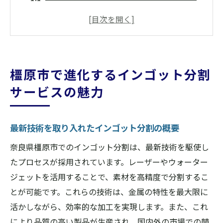
要
精密な加工で生産性を向上する橿原市の取
り組み
インゴット分割がもたらす地域産業の変革
橿原市で進化するインゴット分割
地元企業が注目するインゴット分割の具体
サービスの魅力
例
インゴット分割が持つ環境への配慮とは
橿原市のインゴット分割業界の将来性
最新技術を取り入れたインゴット分割の概要
インゴット分割が橿原市の製造業に与える影響
奈良県橿原市でのインゴット分割は、最新技術を駆使し
とは
たプロセスが採用されています。レーザーやウォーター
製造業の効率化を支えるインゴット分割の
ジェットを活用することで、素材を高精度で分割するこ
重要性
とが可能です。これらの技術は、金属の特性を最大限に
品質向上を実現するインゴット分割のプロ
活かしながら、効率的な加工を実現します。また、これ
セス
により品質の高い製品が生産され、国内外の市場での競