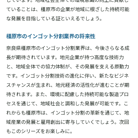
成長するインゴット分割サービス市場の課
ていることは、橿原市の企業が地域に根ざした持続可能
題
な発展を目指している証といえるでしょう。
奈良県橿原市で求められるインゴット分割
橿原市のインゴット分割業界の将来性
の進化
奈良県橿原市のインゴット分割業界は、今後さらなる成
持続可能なサービス提供を目指すインゴッ
長が期待されています。地元企業が持つ高度な技術力
ト分割
と、地域全体での協力体制が、その発展を支える原動力
インゴット分割サービスが描くビジョン
です。インゴット分割技術の進化に伴い、新たなビジネ
インゴット分割がもたらす地域経済への恩恵を
スチャンスが生まれ、地元経済の活性化が進むことが期
解説
待されます。また、環境に配慮した持続可能な製造プロ
地域経済が受けるインゴット分割の恩恵と
セスを通じて、地域社会と調和した発展が可能です。こ
は
れからも橿原市は、インゴット分割の革新を通じて、地
インゴット分割による経済活性化の実際
域産業の発展と雇用創出に寄与していくでしょう。次回
地元企業が享受するインゴット分割の利点
もこのシリーズをお楽しみに。