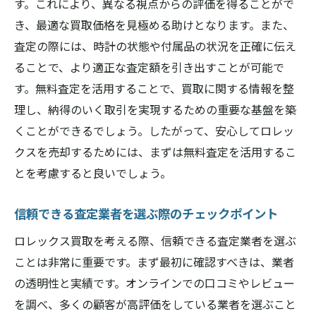
す。これにより、異なる視点からの評価を得ることがで
査定結果を最大限に活用するためのヒント
き、最適な買取価格を見極める助けとなります。また、
橿原市でロレックス買取を成功させるための準
査定の際には、時計の状態や付属品の状況を正確に伝え
備と心構え
ることで、より適正な査定額を引き出すことが可能で
買取前に確認すべき重要ポイント
す。無料査定を活用することで、買取に関する情報を整
高価買取を目指すための準備ステップ
理し、納得のいく取引を実現するための重要な基盤を築
心づもりを整えるためのチェックリスト
くことができるでしょう。したがって、安心してロレッ
査定員とのコミュニケーションのコツ
クスを売却するためには、まずは無料査定を活用するこ
とを考慮すると良いでしょう。
買取を成功させるための心構え改善法
失敗しないための事前情報収集術
信頼できる査定業者を選ぶ際のチェックポイント
ロレックス買取のプロが教える橿原市での査定
ロレックス買取を考える際、信頼できる査定業者を選ぶ
のポイント
ことは非常に重要です。まず最初に確認すべきは、業者
プロが語る査定の裏技と注意点
の透明性と実績です。オンラインでの口コミやレビュー
査定が左右されるロレックスの特徴とは
を調べ、多くの顧客が高評価をしている業者を選ぶこと
高評価を得るためのメンテナンス方法