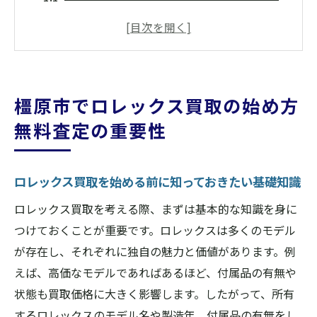
い基礎知識
無料査定がもたらす安心感とその具体的な
利用法
信頼できる査定業者を選ぶ際のチェックポ
橿原市でロレックス買取の始め方
イント
無料査定の重要性
査定をスムーズに進めるための事前準備
橿原市でのロレックス買取市場の現状と傾
向
ロレックス買取を始める前に知っておきたい基礎知識
高価買取を実現するための交渉術
ロレックス買取を考える際、まずは基本的な知識を身に
ロレックス買取の流れ橿原市で高価買取を実現
つけておくことが重要です。ロレックスは多くのモデル
する方法
が存在し、それぞれに独自の魅力と価値があります。例
査定から成約までの買取プロセスを徹底解
えば、高価なモデルであればあるほど、付属品の有無や
説
状態も買取価格に大きく影響します。したがって、所有
買取価格を最大化するための具体的なステ
するロレックスのモデル名や製造年、付属品の有無をし