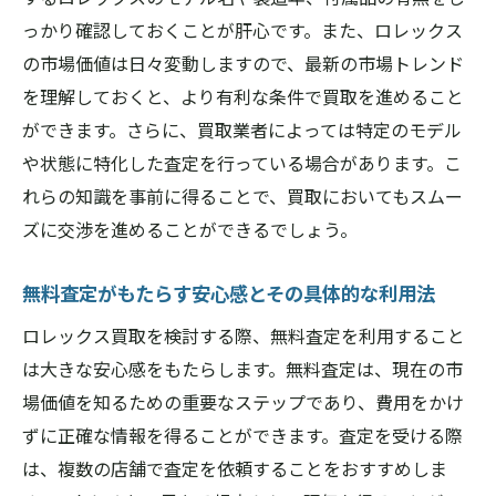
ップ
っかり確認しておくことが肝心です。また、ロレックス
の市場価値は日々変動しますので、最新の市場トレンド
橿原市でのロレックス買取における交渉ポ
を理解しておくと、より有利な条件で買取を進めること
イント
ができます。さらに、買取業者によっては特定のモデル
査定額に影響を与える要素とは
や状態に特化した査定を行っている場合があります。こ
高値で売るためのタイミングの見極め方
れらの知識を事前に得ることで、買取においてもスムー
店舗選びに失敗しないためのアドバイス
ズに交渉を進めることができるでしょう。
無料査定を活用した橿原市内でのロレックス取
引のメリット
無料査定がもたらす安心感とその具体的な利用法
無料査定を活用することで得られる利点
ロレックス買取を検討する際、無料査定を利用すること
複数店舗での無料査定の活用法
は大きな安心感をもたらします。無料査定は、現在の市
査定額の比較がもたらす安心感
場価値を知るための重要なステップであり、費用をかけ
ローリスクで高リターンを狙う方法
ずに正確な情報を得ることができます。査定を受ける際
は、複数の店舗で査定を依頼することをおすすめしま
オンライン査定と実店舗査定の違い