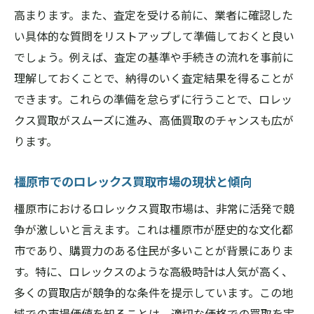
橿原市でロレックスを高値で売るための無料査
高まります。また、査定を受ける前に、業者に確認した
定活用法
い具体的な質問をリストアップして準備しておくと良い
無料査定をフルに活用するためのステップ
でしょう。例えば、査定の基準や手続きの流れを事前に
理解しておくことで、納得のいく査定結果を得ることが
査定額を引き上げるための交渉ポイント
できます。これらの準備を怠らずに行うことで、ロレッ
高値を実現するための効果的なタイミング
クス買取がスムーズに進み、高価買取のチャンスも広が
戦略
ります。
査定を有利に進めるための情報整理術
査定後のフォローアップが重要な理由
橿原市でのロレックス買取市場の現状と傾向
査定結果を活用した価格交渉術
橿原市におけるロレックス買取市場は、非常に活発で競
ロレックス買取で橿原市における満足度を高め
争が激しいと言えます。これは橿原市が歴史的な文化都
る秘訣
市であり、購買力のある住民が多いことが背景にありま
満足度を左右する査定の質とは
す。特に、ロレックスのような高級時計は人気が高く、
顧客満足度を高めるためのコミュニケーシ
多くの買取店が競争的な条件を提示しています。この地
ョン術
域での市場価値を知ることは、適切な価格での買取を実