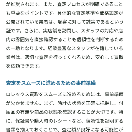
が推奨されます。また、査定プロセスが明確であること
プロの目線から見た価値の判断基準
も重要なポイントです。具体的な査定基準や価格設定が
査定前に確認すべき書類と付属品
公開されている業者は、顧客に対して誠実であるという
査定時に見逃しがちなポイントを克服する
証です。さらに、実店舗を訪問し、スタッフの対応や店
方法
内の雰囲気を直接確認することも信頼性を判断するため
の一助となります。経験豊富なスタッフが在籍している
橿原市で信頼できるロレックス買取店舗の見極
業者は、適切な査定を行ってくれるため、安心して買取
め方
を依頼できます。
優良店舗の選び方とその重要性
口コミを活用した店舗リサーチの方法
査定をスムーズに進めるための事前準備
信頼性を見極めるための店舗訪問時のポイ
ロレックス買取をスムーズに進めるためには、事前準備
ント
が欠かせません。まず、時計の状態を正確に把握し、付
橿原市で評判の高い買取店の特徴
属品の有無や商品の状態を確認することが大切です。特
店舗選びで気をつけるべき落とし穴
に、保証書や購入時のレシートなど、信頼性を証明する
安心して取引できる店舗の条件
書類を揃えておくことで、査定額が良好になる可能性が