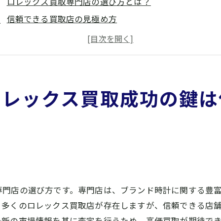
ロレックス買取専門店の選び方とは？
信頼できる買取店の見極め方
奈良県橿原市で評判のロレックス買取店
専門店が提供するサービスをチェック
口コミを活用した買取店選びのコツ
ロレックス買取で失敗しないための質問ポイント
ロレックス買取成功の鍵は
レックス買取を有利に進めるための準備とポイント
ロレックスの状態チェックリスト
必要書類の準備と整備
事前に調べるべき市場価格の動向
ロレックスの付属品を整える重要性
専門店の選び方です。専門店は、ブランド時計に関する豊
プロによるクリーニングで価値を高める
、多くのロレックス買取店が存在しますが、信頼できる店
買取査定前に知っておくべき交渉テクニック
最新の市場情報を基に査定を行うため、高価買取が期待で