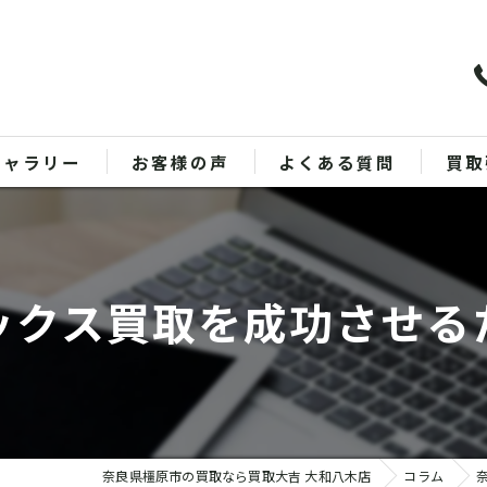
ギャラリー
お客様の声
よくある質問
買取
バッ
ブラ
ックス買取を成功させる
貴金
時計
金
奈良県橿原市の買取なら買取大吉 大和八木店
コラム