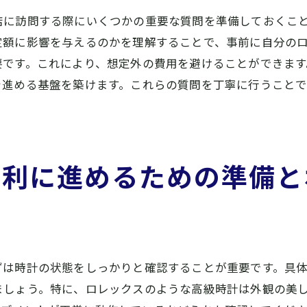
市場動向を活用した売却戦略
店に訪問する際にいくつかの重要な質問を準備しておくこ
今後のロレックス買取市場予測
定額に影響を与えるのかを理解することで、事前に自分の
要です。これにより、想定外の費用を避けることができま
良県橿原市で選ぶべきロレックス買取業者の特徴
を進める基盤を築けます。これらの質問を丁寧に行うこと
買取業者の信頼性を見極めるポイント
橿原市で人気の買取店の特徴
選ばれる買取業者のサービス内容
口コミから見る業者の評判
有利に進めるための準備と
業者選びで重視すべき顧客対応
高評価を得ている業者の実績
レックス買取で後悔しないための事前準備と心構え
ロレックスを手放す前の心の準備
ずは時計の状態をしっかりと確認することが重要です。具
大切な時計を売る際のメンタルケア
ましょう。特に、ロレックスのような高級時計は外観の美
事前準備で買取の流れをスムーズに