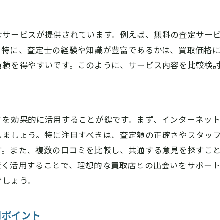
ロレックスのモデル別査定ポイント
原市でロレックスを最高値で売るための交渉術
なサービスが提供されています。例えば、無料の査定サー
交渉時に気を付けるべきポイント
。特に、査定士の経験や知識が豊富であるかは、買取価格
最適な交渉タイミングの見極め方
信頼を得やすいです。このように、サービス内容を比較検
強気で交渉するための下準備
買取業者との信頼関係の構築
交渉を成功に導くための心理テクニック
ミを効果的に活用することが鍵です。まず、インターネット
査定額を上げるための効果的な質問
しましょう。特に注目すべきは、査定額の正確さやスタッ
レックス買取の際に知っておくべき市場の動向
す。また、複数の口コミを比較し、共通する意見を探すこ
最新のロレックス買取市場トレンド
賢く活用することで、理想的な買取店との出会いをサポー
でしょう。
ブランド価値の変動要因
奈良県橿原市での市場影響とその対策
問ポイント
ブランドの人気モデルとその市場価値