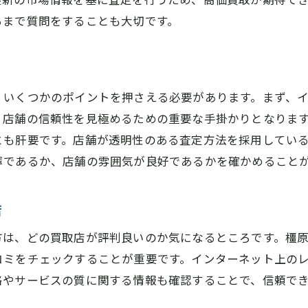
原市でのロレックス買取で失敗しないための重要ステップ
るまで質問をすることも大切です。
失敗しがちなロレックス買取の落とし穴
橿原市の買取店との上手なコミュニケーション
事前調査で避けるべき買取店の特徴
、いくつかのポイントを押さえる必要があります。まず、
契約書確認で見落としがちなポイント
、店舗の信頼性を見極めるための重要な手掛かりとなりま
安心して取引できる買取の流れ
とも肝要です。店舗が透明性のある査定方法を採用してい
買取後のアフターサービスも確認しよう
寧であるか、店舗の雰囲気が良好であるかを確かめること
価買取を実現するロレックスの査定ポイント徹底解説
査定に影響するロレックスの要素
店
専門家が見るロレックスの価値基準
方は、どの買取店が評判良いのか気になるところです。橿
高額査定を得るための具体的アプローチ
ミをチェックすることが重要です。インターネット上のレ
市場動向を踏まえた適切な売却タイミング
格やサービスの質に関する情報も確認することで、信頼で
査定に備えるための知識と準備