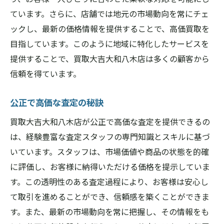
地域社会に貢献する買取大吉大和八木店
ています。さらに、店舗では地元の市場動向を常にチェ
買取大吉大和八木店で奈良県桜井市の品物が輝
ックし、最新の価格情報を提供することで、高価買取を
く理由
目指しています。このように地域に特化したサービスを
品物の価値を引き出す技術
提供することで、買取大吉大和八木店は多くの顧客から
専門的な査定による高価買取
信頼を得ています。
奈良県桜井市の特産品にも対応
公正で高価な査定の秘訣
お客様のニーズに応じた柔軟なサービス
買取大吉大和八木店が公正で高価な査定を提供できるの
迅速な現金化のプロセス
は、経験豊富な査定スタッフの専門知識とスキルに基づ
多様なジャンルの買取実績
いています。スタッフは、市場価値や商品の状態を的確
買取大吉大和八木店が奈良県桜井市で選ばれる
に評価し、お客様に納得いただける価格を提示していま
理由とは
す。この透明性のある査定過程により、お客様は安心し
選ばれる理由その一：確かな査定力
て取引を進めることができ、信頼感を築くことができま
選ばれる理由その二：親切なスタッフ
す。また、最新の市場動向を常に把握し、その情報をも
選ばれる理由その三：スピーディーな買取