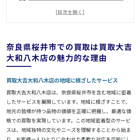
ビス
公正で高価な査定の秘訣
経験豊富なスタッフによる迅速な対応
奈良県桜井市におけるお客様満足度の高さ
奈良県桜井市での買取は買取大吉
地域の特性を理解した買取戦略
大和八木店の魅力的な理由
信頼される買取専門店としての実績
地域密着型の買取大吉大和八木店で安心の高価
買取大吉大和八木店の地域に根ざしたサービス
買取体験
地域密着型の利点とは
買取大吉大和八木店は、奈良県桜井市を含む地域に密着
安心できる買取プロセス
したサービスを展開しています。地域に根ざすことで、
地元の皆様が持つ品物の価値を正確に把握し、最適な価
奈良県桜井市のニーズに応えるサービス
格での買取を実現しています。この地域密着型のサービ
高価買取のための査定ポイント
スは、地域独特の文化やニーズを理解することから始ま
お客様との信頼関係を築く
り、お客様一人ひとりに合わせた柔軟な対応を可能にし