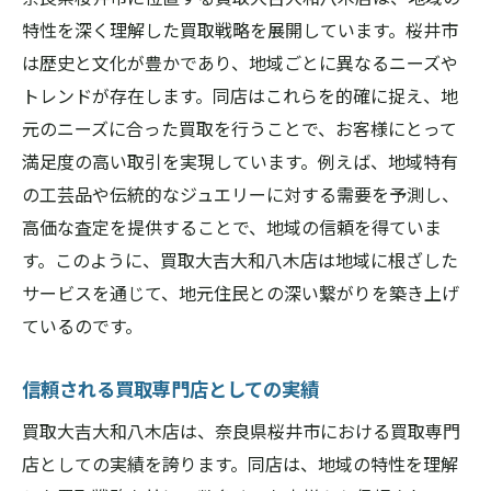
他店との違いを生む要因
特性を深く理解した買取戦略を展開しています。桜井市
買取大吉大和八木店で奈良県桜井市の買取体験
は歴史と文化が豊かであり、地域ごとに異なるニーズや
が向上する理由
トレンドが存在します。同店はこれらを的確に捉え、地
新しい買取体験を創出する取り組み
元のニーズに合った買取を行うことで、お客様にとって
お客様フィードバックを活用した改善
満足度の高い取引を実現しています。例えば、地域特有
地域イベントとの連携による認知度向上
の工芸品や伝統的なジュエリーに対する需要を予測し、
高価な査定を提供することで、地域の信頼を得ていま
多様な支払い方法で便利さを追求
す。このように、買取大吉大和八木店は地域に根ざした
アフターサービスの充実
サービスを通じて、地元住民との深い繋がりを築き上げ
オンライン査定サービスの利便性
ているのです。
信頼される買取専門店としての実績
買取大吉大和八木店は、奈良県桜井市における買取専門
店としての実績を誇ります。同店は、地域の特性を理解