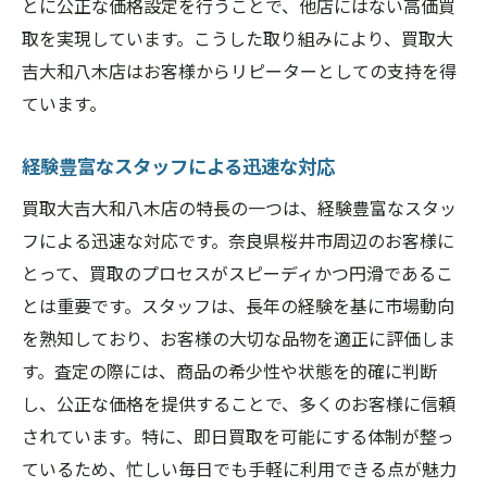
とに公正な価格設定を行うことで、他店にはない高価買
選ばれる理由その四：地域密着型の信頼
取を実現しています。こうした取り組みにより、買取大
吉大和八木店はお客様からリピーターとしての支持を得
選ばれる理由その五：豊富な買取メニュー
ています。
選ばれる理由その六：お客様の声を活かす
買取大吉大和八木店で奈良県桜井市の品物を高
経験豊富なスタッフによる迅速な対応
価買取する秘訣
買取大吉大和八木店の特長の一つは、経験豊富なスタッ
高価買取のための事前準備
フによる迅速な対応です。奈良県桜井市周辺のお客様に
買取対象品の幅広いラインナップ
とって、買取のプロセスがスピーディかつ円滑であるこ
お客様とのコミュニケーションの重要性
とは重要です。スタッフは、長年の経験を基に市場動向
市場価値を把握するための情報収集
を熟知しており、お客様の大切な品物を適正に評価しま
品物の状態による価格変動の理解
す。査定の際には、商品の希少性や状態を的確に判断
査定時のプロフェッショナルな対応
し、公正な価格を提供することで、多くのお客様に信頼
されています。特に、即日買取を可能にする体制が整っ
地域の特性を理解した買取大吉大和八木店の力
ているため、忙しい毎日でも手軽に利用できる点が魅力
を奈良県桜井市で実感