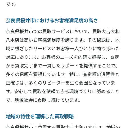
です。
地域特性を活かした査定方法
桜井市の文化を反映した買取スタイル
奈良県桜井市におけるお客様満足度の高さ
地元のニーズに応えたサービス展開
奈良県桜井市での買取サービスにおいて、買取大吉大和
地域の声を取り入れたサービス改善
八木店は高いお客様満足度を誇ります。その秘訣は、地
現地でのイベント参加による信頼構築
域に根ざしたサービスとお客様一人ひとりに寄り添った
多様なライフスタイルに対応する買取
対応にあります。お客様のニーズを的確に把握し、査定
奈良県桜井市で買取を考えるなら買取大吉大和
から買取完了まで一貫したサポートを提供することで、
八木店のサービス徹底分析
多くの信頼を獲得しています。特に、査定額の透明性と
買取プロセスの透明性
正確さは、多くのリピーターを生む要因となっていま
す。安心して買取を依頼できる環境づくりに努めること
お客様の声を反映したサービス
で、地域社会に貢献し続けています。
利用しやすい店舗環境
奈良県桜井市限定の特別キャンペーン
地域の特性を理解した買取戦略
選ばれる理由とその裏側
奈良県桜井市に位置する買取大吉大和八木店は、地域の