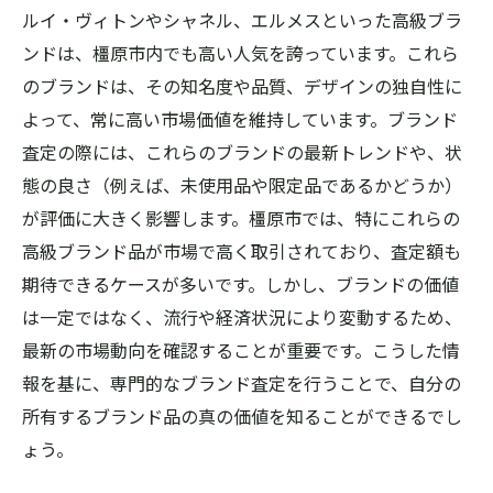
ルイ・ヴィトンやシャネル、エルメスといった高級ブラ
査定結果に不満がある場合のアクション
ンドは、橿原市内でも高い人気を誇っています。これら
査定にかかる時間とその短縮方法
のブランドは、その知名度や品質、デザインの独自性に
査定費用に関する一般的な質問と答え
よって、常に高い市場価値を維持しています。ブランド
ブランド査定を受ける際の注意点集
査定の際には、これらのブランドの最新トレンドや、状
ブランド査定の専門家が語る橿原市での価値を
態の良さ（例えば、未使用品や限定品であるかどうか）
引き出す秘訣
が評価に大きく影響します。橿原市では、特にこれらの
高級ブランド品が市場で高く取引されており、査定額も
専門家が教える橿原市でのブランド査定の
期待できるケースが多いです。しかし、ブランドの価値
コツ
は一定ではなく、流行や経済状況により変動するため、
査定結果を最大化するためのプロのテクニ
最新の市場動向を確認することが重要です。こうした情
ック
報を基に、専門的なブランド査定を行うことで、自分の
橿原市のブランド査定で差をつけるポイン
所有するブランド品の真の価値を知ることができるでし
ト
ょう。
専門家が推奨する査定前の準備と確認事項