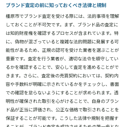
査定後の価値を高めるための戦略
ブランド査定の前に知っておくべき法律と規制
橿原市での査定における成功談と失敗談
橿原市でブランド査定を受ける際には、法的事項を理解
橿原市でブランド査定を受ける際に注意すべき
しておくことが不可欠です。まず、ブランド品の査定に
ポイント
は知的財産権を確認するプロセスが含まれています。特
ブランド査定を受ける前に確認すべきこと
に、偽物が混ざっていると複雑な法的問題に発展する可
橿原市の査定中に避けるべき行動
能性があるため、正規の認可を受けた業者を選ぶことが
重要です。査定を行う業者が、適切な法令を順守してい
査定に影響を与える環境要因とその対策
るかを確認することで、安心して査定を進めることがで
査定プロセスでのトラブル回避術
きます。さらに、査定後の売買契約においては、契約内
橿原市での査定後に気をつけたい事柄
容や手数料が明確に示されているかをチェックし、書面
査定における予期せぬ事態への対応方法
での確認を怠らないようにすることが求められます。透
奈良県橿原市のブランド査定で成功するための
明性が確保された取引を心がけることで、自身のブラン
実践ガイド
ド品が正当に評価され、公正な価格で取引されることを
橿原市のブランド査定で成功するためのス
保証することが可能です。こうした法律や規制を把握す
テップ
ることが、ブランド査定を成功させるための第一歩とな