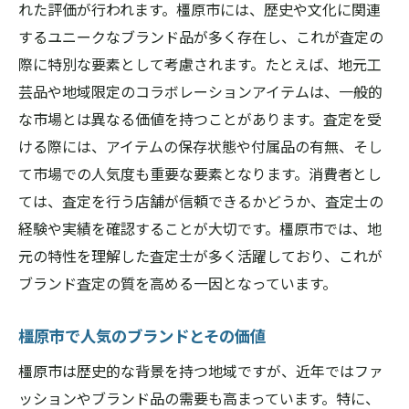
れた評価が行われます。橿原市には、歴史や文化に関連
査定時期とブランド品の価値の関係性
するユニークなブランド品が多く存在し、これが査定の
ブランド査定を安心して受けるための橿原市の
際に特別な要素として考慮されます。たとえば、地元工
おすすめ対策
芸品や地域限定のコラボレーションアイテムは、一般的
信頼できるブランド査定業者の選び方
な市場とは異なる価値を持つことがあります。査定を受
査定を受ける前に知っておくべきリスク
ける際には、アイテムの保存状態や付属品の有無、そし
橿原市内でのプライバシー保護に関する情
て市場での人気度も重要な要素となります。消費者とし
報
ては、査定を行う店舗が信頼できるかどうか、査定士の
安心して査定を受けるための事前対策
経験や実績を確認することが大切です。橿原市では、地
査定業者との契約内容を確認するポイント
元の特性を理解した査定士が多く活躍しており、これが
ブランド査定の質を高める一因となっています。
査定後のサポート体制をチェックしよう
橿原市のブランド査定でよくある質問とその解
橿原市で人気のブランドとその価値
決法
橿原市は歴史的な背景を持つ地域ですが、近年ではファ
ブランド査定に関するよくある誤解と真実
ッションやブランド品の需要も高まっています。特に、
橿原市での査定トラブル事例とその対処法