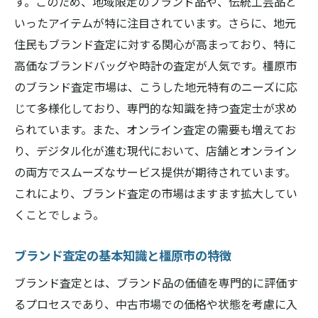
イント
す。このため、地域限定のブランド品や、伝統工芸品と
いったアイテムが特に注目されています。さらに、地元
橿原市での査定に必要な書類と提出方法
住民もブランド査定に対する関心が高まっており、特に
査定中に気をつけたいコミュニケーション
高価なブランドバッグや時計の査定が人気です。橿原市
方法
のブランド査定市場は、こうした地元特有のニーズに応
ブランド査定の結果を理解するためのガイ
じて多様化しており、専門的な知識を持つ査定士が求め
ド
られています。また、オンライン査定の需要も増えてお
橿原市のブランド査定で評価を最大化するため
り、デジタル化が進む現代において、店舗とオンライン
の重要ポイント
の両方でスムーズなサービス提供が期待されています。
ブランド品の価値を上げるための事前準備
これにより、ブランド査定の市場はますます拡大してい
橿原市で査定評価が高くなるブランドとは
くことでしょう。
査定前に心がけたいメンテナンスのコツ
ブランド査定の基本知識と橿原市の特徴
ブランド査定で高評価を得るための知識
橿原市のマーケットトレンドを活用した査
ブランド査定とは、ブランド品の価値を専門的に評価す
定
るプロセスであり、中古市場での価格や状態を考慮に入