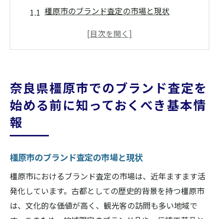
橿原市のブランド査定の市場と現状
ブランド査定の基本知識と橿原市の特徴
橿原市で人気のブランドとその価値
ブランド査定の前に知っておくべき法律と
規制
奈良県橿原市でのブランド査定を
橿原市のブランド査定の受け入れ状況
始める前に知っておくべき基本情
初めてのブランド査定での準備事項
報
ブランド査定のプロが教える橿原市での査定の
ステップ
ブランド査定の申し込みから完了までの流
橿原市のブランド査定の市場と現状
れ
橿原市におけるブランド査定の市場は、近年ますます活
橿原市の査定プロセスでの重要なポイント
発化しています。古都としての歴史的背景を持つ橿原市
査定担当者が見るブランド品のチェックポ
は、文化的な価値が高く、観光客の訪問も多い地域で