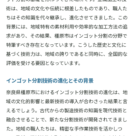
奈良県橿原市の技術革新の事例
術は、地域の文化や伝統に根差したものであり、職人た
高精度を実現する奈良県橿原市のインゴット分
ちはその知識を代々継承し、進化させてきました。この
割技術
背景には、地域特有の素材利用や効率的な加工方法の追
高精度技術の開発背景
求があり、その結果、橿原市はインゴット分割の分野で
精度向上のための革新的手法
特筆すべき存在となっています。こうした歴史と文化に
基づく技術力は、地域の誇りであると同時に、全国的な
インゴット分割における精密機器の役割
評価を受ける要因となっています。
品質管理と技術向上の関係
精密さを追求する技術者の視点
インゴット分割技術の進化とその背景
奈良県橿原市の技術的優位性
奈良県橿原市におけるインゴット分割技術の進化は、地
インゴット分割技術が産業界に与える影響を探
域の文化的影響と最新技術の導入が合わさった結果と言
る
えるでしょう。古代からの製造技術の知識を現代技術と
インゴット分割がもたらす産業界への貢献
融合させることで、新たな分割技術が開発されてきまし
技術革新による業界の変化
た。地域の職人たちは、精密な手作業技術を活かしつ
地域産業の成長とインゴット分割