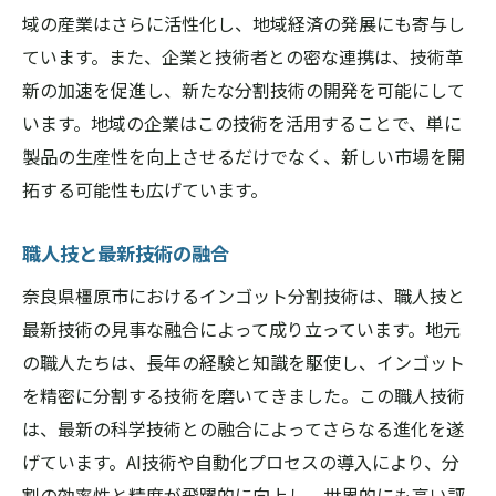
産業界が注目する革新技術
域の産業はさらに活性化し、地域経済の発展にも寄与し
インゴット分割技術が拓く新しい分野
ています。また、企業と技術者との密な連携は、技術革
奈良県橿原市の技術力が光るインゴット分割の
新の加速を促進し、新たな分割技術の開発を可能にして
背景
います。地域の企業はこの技術を活用することで、単に
地域の技術力向上の取り組み
製品の生産性を向上させるだけでなく、新しい市場を開
奈良県橿原市が誇る技術の源
拓する可能性も広げています。
地元企業と技術研究の連携
職人技と最新技術の融合
技術力向上のための教育と訓練
奈良県橿原市におけるインゴット分割技術は、職人技と
地域経済とインゴット分割技術の関係
最新技術の見事な融合によって成り立っています。地元
技術力を支える背景とその重要性
の職人たちは、長年の経験と知識を駆使し、インゴット
を精密に分割する技術を磨いてきました。この職人技術
は、最新の科学技術との融合によってさらなる進化を遂
げています。AI技術や自動化プロセスの導入により、分
割の効率性と精度が飛躍的に向上し、世界的にも高い評