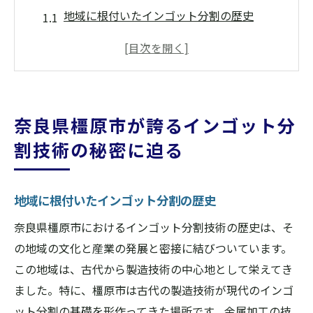
地域に根付いたインゴット分割の歴史
インゴット分割技術の進化とその背景
精密機器産業における需要の高まり
インゴット分割と地元企業の連携
職人技と最新技術の融合
奈良県橿原市が誇るインゴット分
成功を支える地域の取り組み
割技術の秘密に迫る
伝統と革新が融合するインゴット分割方法の革
新
地域に根付いたインゴット分割の歴史
伝統技術が支える現代のインゴット分割
新たな技術導入による効率化
奈良県橿原市におけるインゴット分割技術の歴史は、そ
の地域の文化と産業の発展と密接に結びついています。
地元の知識と外部技術の融合
この地域は、古代から製造技術の中心地として栄えてき
インゴット分割における新しい挑戦
ました。特に、橿原市は古代の製造技術が現代のインゴ
伝統手法の再評価と応用
ット分割の基礎を形作ってきた場所です。金属加工の技