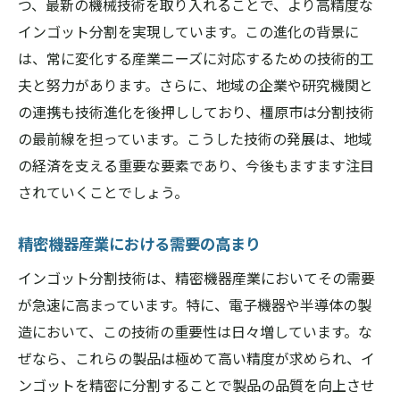
つ、最新の機械技術を取り入れることで、より高精度な
インゴット分割がもたらす新たなビジネス
インゴット分割を実現しています。この進化の背景に
機会
は、常に変化する産業ニーズに対応するための技術的工
夫と努力があります。さらに、地域の企業や研究機関と
産業界におけるインゴット分割の需要
の連携も技術進化を後押ししており、橿原市は分割技術
市場を牽引するインゴット分割技術
の最前線を担っています。こうした技術の発展は、地域
奈良県橿原市で培われたインゴット分割の伝統
の経済を支える重要な要素であり、今後もますます注目
技術
されていくことでしょう。
職人の知識と技術の継承
伝統手法の歴史的背景
精密機器産業における需要の高まり
今に受け継がれる古来の技術
インゴット分割技術は、精密機器産業においてその需要
工芸と技術の融合
が急速に高まっています。特に、電子機器や半導体の製
地域に根付くインゴット分割の文化
造において、この技術の重要性は日々増しています。な
伝統技術が示す未来への可能性
ぜなら、これらの製品は極めて高い精度が求められ、イ
ンゴットを精密に分割することで製品の品質を向上させ
最新技術を駆使した橿原市のインゴット分割の