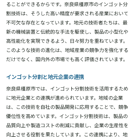
ることができるからです。奈良県橿原市のインゴット分
未来
割技術は、そうした高い精度が要求される産業において
未来を見据えた技術開発の方向性
不可欠な存在となっています。地元の技術者たちは、最
奈良県橿原市での技術試験の事例
新の機械装置と伝統的な手法を駆使し、製品の小型化や
インゴット分割と未来の産業ニーズ
高性能化を実現できるよう、日々努力を重ねています。
次世代技術の導入とその効果
このような技術の進化は、地域産業の競争力を強化する
持続可能な技術開発の取り組み
だけでなく、国内外の市場でも高く評価されています。
技術革新が描く未来の姿
インゴット分割と地元企業の連携
インゴット分割技術がもたらす産業界の新たな
可能性
奈良県橿原市では、インゴット分割技術を活用するため
新たな市場を開拓するインゴット分割
に地元企業との連携が進められています。地域の企業
は、この技術を自社の製品開発に応用することで、競争
技術革新がもたらすビジネスチャンス
優位性を高めています。インゴット分割技術は、製品の
業界の未来を変えるインゴット分割技術
品質向上や製造コストの削減に貢献し、企業の生産性を
インゴット分割の新しい活用法
向上させる役割を果たしています。この連携により、地