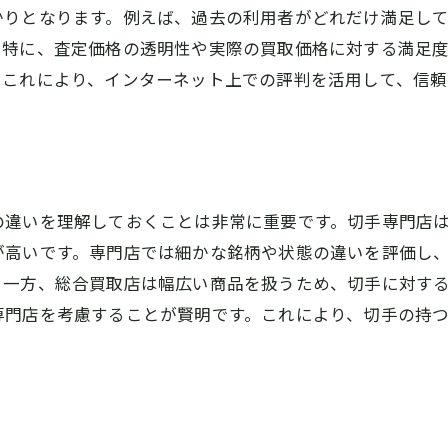
かりとなります。例えば、過去の利用者がどれだけ満足し
交渉術を駆使して希望価格を引き出す
。特に、査定価格の透明性や実際の買取価格に対する満足
地域密着の切手買取業者選びが重要な理由
。これにより、インターネット上での評判を活用して、信
地域密着型の強みとは
奈良の文化理解が買取に与える影響
地元の市場動向に詳しい業者を選ぶ
地域の信頼関係が買取価格に影響
の違いを理解しておくことは非常に重要です。切手専門店
橿原市の切手文化を知るスタッフ
が高いです。専門店では細かな銘柄や状態の違いを評価し
近隣でのサポート体制の充実
。一方、総合買取店は幅広い商品を扱うため、切手に対す
橿原市の切手買取適正価格を見極める方法
専門店を考慮することが賢明です。これにより、切手の持
市場調査で相場感を養う
査定基準を理解して正しい判断
公正な価格を提示する業者を選ぶ
あいまいな価格提示に注意