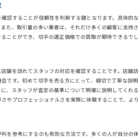
口コミで探す橿原市のおすすめ切手買取店
認
地域の評判が高い店舗をピックアップ
を確認することが信頼性を判断する鍵となります。具体的
口コミサイトでの評価を確認する
。また、取引量の多い業者は、それだけ多くの顧客に支持
実際の利用者の声を参考にする
けることができ、切手の適正価格での買取が期待できるで
信頼できる情報源の見極め方
地元の切手収集家からの推薦を探す
口コミを活用した賢い店舗選び
に店舗を訪れてスタッフの対応を確認することです。店舗
奈良県橿原市で切手を高く売るためのポイント
機会です。初めて切手を売る方にとって、親切で丁寧な説
相場を知ることで高値買取を実現
らに、スタッフが査定の基準について明確に説明してくれ
寧さやプロフェッショナルさを実際に体験することで、よ
買取価格をアップするためのコツ
季節やタイミングを考慮した売却
状態の良い切手を維持する方法
複数業者の査定を比較検討する
評判を参考にするのも有効な方法です。多くの人が自分の