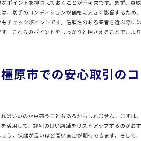
要なポイントを押さえておくことが不可欠です。まず、買
適正価格に到達するためのプロセス
には、切手のコンディションが価格に大きく影響するため
価格に影響する要因を把握する
かもチェックポイントです。信頼性のある業者を選ぶ際に
安心して利用できる橿原市の切手買取店舗の特徴
です。これらのポイントをしっかりと押さえることで、よ
透明性のある査定を行う店舗
。
顧客対応が丁寧なスタッフがいる
切手の知識が豊富な専門家が在籍
見橿原市での安心取引のコ
店舗の清潔感と雰囲気の良さ
契約内容が明確であることを確認
顧客満足度の高いサービスを提供
買取業者選びで失敗しないための切手買取知識
めればいいのか戸惑うこともあるかもしれません。まずは
切手買取の基本知識を身につける
ミを活用して、評判の良い店舗をリストアップするのがお
悪徳業者を見分けるポイント
しょう。状態が良いほど高い査定が期待できます。そして
買取契約書の読み方を理解する