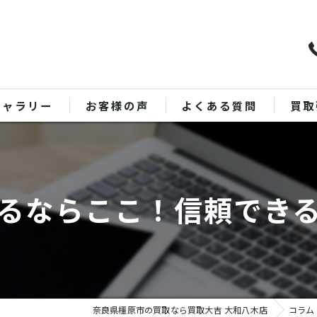
ギャラリー
お客様の声
よくある質問
買取
バッ
ブラ
るならここ！信頼でき
貴金
時計
金
奈良県橿原市の買取なら買取大吉 大和八木店
コラム