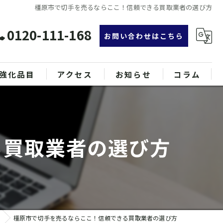
橿原市で切手を売るならここ！信頼できる買取業者の選び方
0120-111-168
お問い合わせはこちら
強化品目
アクセス
お知らせ
コラム
グ
漫画特集
ンド品
る買取業者の選び方
属
橿原市で切手を売るならここ！信頼できる買取業者の選び方