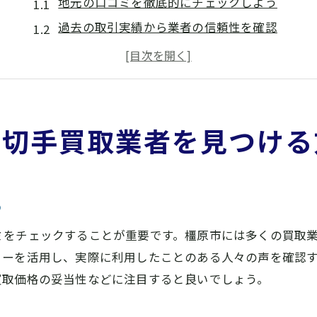
地元の口コミを徹底的にチェックしよう
過去の取引実績から業者の信頼性を確認
店舗訪問でスタッフの対応を見極める
インターネットでの評判を参考にする
切手専門店と総合買取店の違いを知る
査定時のポイントを押さえておく
る切手買取業者を見つける
切手買取初心者必見橿原市での安心取引のコツ
初めての方でも安心できる取引手順
奈良県橿原市ならではの買取事情を学ぶ
う
事前に知っておくべき切手の基礎知識
ミをチェックすることが重要です。橿原市には多くの買取
買取査定の基本的な流れと注意点
ューを活用し、実際に利用したことのある人々の声を確認
取引前に必要な準備と心構え
買取価格の妥当性などに注目すると良いでしょう。
トラブルを避けるための賢い選択