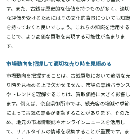
法
す。また、古銭は歴史的な価値を持つものが多く、適切
口コミ情報の信頼性を判断する
な評価を受けるためにはその文化的背景についても知識
レビューサイトの活用法
を持っておくと良いでしょう。これらの知識を活用する
ことで、より高価な買取を実現する可能性が高まりま
口コミを活用した業者比較のポイント
す。
信頼性の高い口コミの見分け方
実際の利用者の意見を参考にする
市場動向を把握して適切な売り時を見極める
口コミ情報を基にした最適な業者選び
市場動向を把握することは、古銭買取において適切な売
無料査定と出張査定を活用した古銭買取の効率
り時を見極める上で欠かせません。市場の需給バランス
化
やトレンドを理解することは、買取価格に大きく影響し
無料査定のメリットと活用法
ます。例えば、奈良県御所市では、観光客の増減や季節
出張査定サービスを利用する利点
によって古銭の需要が変動することがあります。そのた
査定を受ける際の注意点
め、地元の市場情報誌やオンラインニュースを活用し
複数の業者で無料査定を試す方法
て、リアルタイムの情報を収集することが重要です。ま