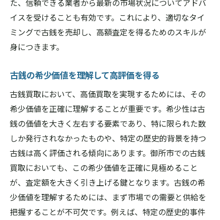
た、信頼できる業者から最新の市場状況についてアドバ
出張査定で時間と手間を省くコツ
イスを受けることも有効です。これにより、適切なタイ
査定結果を比較して最良の選択をする
ミングで古銭を売却し、高額査定を得るためのスキルが
古銭の市場価値を理解して買取価格を最大化す
身につきます。
る術
市場価値の調査方法を学ぶ
古銭の希少価値を理解して高評価を得る
市場動向を常にチェックする
古銭買取において、高価買取を実現するためには、その
古銭の価値を左右する要因を知る
希少価値を正確に理解することが重要です。希少性は古
専門書やインターネットでのリサーチ方法
銭の価値を大きく左右する要素であり、特に限られた数
市場価値の変動に対応する方法
しか発行されなかったものや、特定の歴史的背景を持つ
専門家のアドバイスを活用する
古銭は高く評価される傾向にあります。御所市での古銭
買取においても、この希少価値を正確に見極めること
複数の買取業者で査定を依頼し価格比較を徹底
が、査定額を大きく引き上げる鍵となります。古銭の希
査定額を比較する重要性
少価値を理解するためには、まず市場での需要と供給を
複数業者の査定を効率的に受ける方法
把握することが不可欠です。例えば、特定の歴史的事件
提示価格を基に交渉するテクニック