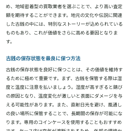
地域の市場価格を調べる
め、地域密着型の買取業者を選ぶことで、より高い査定
適切な時期を選んで売却する
額を期待することができます。地元の文化や伝説に関連
した古銭の中には、特別なストーリーが込められている
交渉力を向上させる方法
ものもあり、これが価値をさらに高める要因となりま
市場価値に基づく価格交渉術
す。
適正価格を引き出すための準備
地域の特徴を利用して価格を引き上げる
古銭の保存状態を最良に保つ方法
古銭の保存状態を良好に保つことは、その価値を維持す
るために極めて重要です。まず、古銭を保管する際は湿
度と温度に注意を払いましょう。湿度が高すぎると錆び
の原因となり、温度変化が激しいと表面にダメージを与
える可能性があります。また、直射日光を避け、風通し
の良い場所に保管することで、長期間の保存が可能にな
ります。専用のコインケースを使用することもおすすめ
です。ケース内は空気が遮断されるため、外部の環境か