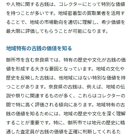
や人物に関する古銭は、コレクターにとって特別な価値
価格比較の際の注意点
を持つことが多いです。地域密着型の買取業者を活用す
複数査定で適正価格を見つける
ることで、地域の市場動向を適切に理解し、希少価値を
各業者の特徴を理解して選ぶ
最大限に評価してもらうことが可能になります。
古銭の状態を整え高額査定を受けるためのポイ
地域特有の古銭の価値を知る
ント
古銭の保存方法を見直す
御所市を含む奈良県では、特有の歴史や文化が古銭の価
値を形成する大きな要因となっています。地域の文化や
状態改善のための具体的なステップ
歴史を反映した古銭は、他地域にはない特別な価値を持
高額査定を得るための付属品準備
つことがあります。奈良県の古銭は、例えば、地域の伝
査定前のクリーニングは必要か
説や祭りに関連するものが多く、これらはコレクターの
状態の違いが価格に与える影響
間で特に高く評価される傾向にあります。地域特有の古
プロの手入れを検討する価値
銭の価値を知るためには、地域の歴史や文化を深く理解
御所市で古銭を適正価格で買取してもらうため
することが重要です。特に、御所市では地元の歴史に精
の攻略法
通した査定員が古銭の価値を正確に判断してくれるた