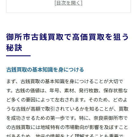
古銭の希少価値を理解して高評価を得る
地域特有の古銭の価値を知る
古銭の保存状態を最良に保つ方法
御所市古銭買取で高価買取を狙う
専門家による査定の重要性
秘訣
奈良県御所市の地域密着型古銭買取業者の選び
方
古銭買取の基本知識を身につける
地元密着型業者のメリットを活かす
御所市の人気買取業者をチェック
まず、古銭買取の基本知識を身につけることが大切で
す。古銭の価値は、年号、素材、発行枚数、保存状態な
信頼できる業者を見つけるためのコツ
ど多くの要因によって左右されます。そのため、どのよ
地域特有のサービスを活用する
うな古銭が高額で取引されているかを知ることが、買取
地元業者の口コミを活用する
を成功させるための第一歩です。特に、奈良県御所市で
地域の古銭市場の特性を利用する
の古銭買取には地域特有の市場動向が影響を及ぼすこと
信頼できる古銭買取業者を口コミで見極める方
があるため、地元の情報をよく理解することも重要で