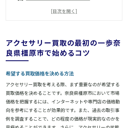
事前に知っておきたいアクセサリー価値の
基礎
奈良県橿原市での買取比較サイトの活用術
橿原市の買取業者へのアクセス方法
アクセサリー買取の最初の一歩奈
買取前に準備するべき必要書類
良県橿原市で始めるコツ
アクセサリーの状態を最適化するためのコ
ツ
希望する買取価格を決める方法
橿原市で信頼できるアクセサリー買取業者の選
び方
アクセサリー買取を考える際、まず重要なのが希望する
口コミを活用した業者選び
買取価格を決めることです。奈良県橿原市において市場
奈良県橿原市の買取業者の実績を確認
価格を把握するには、インターネットや専門店の価格動
向を参考にすることが効果的です。また、過去の取引事
訪問前に確認するべき事項
例を調査することで、どの程度の価格が現実的なのかを
高価買取を目指すための業者選定ポイント
見極めることができます。さらに、アクセサリーの状態