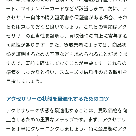
大切なアクセサリーを手放す時の心構え
ート、マイナンバーカードなどが該当します。次に、ア
査定員に聞いておくべき質問
クセサリー自体の購入証明書や保証書がある場合、それ
橿原市での適切なタイミングを見極める
らも用意しておくと良いでしょう。これらの書類はアク
アクセサリー買取を成功させる！橿原市での効
セサリーの正当性を証明し、買取価格の向上に寄与する
果的な取引手法
可能性があります。また、買取業者によっては、商品状
取引をスムーズに進めるための準備
態を証明するための写真なども求められることがありま
買取業者との交渉を成功させる秘訣
すので、事前に確認しておくことが重要です。これらの
橿原市での有利な取引を選ぶ
準備をしっかりと行い、スムーズで信頼性のある取引を
目指しましょう。
買取業者から提示される条件を活用
成功体験を基にした戦略
アクセサリーの状態を最適化するためのコツ
お得な取引を実現するための心がけ
アクセサリーの状態を最適化することは、買取価格を向
上させるための重要なステップです。まず、アクセサリ
ーを丁寧にクリーニングしましょう。特に金属製のアク