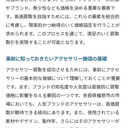
アフターサービスも考慮した選び方
やブランド、希少性なども価格を決める重要な要素で
橿原市での優良買取業者リスト
す。高価買取を目指すためには、これらの要素を総合的
高価買取を狙う！奈良県橿原市でのアクセサリ
に考慮し、現実的かつ納得のいく価格設定を行うことが
ー買取の秘訣
求められます。このプロセスを通じて、満足のいく買取
価格交渉の際のポイント
取引を実現することが可能となります。
アクセサリーの鑑定価値を高める方法
事前に知っておきたいアクセサリー価値の基礎
相場を把握して賢く売る
専門家による査定の活用
アクセサリー買取を成功させるためには、事前にアクセ
サリーの基本的な価値について理解しておくことが重要
買取日前にしておくべき準備
です。まず、ブランドの知名度や人気度は直接的に買取
橿原市の市場動向を活かす
価格に影響を与える要因の一つです。奈良県橿原市の市
アクセサリー買取で失敗しないための橿原市の
場においても、人気ブランドのアクセサリーは、高価買
知恵
取が期待できる傾向にあります。また、使用されている
よくある失敗例とその回避法
素材やデザイン、製作年、さらにはそのアクセサリーが
買取業者とのコミュニケーションの重要性