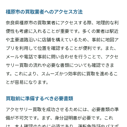
ためのポイント
橿原市の買取業者へのアクセス方法
契約書の内容を理解する
奈良県橿原市の買取業者にアクセスする際、地理的な利
買取に伴うリスクを最小限にする
便性も考慮に入れることが重要です。多くの業者は駅近
買取後のサポートを確認
や主要道路沿いに店舗を構えているため、事前に地図ア
信頼できる顧客対応の見極め方
プリを利用して位置を確認することが便利です。また、
橿原市での法令遵守を確認する
メールや電話で事前に問い合わせを行うことで、アクセ
トラブル対応のための準備
サリー買取の流れや必要な書類についても確認できま
大切なアクセサリーを買取に出す際の奈良県橿
す。これにより、スムーズかつ効率的に買取を進めるこ
原市での注意点
とが容易になります。
アクセサリーの価値を最大限に引き出す手
買取前に準備するべき必要書類
入れ法
買取前に確認すべきアクセサリーの状態
アクセサリー買取を成功させるためには、必要書類の準
包装や保管状態が買取に与える影響
備が不可欠です。まず、身分証明書が必要です。これ
は、本人確認のために必須であり、運転免許証やパスポ