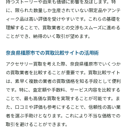
持つストーリーや由来も価値に影響を及ぼします。特
アクセサリーの鑑定を信頼できる場所で
に、限られた数量しか生産されていない限定品やアンテ
不正な買取業者を見抜く方法
ィーク品は高い評価を受けやすいです。これらの基礎を
理解することで、買取業者との交渉もスムーズに進める
査定時に確認すべきポイント
ことができ、納得のいく取引が望めます。
橿原市での賢い取引を学ぶ
奈良県橿原市でのアクセサリー買取で適正価格
奈良県橿原市での買取比較サイトの活用術
を実現する方法
アクセサリー買取を考えた際、奈良県橿原市でいくつか
市場調査を元にした価格設定
の買取業者を比較することが重要です。買取比較サイト
買取業者の提示価格を見極める
は、素早く複数の業者の買取価格を知る手段として便利
適正価格を引き出す交渉術
です。特に、査定額や手数料、サービス内容を比較する
付加価値を活かした販売
ことで、最も高価な買取を実現することが可能です。ま
橿原市の買取相場を利用する
た、口コミや評価も参考にすることで、信頼性の高い業
契約の前に押さえておくべきこと
者を選ぶ手助けとなります。これにより不当な価格での
取引を避けることができます。
橿原市のアクセサリー買取で安心して取引する