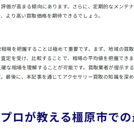
と評価が高まる傾向にあります。さらに、定期的なメンテ
高額査定を受けるための準備
で、より高い買取価格を期待できるでしょう。
周囲の人からの推薦を活用する方法
高価買取を狙う橿原市でのアクセサリー査定の秘訣
査定時のポイントを押さえる
取相場を把握することは極めて重要です。まず、地域の買
買取に有利な書類の準備
で査定を受け、比較することで、相場の平均値を把握でき
査定額を上げるための工夫
正確な相場を理解することが可能です。買取業者が提示す
橿原市内で人気のアクセサリーブランド
す。最後に、本記事を通じてアクセサリー買取の知識を深
特徴的なデザインが高価買取に繋がる理由
買取時にアピールすべきアクセサリーの特徴
安心してアクセサリーを売る橿原市での買取成功のポイン
のプロが教える橿原市での
誠実な対応が期待できる業者の選び方
アフターケアが充実している業者のメリット
買取後のフォローアップを確認する