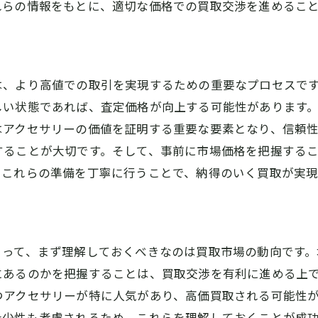
れらの情報をもとに、適切な価格での買取交渉を進めるこ
思い出の品を高く売るコツ橿原市のアクセサリー買取事情
売却前にアクセサリーの手入れをしよう
一番良い売却のタイミングを見極める
橿原市の買取業者おすすめ一覧
は、より高値での取引を実現するための重要なプロセスで
しい状態であれば、査定価格が向上する可能性があります
アクセサリーの歴史や由来を知って高値を狙う
はアクセサリーの価値を証明する重要な要素となり、信頼
上手なアクセサリーの見せ方
することが大切です。そして、事前に市場価格を把握する
季節による買取価格の変動を理解する
。これらの準備を丁寧に行うことで、納得のいく買取が実
橿原市でアクセサリー買取を依頼する際の注意点と対策
トラブルを避けるための契約書の確認
買取後のクーリングオフ制度について
とって、まず理解しておくべきなのは買取市場の動向です
詐欺業者に騙されないためのチェックリスト
にあるのかを把握することは、買取交渉を有利に進める上
買取依頼時に確認すべきアクセサリーの詳細
つアクセサリーが特に人気があり、高価買取される可能性
見積もりを複数取る重要性
希少性も考慮されるため、これらを理解しておくことが成