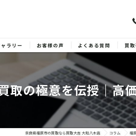
ギャラリー
お客様の声
よくある質問
買取
バッ
ブラ
買取の極意を伝授｜高
貴金
時計
金
奈良県橿原市の買取なら買取大吉 大和八木店
コラム
橿