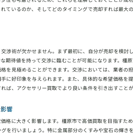
買取拒否された時の対応方法
されているのか、そしてどのタイミングで売却すれば最大
アクセサリー買取で失敗しないための橿原市の業者選定術
買取実績が豊富な業者の選び方
高価買取のための業者比較ポイント
契約時に注意すべき項目
、交渉術が欠かせません。まず最初に、自分が売却を検討
買取業者の信頼性を確認する方法
的な期待値を持って交渉に臨むことが可能になります。橿
アフターサービスが良い業者の見極め方
価格を見極めることができます。交渉においては、業者の
プロの鑑定士がいる店舗の探し方
相手に好印象を与えられます。また、具体的な希望価格を
すれば、アクセサリー買取でより良い条件を引き出すこと
橿原市内でのアクセサリー買取成功のカギとは
地元に密着した業者を選ぶメリット
る影響
買取時の交渉力を高める方法
アクセサリーの価値を高めるためのポイント
取価格に大きく影響します。橿原市で高価買取を目指すた
橿原市特有の買取市場を理解する
ングを行いましょう。特に金属部分のくすみや宝石の輝き