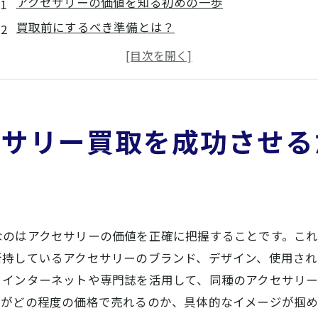
アクセサリーの価値を知る初めの一歩
買取前にするべき準備とは？
橿原市での買取市場を理解する
高価買取を目指すための交渉術
アクセサリーの状態が買取価格に与える影響
橿原市での買取相場を調査しよう
セサリー買取を成功させる
アクセサリー買取のプロが教える橿原市での最適な業者選
信頼できる業者を見極めるポイント
口コミやレビューを活用する方法
橿原市での人気買取店の特徴
なのはアクセサリーの価値を正確に把握することです。こ
公式認可の有無を確認する重要性
所持しているアクセサリーのブランド、デザイン、使用さ
相談時に確認すべき質問リスト
、インターネットや専門誌を活用して、同種のアクセサリ
オンラインと店舗買取の比較
ーがどの程度の価格で売れるのか、具体的なイメージが掴