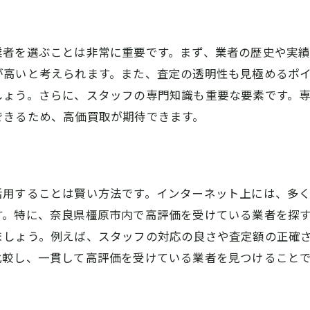
満足のいく取引を実現する交渉術
買取価格に納得した上での売却が重要
業者を選ぶことは非常に重要です。まず、業者の歴史や実
トラブルを未然に防ぐための対策
が高いと考えられます。また、査定の透明性も見極めるポ
しょう。さらに、スタッフの専門知識も重要な要素です。
できるため、高価買取が期待できます。
活用することは賢い方法です。インターネット上には、多
す。特に、奈良県橿原市内で高評価を受けている業者を探
ましょう。例えば、スタッフの対応の良さや査定額の正確
比較し、一貫して高評価を受けている業者を見つけること