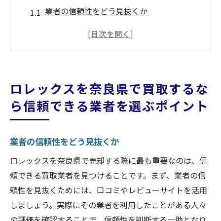
業者の信頼性をどう見抜くか
過去の取引実績とレビューの確認方法
専門知識を持つスタッフの重要性
透明性のある査定プロセスのチェック
買取業者の運営年数とその信頼性
ロレックスを奈良県で買取するな
直接訪問して確認すべきポイント
ら信頼できる業者を選ぶポイント
奈良県でロレックスを高額買取するための重要
なヒント
業者の信頼性をどう見抜くか
市場価値を理解するための基本知識
付属品の有無が価格に与える影響
ロレックスを奈良県で売却する際に最も重要なのは、信
頼できる買取業者を見つけることです。まず、業者の信
時計の状態を保つためのケア方法
頼性を見抜くためには、口コミやレビューサイトを活用
最新の市場動向を把握するメリット
しましょう。実際にその業者を利用したことがある人々
タイミングを見極めた売却のポイント
の評価を確認することで、信頼性を判断する一助となり