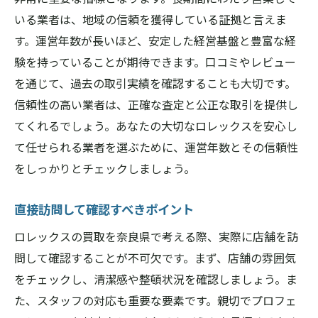
交渉のポイントと戦略
いる業者は、地域の信頼を獲得している証拠と言えま
ロレックスを奈良県で売却する際に押さえてお
す。運営年数が長いほど、安定した経営基盤と豊富な経
きたいポイント
験を持っていることが期待できます。口コミやレビュー
信頼できる業者の選び方
を通じて、過去の取引実績を確認することも大切です。
適正な査定額を引き出す方法
信頼性の高い業者は、正確な査定と公正な取引を提供し
付属品と書類の整理
てくれるでしょう。あなたの大切なロレックスを安心し
て任せられる業者を選ぶために、運営年数とその信頼性
査定前に時計を整備する
をしっかりとチェックしましょう。
口コミと実際の取引事例
買取契約の前に確認すべきこと
直接訪問して確認すべきポイント
ロレックスの買取を奈良県で考える際、実際に店舗を訪
問して確認することが不可欠です。まず、店舗の雰囲気
をチェックし、清潔感や整頓状況を確認しましょう。ま
た、スタッフの対応も重要な要素です。親切でプロフェ