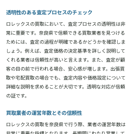
専門店の特徴とその選び方
透明性のある査定プロセスのチェック
査定士の資格と経験を確認
ロレックスの買取において、査定プロセスの透明性は非
査定方法とその透明性
常に重要です。奈良県で信頼できる買取業者を見つける
過去の買取実績をチェックする
ためには、査定の過程が明確であるかどうかを確認しま
店舗の雰囲気とスタッフの対応
しょう。例えば、査定価格の決定基準を詳しく説明して
口コミとレビューの信頼性
くれる業者は信頼性が高いと言えます。また、査定が顧
奈良県でロレックスを高く売るために知ってお
客の目の前で行われる場合、安心感が増します。出張買
くべきこと
取や宅配買取の場合でも、査定内容や価格設定について
市場価値の変動要因を理解する
詳細な説明を求めることが大切です。透明な対応が信頼
の証です。
付属品とその重要性
メンテナンスの必要性と方法
買取業者の運営年数とその信頼性
最新の市場動向を常にチェック
ロレックスの買取を奈良県で行う際、業者の運営年数は
高く売るためのタイミング
非常に重要な指標となります。長期間にわたり営業して