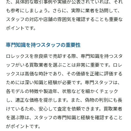
た、具体的な取引事例や実績が公表されていれば、それ
査定前にやるべき準備
も参考にしましょう。さらに、実際に業者を訪問して、
スタッフの対応や店舗の雰囲気を確認することも重要な
最新の市場価格を調べる
ポイントです。
一括査定サービスの利用法
奈良県内でロレックス買取業者を選ぶ際の注意
専門知識を持つスタッフの重要性
点
ロレックスを奈良県で売却する際、専門知識を持つスタ
過度な広告に注意する
ッフがいる買取業者を選ぶことは非常に重要です。ロレ
実績と信頼性の確認方法
ックスは高価な時計であり、その価値を正確に評価する
業者のライセンスと認証
ためには深い知識と経験が必要です。専門スタッフは、
クレーム対応の迅速さ
各モデルの特徴や製造年、状態などを細かくチェック
査定結果の根拠の確認
し、適正な価格を提示します。また、偽物の判別にも長
契約前に確認すべきこと
けているため、安心して査定を依頼できます。買取業者
を選ぶ際は、スタッフの専門知識と経験を確認すること
ロレックス買取で奈良県の専門店を見極める秘
がポイントです。
訣