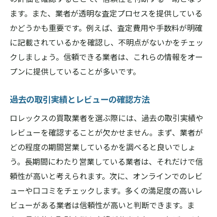
高価買取を実現するための交渉術
ます。また、業者が透明な査定プロセスを提供している
ロレックス買取で奈良県の優良業者を見つける
かどうかも重要です。例えば、査定費用や手数料が明確
方法
に記載されているかを確認し、不明点がないかをチェッ
口コミサイトとレビューの活用法
クしましょう。信頼できる業者は、これらの情報をオー
周囲の評判と実際の体験談を確認
プンに提供していることが多いです。
業者の専門分野を理解する
過去の取引実績とレビューの確認方法
査定方法の透明性を確認する
ロレックスの買取業者を選ぶ際には、過去の取引実績や
訪問前に確認すべき情報
レビューを確認することが欠かせません。まず、業者が
無料査定サービスの利用法
どの程度の期間営業しているかを調べると良いでしょ
奈良県でロレックスの価値を最大限に引き出す
う。長期間にわたり営業している業者は、それだけで信
買取のコツ
頼性が高いと考えられます。次に、オンラインでのレビ
時計のメンテナンスとその効果
ューや口コミをチェックします。多くの満足度の高いレ
オリジナルの付属品を揃える
ビューがある業者は信頼性が高いと判断できます。ま
専門知識を持つ業者を選ぶ