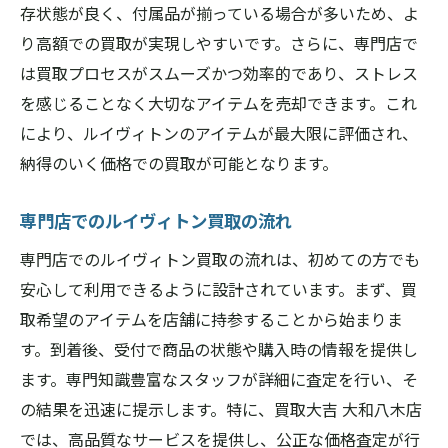
存状態が良く、付属品が揃っている場合が多いため、よ
口コミが証明する高額査定の実力
り高額での買取が実現しやすいです。さらに、専門店で
お客様の声から見る買取大吉の信頼性
は買取プロセスがスムーズかつ効率的であり、ストレス
高評価の理由：利用者の体験談
を感じることなく大切なアイテムを売却できます。これ
評価の高いルイヴィトン査定の事例集
により、ルイヴィトンのアイテムが最大限に評価され、
口コミで選ばれる買取大吉の秘密
納得のいく価格での買取が可能となります。
地域密着型の買取大吉で安心のルイヴィトン買
専門店でのルイヴィトン買取の流れ
取体験
地域密着型店舗ならではの安心感
専門店でのルイヴィトン買取の流れは、初めての方でも
安心して利用できるように設計されています。まず、買
橿原市の地域密着型買取大吉の特徴
取希望のアイテムを店舗に持参することから始まりま
地域に根付いた信頼と実績
す。到着後、受付で商品の状態や購入時の情報を提供し
地元で愛される買取大吉の魅力
ます。専門知識豊富なスタッフが詳細に査定を行い、そ
地域密着型サービスのメリット
の結果を迅速に提示します。特に、買取大吉 大和八木店
安心してルイヴィトンを売るためのポイン
では、高品質なサービスを提供し、公正な価格査定が行