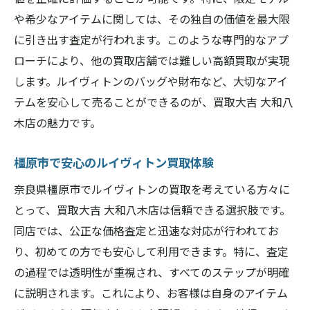
ルイヴィトン高額査定の事例紹介
や希少なアイテムに関しては、その独自の価値を最大限
買取大吉の査定基準と高額買取の理由
に引き出す査定が行われます。このような専門的なアプ
橿原市でルイヴィトンを高額で売るコツ
ローチにより、他の買取店舗では難しい高額買取が実現
ルイヴィトン買取の専門知識が豊富なスタッフ
します。ルイヴィトンのバッグや財布など、大切なアイ
に頼む理由
テムを安心して売ることができるのが、買取大吉 大和八
専門知識豊富なスタッフによる安心査定
木店の魅力です。
ルイヴィトン買取のプロフェッショナルに
橿原市で安心のルイヴィトン買取体験
任せるメリット
専門スタッフが教えるルイヴィトン買取の
奈良県橿原市でルイヴィトンの買取を考えている方々に
コツ
とって、買取大吉 大和八木店は信頼できる選択肢です。
スタッフの知識が高額査定に繋がる理由
同店では、公正な価格査定と迅速な対応が行われてお
り、初めての方でも安心して利用できます。特に、査定
経験豊富なスタッフによるルイヴィトンの
の過程では透明性が重視され、すべてのステップが明確
真価
に説明されます。これにより、お客様は自身のアイテム
専門知識が高評価の理由とは