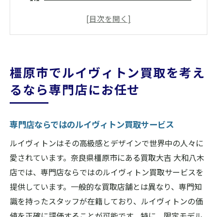
ス
橿原市で安心のルイヴィトン買取体験
高品質のルイヴィトンを専門店で売るメリ
ット
橿原市でルイヴィトン買取を考え
専門店でのルイヴィトン買取の流れ
るなら専門店にお任せ
信頼と実績のある橿原市のルイヴィトン買
取専門店
ルイヴィトン買取専門店での査定ポイント
専門店ならではのルイヴィトン買取サービス
買取大吉大和八木店でルイヴィトンを高額査定
ルイヴィトンはその高級感とデザインで世界中の人々に
大和八木店でのルイヴィトン高額査定の秘
愛されています。奈良県橿原市にある買取大吉 大和八木
訣
店では、専門店ならではのルイヴィトン買取サービスを
買取大吉の高額査定ポイントを解説
提供しています。一般的な買取店舗とは異なり、専門知
識を持ったスタッフが在籍しており、ルイヴィトンの価
大和八木店でルイヴィトンを高く売る方法
値を正確に評価することが可能です。特に、限定モデル