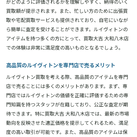
がどのように評価されるかを理解しやすく、納得のいく
橿原市でルイヴィトン買取出張や宅配サービス
買取額が提示されます。また、忙しい方のために出張買
が便利
取や宅配買取サービスも提供されており、自宅にいなが
忙しい方に嬉しい出張買取サービス
ら簡単に査定を受けることができます。ルイヴィトンの
宅配買取サービスの魅力と利用方法
アイテムを持つ多くの方にとって、買取大吉 大和八木店
ルイヴィトン買取の出張サービスってどう
での体験は非常に満足度の高いものとなるでしょう。
なの？
高品質のルイヴィトンを専門店で売るメリット
宅配買取サービスの流れとメリット
橿原市での便利なルイヴィトン出張買取の
ルイヴィトン買取を考える際、高品質のアイテムを専門
実例
店で売ることには多くのメリットがあります。まず、専
忙しい方にぴったりの宅配買取サービスの
門店ではルイヴィトンの価値を正確に評価するための専
使い方
門知識を持つスタッフが在籍しており、公正な査定が期
待できます。特に買取大吉 大和八木店では、最新の市場
口コミで高評価の買取大吉大和八木店のルイヴ
動向を反映させた適正価格を提示してくれるため、満足
ィトン査定
度の高い取引が可能です。また、高品質のアイテムは保
利用者の口コミで見る大和八木店の評価