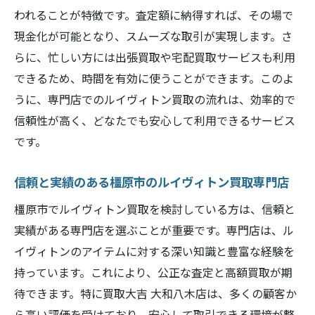
ト
われることが特徴です。査定額に納得すれば、その場で
忙しい方にもおすすめのルイヴィトン宅配買取
現金化が可能となり、スムーズな取引が実現します。さ
サービス
らに、忙しい方には出張買取や宅配買取サービスも利用
宅配買取サービスの利用手順
できるため、時間を有効に使うことができます。このよ
うに、専門店でのルイヴィトン買取の流れは、効率的で
忙しい方向けの便利な宅配買取
信頼性が高く、どなたでも安心して利用できるサービス
ルイヴィトン宅配買取サービスのポイント
です。
宅配買取サービスの安全性と信頼性
時間がない方にぴったりの買取方法
信頼と実績のある橿原市のルイヴィトン買取専門店
橿原市の宅配買取サービスを利用するメリ
橿原市でルイヴィトン買取を検討している方は、信頼と
ット
実績がある専門店を選ぶことが重要です。専門店は、ル
ルイヴィトン買取なら橿原市の買取大吉で公正
イヴィトンのアイテムに対する深い知識と豊富な経験を
な査定を
持っています。これにより、公正な査定と高額買取が期
公正な価格でルイヴィトンを売るポイント
待できます。特に買取大吉 大和八木店は、多くの顧客か
買取大吉の公正な査定方法
ら高い評価を受けており、安心して取引できる環境が整