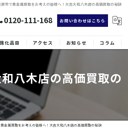
橿原市で貴金属買取をお考えの皆様へ！大吉大和八木店の高価買取の秘訣
0120-111-168
お問い合わせはこちら
強化品目
アクセス
お知らせ
コラム
グ
漫画特集
大和八木店の高価買取の
ンド品
属
で貴金属買取をお考えの皆様へ！大吉大和八木店の高価買取の秘訣