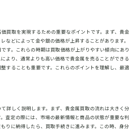
適切な価格交渉の方法
出張買取と宅配買取のメリット・デメリットを比較
出張買取のメリットとは
高価買取を実現するための重要なポイントです。まず、貴
宅配買取の手軽さと注意点
フレなどによって金や銀の価格が上昇することがあります。
自宅での出張買取の流れ
目です。これらの時期は買取価格が上がりやすい傾向にあ
宅配買取の安全性を確保する方法
れにより、通常よりも高い価格で貴金属を売ることができ
出張買取と店舗買取の違い
調整することも重要です。これらのポイントを理解し、最
自分に合った買取方法の選び方
専門知識が光る貴金属の高価買取の秘密
貴金属の種類と価値の違い
専門知識による正確な査定
いて詳しく説明します。まず、貴金属買取の流れは大きく分
貴金属市場の動向と価格への影響
す。査定の際には、市場の最新情報と商品の状態が重要な
希少価値のある貴金属の見分け方
積もりに納得したら、買取手続きに進みます。この時、身