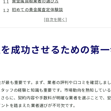
貴金属買取業者の選び方
初めての貴金属査定体験談
橿原市で貴金属買取を始める前に知っておくべきこ
貴金属を売るタイミングの見極め方
貴金属買取の流れと準備のポイント
貴金属を高く売るための事前準備
取を成功させるための第一
大吉大和八木店の高価買取の裏側を徹底解剖
高価買取を実現する秘密
大和八木店の査定基準とは
専門スタッフの役割と知識
性が最も重要です。まず、業者の評判や口コミを確認しま
地域密着型サービスの強み
スタッフの経験と知識も重要です。市場動向を熟知してい
高価買取を支える最新技術
。さらに、契約内容や手数料が明確な業者を選ぶことで、
お客様の信頼を得るための取り組み
イントを踏まえた業者選びが不可欠です。