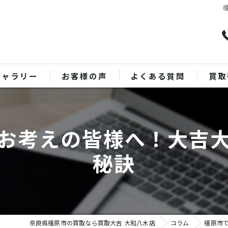
ギャラリー
お客様の声
よくある質問
買取
バッ
お考えの皆様へ！大吉
ブラ
秘訣
貴金
時計
金
奈良県橿原市の買取なら買取大吉 大和八木店
コラム
橿原市