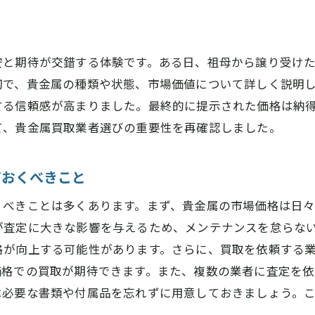
貴金属買取で損をしないための査定ポイント
貴金属の価値を見極めるポイント
査定時に確認すべき書類と証明書
安と期待が交錯する体験です。ある日、祖母から譲り受け
貴金属の状態と価格の関係
切で、貴金属の種類や状態、市場価値について詳しく説明
する信頼感が高まりました。最終的に提示された価格は納
複数の業者に査定を依頼するメリット
て、貴金属買取業者選びの重要性を再確認しました。
貴金属市場のトレンドを把握する
査定結果に納得するための質問リスト
ておくべきこと
橿原市で貴金属買取の際に知っておくべき注意点
信頼できる買取業者の見分け方
くべきことは多くあります。まず、貴金属の市場価格は日
が査定に大きな影響を与えるため、メンテナンスを怠らな
貴金属買取の詐欺に注意
格が向上する可能性があります。さらに、買取を依頼する
貴金属の保存方法と査定への影響
価格での買取が期待できます。また、複数の業者に査定を
買取契約前に確認すべきポイント
は必要な書類や付属品を忘れずに用意しておきましょう。
トラブルを防ぐための事前準備