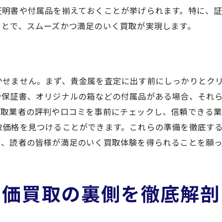
証明書や付属品を揃えておくことが挙げられます。特に、
専門スタッフの研修と教育
ことで、スムーズかつ満足のいく買取が実現します。
お客様に信頼されるサービスの提供
貴金属を最高値で売却するためのコツとタイミング
貴金属の売却タイミングの見極め方
かせません。まず、貴金属を査定に出す前にしっかりとク
市場価格をチェックする方法
や保証書、オリジナルの箱などの付属品がある場合、それ
貴金属の価値を最大限に引き出すコツ
買取業者の評判や口コミを事前にチェックし、信頼できる
高価買取を狙うための交渉術
取価格を見つけることができます。これらの準備を徹底す
売却前に知っておくべき情報
て、読者の皆様が満足のいく買取体験を得られることを願っ
お得に売るためのタイミングとポイント
橿原市での貴金属買取実例とお客様の声を紹介
高価買取の裏側を徹底解剖
実際の貴金属買取事例
お客様の感想と満足度
高価買取を実現したエピソード