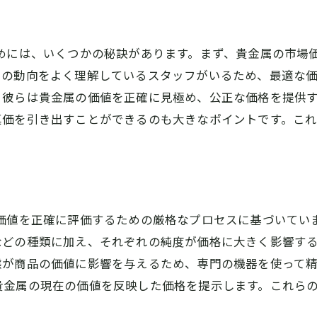
橿原市での成功事例を紹介
お客様からの信頼の声
ためには、いくつかの秘訣があります。まず、貴金属の市場
買取大吉 大和八木店の評判
その動向をよく理解しているスタッフがいるため、最適な
。彼らは貴金属の価値を正確に見極め、公正な価格を提供
価を引き出すことができるのも大きなポイントです。これ
の価値を正確に評価するための厳格なプロセスに基づいてい
などの種類に加え、それぞれの純度が価格に大きく影響す
態が商品の価値に影響を与えるため、専門の機器を使って
金属の現在の価値を反映した価格を提示します。これらの
。