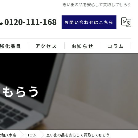
思い出の品を安心して買取してもらう
0120-111-168
お問い合わせはこちら
強化品目
アクセス
お知らせ
コラム
グ
漫画特集
ンド品
てもらう
属
大和八木店
コラム
思い出の品を安心して買取してもらう