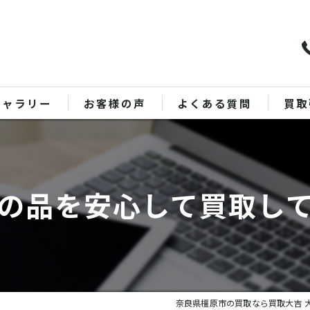
ギャラリー
お客様の声
よくある質問
買取
バッ
ブラ
の品を安心して買取し
貴金
時計
金
奈良県橿原市の買取なら買取大吉 