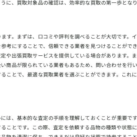
ように、買取対象品の確認は、効率的な買取の第一歩とな
買取大吉大和八木店がおすすめする高額買取のコツ
高額査定を狙うためのポイント
査定士に好印象を与える方法
品物の状態を保つコツ
ります。まずは、口コミや評判を調べることが大切です。
を参考にすることで、信頼できる業者を見つけることがで
時期による買取価格の変動
査定や出張買取サービスを提供している場合があります。
高額買取が期待できる品物
扱い商品が限られている業者もあるため、問い合わせを行
買取金額アップの交渉テクニック
することで、最適な買取業者を選ぶことができます。これ
奈良県で買取を考えるなら知っておきたいポイント
地域特性に合わせた買取方法
人気の高い買取品目
地元買取業者と全国業者の違い
めには、基本的な査定の手順を理解しておくことが重要で
奈良県内の買取市場の状況
することです。この際、査定を依頼する品物の種類や状態
おすすめの買取スポット
は品物を清潔に保ち、できるだけ良好な状態で持参するこ