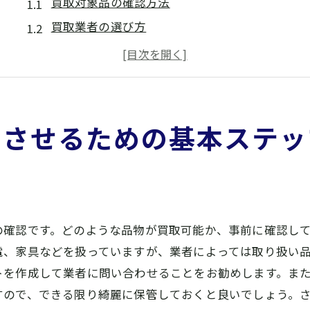
買取対象品の確認方法
買取業者の選び方
査定の基本手順
必要書類と準備物
買取交渉のポイント
支払い方法の確認
功させるための基本ステッ
スムーズな買取を実現するための事前準備
事前に行うべきリサーチ
査定前に品物を整理するコツ
買取価格を比較する方法
の確認です。どのような品物が買取可能か、事前に確認し
必要書類のチェックリスト
電、家具などを扱っていますが、業者によっては取り扱い
買取業者との事前相談
トを作成して業者に問い合わせることをお勧めします。ま
オンライン査定の活用法
すので、できる限り綺麗に保管しておくと良いでしょう。さ