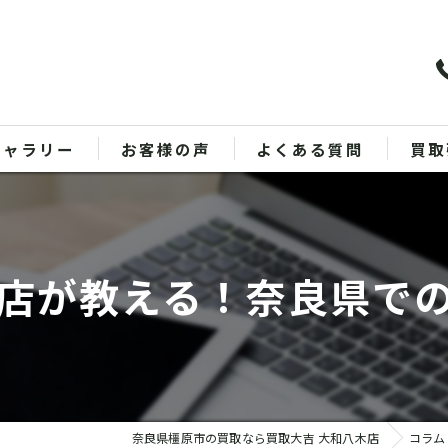
ギャラリー
お客様の声
よくある質問
買取
バッ
ブラ
店が教える！奈良県で
貴金
時計
金
奈良県橿原市の買取なら買取大吉 大和八木店
コラム