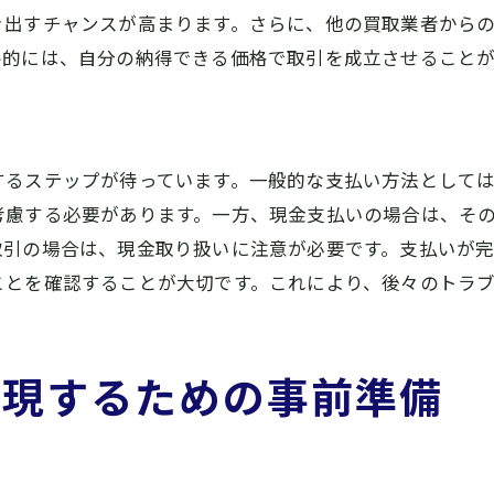
き出すチャンスが高まります。さらに、他の買取業者から
リサイクルショップの活用法
終的には、自分の納得できる価格で取引を成立させることが
買取アプリの選び方
奈良県での買取を成功させるための秘訣とは
プロのアドバイスを活用する方法
するステップが待っています。一般的な支払い方法として
口コミを活用した買取業者選び
考慮する必要があります。一方、現金支払いの場合は、そ
買取価格アップのためのコツ
取引の場合は、現金取り扱いに注意が必要です。支払いが
買取手続きの流れを理解する
ことを確認することが大切です。これにより、後々のトラ
高額買取を狙うタイミング
経験者から学ぶ成功事例
買取の流れを理解してスムーズに取引を進める方法
実現するための事前準備
買取手続きの基本フロー
査定前に知っておくべきこと
交渉のポイントと注意点