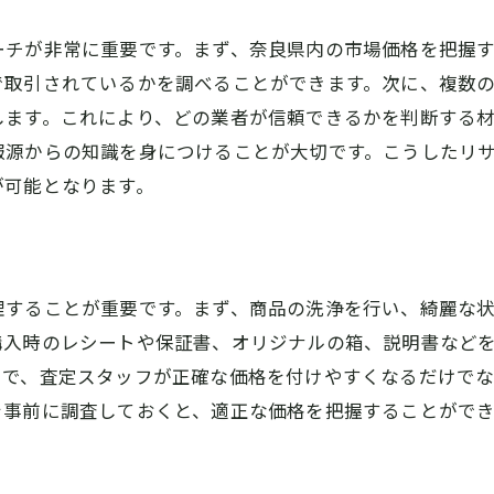
契約書の読み方と注意点
ーチが非常に重要です。まず、奈良県内の市場価格を把握
買取後のフォローアップ
で取引されているかを調べることができます。次に、複数
トラブル時の対応策
します。これにより、どの業者が信頼できるかを判断する
報源からの知識を身につけることが大切です。こうしたリ
が可能となります。
理することが重要です。まず、商品の洗浄を行い、綺麗な
購入時のレシートや保証書、オリジナルの箱、説明書など
とで、査定スタッフが正確な価格を付けやすくなるだけで
を事前に調査しておくと、適正な価格を把握することがで