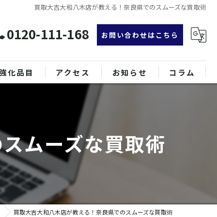
買取大吉大和八木店が教える！奈良県でのスムーズな買取術
0120-111-168
お問い合わせはこちら
強化品目
アクセス
お知らせ
コラム
グ
漫画特集
ンド品
のスムーズな買取術
属
買取大吉大和八木店が教える！奈良県でのスムーズな買取術