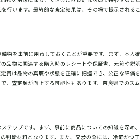
評判の良い買取業者の見つけ方
価を行います。最終的な査定結果は、その場で提示される
安心して買取を進めるための具体的な手順
トラブル防止のための確認事項
買取契約書の内容確認
査定結果に納得するためのポイント
準備物を事前に用意しておくことが重要です。まず、本人
支払い方法の安全性チェック
望の品物に関連する購入時のレシートや保証書、元箱や説
個人情報の取り扱いについて
査定員は品物の真贋や状態を正確に把握でき、公正な評価
クレーム対応の方法
とで、査定額が向上する可能性もあります。奈良県でのス
不要品を現金化するためのスマートな方法
効率的な売却のタイミング
まとめて売るメリットとデメリット
オークションと買取の違い
なステップです。まず、事前に商品についての知識を深め
買取サービスを利用する利点
かの判断材料となります。また、交渉の際には、冷静かつ丁