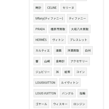
時計
CELINE
セリーヌ
tiffany(ティファニー)
ティファニー
PRADA
橿原市買取
大和八木買取
HERMÈS
ヴィトン
ブレスレット
カルティエ
漫画
洋酒買取
白州
響
山崎
金時計
アクセサリー
ジュビリー
36
紙幣
コイン
LOUISVUITTON
ルイヴィトン
LOUIS VUITTON
バングル
指輪
ゴヤール
ウィスキー
ロンジン