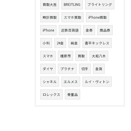
買取大吉
BREITLING
ブライトリング
時計買取
スマホ買取
iPhone買取
iPhone
近鉄百貨店
金券
商品券
小判
24金
純金
喜平ネックレス
スマホ
橿原市
買取
大和八木
ダイヤ
プラチナ
切手
金貨
シャネル
エルメス
ルイ・ヴィトン
ロレックス
骨董品