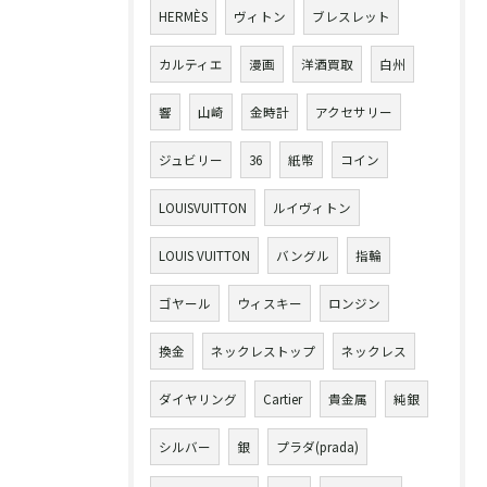
HERMÈS
ヴィトン
ブレスレット
カルティエ
漫画
洋酒買取
白州
響
山崎
金時計
アクセサリー
ジュビリー
36
紙幣
コイン
LOUISVUITTON
ルイヴィトン
LOUIS VUITTON
バングル
指輪
ゴヤール
ウィスキー
ロンジン
換金
ネックレストップ
ネックレス
ダイヤリング
Cartier
貴金属
純銀
シルバー
銀
プラダ(prada)