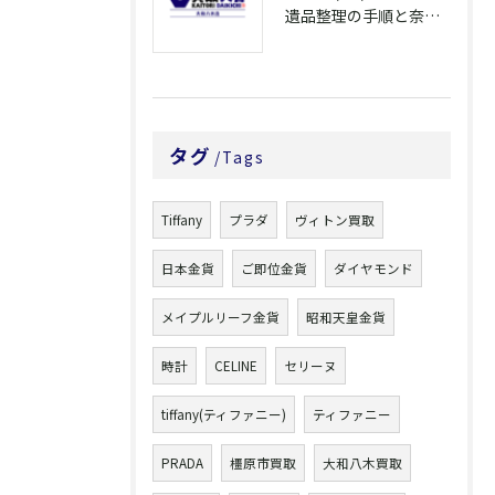
遺品整理の手順と奈良県橿原市で無駄なく片付ける方法とごみ処分ポイント
タグ
Tags
Tiffany
プラダ
ヴィトン買取
日本金貨
ご即位金貨
ダイヤモンド
メイプルリーフ金貨
昭和天皇金貨
時計
CELINE
セリーヌ
tiffany(ティファニー)
ティファニー
PRADA
橿原市買取
大和八木買取