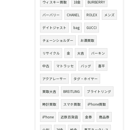
ウィスキー買取
18金
BURBERRY
バーバリー
CHANEL
ROLEX
メンズ
デイトジャスト
bag
GUCCI
チェーンショルダー
お酒買取
リサイクル
金
大吉
バーキン
中古
マトラッセ
バッグ
喜平
アクアレーサー
タグ・ホイヤー
買取大吉
BREITLING
ブライトリング
時計買取
スマホ買取
iPhone買取
iPhone
近鉄百貨店
金券
商品券
小判
24金
純金
喜平ネックレス