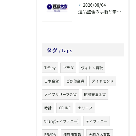
2026/08/04
遺品整理の手順と奈良県橿原市で無駄なく片付ける方法とごみ処分ポイント
タグ
Tags
Tiffany
プラダ
ヴィトン買取
日本金貨
ご即位金貨
ダイヤモンド
メイプルリーフ金貨
昭和天皇金貨
時計
CELINE
セリーヌ
tiffany(ティファニー)
ティファニー
PRADA
橿原市買取
大和八木買取