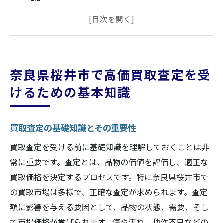
奈良県桜井市での高価買取のポイントとは
地域特有の買取市場について知ろう
査定時に必要な書類と準備物
高価買取のための事前準備
奈良県桜井市で高価買取査定を受
奈良県桜井市の買取業者の選び方
けるための基本知識
買取査定とは？奈良県桜井市での流れを徹底解
説
買取査定の基礎知識とその重要性
買取査定の流れを理解しよう
査定のプロセスとそのポイント
買取査定を受ける前に基礎知識を理解しておくことは非
常に重要です。査定とは、品物の価値を評価し、適正な
奈良県桜井市での査定の特徴
買取価格を決定するプロセスです。特に奈良県桜井市で
査定の結果を左右する要因とは
の買取市場は多様で、正確な査定が求められます。査定
査定後の対応方法と注意点
額に影響を与える要因として、品物の状態、需要、そし
安心して査定を受けるための準備
て市場価格が挙げられます。傷や汚れ、動作不良などの