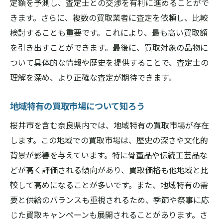
定額を予測し、査定士との交渉を有利に進めることがで
桜井市での季節ごとの市場動向
きます。さらに、複数の買取業者に査定を依頼し、比較
地域特有のニーズを把握する
検討することも重要です。これにより、最も高い買取額
桜井市で買取査定を行う際に知っておくべきこ
を引き出すことができます。最後に、買取対象の品物に
と
ついて具体的な情報や歴史を提供することで、査定士の
査定前に準備すべきこと
理解を深め、より正確な査定が期待できます。
桜井市での査定時に重要なポイント
査定結果を最大限に活用する方法
地域特有の買取市場について知ろう
査定業者とのコミュニケーション術
桜井市を含む奈良県内では、地域特有の買取市場が存在
査定後の対応とその重要性
します。この地域での買取市場は、歴史の深さや文化的
地域特有の市場情報を活用する
背景が影響を与えています。特に骨董品や伝統工芸品な
どが高く評価される傾向があり、買取価格も他地域と比
奈良県桜井市の買取査定で高評価を得るための
較して高めになることが多いです。また、地域特有の需
秘訣
要と供給のバランスも重視されるため、季節や祭事に応
高評価を得るための査定準備
じた買取キャンペーンも展開されることがあります。さ
査定時に重視されるポイント