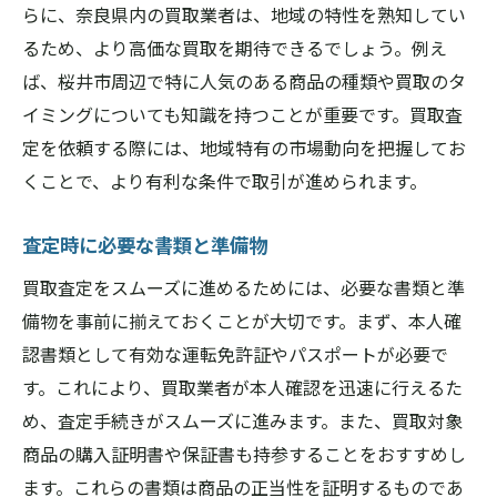
らに、奈良県内の買取業者は、地域の特性を熟知してい
桜井市での査定で信頼を得る方法
るため、より高価な買取を期待できるでしょう。例え
好印象を与えるためのコツ
ば、桜井市周辺で特に人気のある商品の種類や買取のタ
査定後のフォローアップ方法
イミングについても知識を持つことが重要です。買取査
桜井市での成功事例を参考にする
定を依頼する際には、地域特有の市場動向を把握してお
買取査定で奈良県桜井市の市場価値を知る方法
くことで、より有利な条件で取引が進められます。
市場価値を正確に把握するための手段
査定時に必要な書類と準備物
桜井市の市場動向を調査する方法
買取査定をスムーズに進めるためには、必要な書類と準
査定結果から市場価値を読み解く
備物を事前に揃えておくことが大切です。まず、本人確
複数業者の査定を比較する方法
認書類として有効な運転免許証やパスポートが必要で
市場価値を向上させるためのポイント
す。これにより、買取業者が本人確認を迅速に行えるた
地域特有の市場価値の変動を理解する
め、査定手続きがスムーズに進みます。また、買取対象
桜井市の買取査定攻略法まとめ：成功のための
商品の購入証明書や保証書も持参することをおすすめし
戦略
ます。これらの書類は商品の正当性を証明するものであ