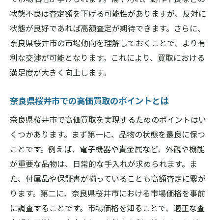
奈良県桜井市の買取査定で失敗しないためのポ
状態不良は査定額を下げる可能性がありますが、反対に
イント
状態が良好であれば高額査定が期待できます。さらに、
査定で失敗しないための準備方法
奈良県桜井市の市場動向を理解しておくことで、より有
奈良県桜井市での査定のコツ
利な交渉が可能となります。これにより、買取における
満足度が大きく向上します。
査定金額を引き上げるための交渉ポイント
査定前に知っておくべき市場情報
奈良県桜井市での高価買取のポイントとは
査定業者の選定基準
奈良県桜井市で高価買取を実現するためのポイントはい
査定時に避けるべきミスと対策
くつかあります。まず第一に、品物の状態を最良に保つ
買取価格を最大化するための桜井市特有のコツ
ことです。例えば、電子機器や貴金属など、外観や機能
桜井市の市場動向を理解しよう
が重要な品物は、日常的な手入れが求められます。ま
高価買取を実現するための秘訣
た、付属品や保証書が揃っていることも高額査定に繋が
査定時にアピールするポイント
ります。第二に、奈良県桜井市における市場価格を事前
買取価格をアップさせるための小技
に調査することです。市場価格を知ることで、適正な査