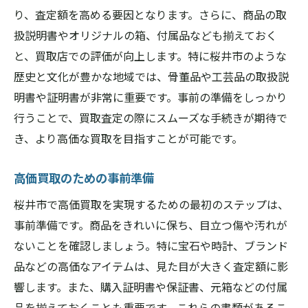
買取査定の成功戦略をまとめる
り、査定額を高める要因となります。さらに、商品の取
桜井市での査定成功事例を参考にしよう
扱説明書やオリジナルの箱、付属品なども揃えておく
と、買取店での評価が向上します。特に桜井市のような
戦略的に査定を進める方法
歴史と文化が豊かな地域では、骨董品や工芸品の取扱説
市場価値を見極めるコツ
明書や証明書が非常に重要です。事前の準備をしっかり
査定成功のためのチェックリスト
行うことで、買取査定の際にスムーズな手続きが期待で
成功するための最終確認ポイント
き、より高価な買取を目指すことが可能です。
高価買取のための事前準備
桜井市で高価買取を実現するための最初のステップは、
事前準備です。商品をきれいに保ち、目立つ傷や汚れが
ないことを確認しましょう。特に宝石や時計、ブランド
品などの高価なアイテムは、見た目が大きく査定額に影
響します。また、購入証明書や保証書、元箱などの付属
品を揃えておくことも重要です。これらの書類があるこ