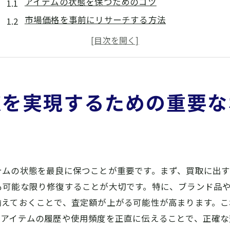
アイテムの状態を保つためのコツ
市場価格を事前にリサーチする方法
付属品や証明書を揃える重要性
季節やタイミングを見極める
複数の業者に査定を依頼する利点
交渉術で査定額を上げる方法
取を実現するための重要な
買取大吉大和八木店が教える御所市の査定のコツ
初回訪問時の準備事項
査定プロセスの流れとポイント
査定士とのコミュニケーション術
テムの状態を最良に保つことが重要です。まず、買取に出
査定結果の見方と活用方法
も可能な限り修復することが大切です。特に、ブランド品
査定における注意点とトラブル回避法
揃えておくことで、査定額が上がる可能性が高まります。こ
他店舗との比較査定の利点
、アイテムの履歴や使用頻度を正直に伝えることで、正確な