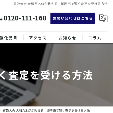
買取大吉 大和八木店が教える！御所市で賢く査定を受ける方法
0120-111-168
お問い合わせはこちら
強化品目
アクセス
お知らせ
コラム
グ
漫画特集
ンド品
賢く査定を受ける方法
属
買取大吉 大和八木店が教える！御所市で賢く査定を受ける方法