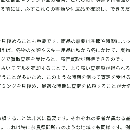
買取業者との適切なやり取りの仕方
ける前には、必ずこれらの書類や付属品を確認し、できる
信頼できる御所市の買取業者を選ぶための秘訣
業者の口コミや評価を調べる方法
実際に訪問して感じる信頼感
を見極めることも重要です。商品の需要は季節や時期によ
業者の歴史と実績を確認する
例えば、冬物の衣類やスキー用品は秋から冬にかけて、夏
査定士の資格や経験をチェック
ングで買取査定を受けると、高価買取が期待できるのです
無料査定の利用方法と注意点
に古いモデルを売却することで、より高い査定額が得られ
トラブルを避けるための事前確認事項
行うことが多いため、このような時期を狙って査定を受け
イミングを見極め、最適な時期に査定を依頼することが大
御所市での査定前に知っておくべき買取の基本知識
買取市場の基本を理解する
査定基準とそのポイント
状態評価の重要性と仕方
依頼することは非常に重要です。それぞれの業者が異なる
買取価格に影響する要素
す。これは特に奈良県御所市のような地域でも同様です。