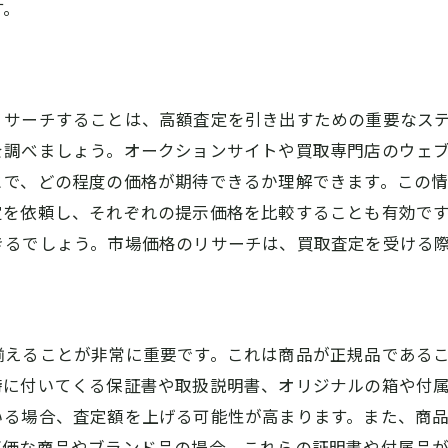
す。
奈良県御所市で失敗しない買取査定の受け方
信頼できる買取業者の見極め方
高価買取を狙うためのタイミング
査定前に行うべき準備とは
リサーチすることは、高額査定を引き出すための重要なス
を調べましょう。オークションサイトや買取専門店のウェ
査定後の対応と交渉術
とで、どの程度の価格が期待できるか理解できます。この
買取契約書の確認ポイント
定を依頼し、それぞれの提示価格を比較することも有効で
口コミや評判を確認する方法
きるでしょう。市場価格のリサーチは、買取査定を受ける
御所市で賢く買取査定を受けるための準備と注意点
アイテムのクリーニングと保管方法
必要書類の準備とその重要性
揃えることが非常に重要です。これは商品が正規品である
査定前の簡単なメンテナンス方法
時に付いてくる保証書や取扱説明書、オリジナルの箱や付
査定時に気を付けるべきこと
いる場合、査定額を上げる可能性が高まります。また、商
査定結果が納得いかない場合の対処法
高価な商品やブランド品の場合、これらの証明書や付属品