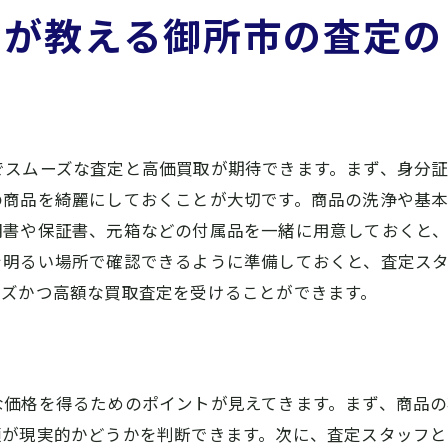
店が教える御所市の査定の
査定後のフォローアップ方法
トラブルを避けるための予防策
成功事例と失敗事例から学ぶ
でスムーズな査定と高価買取が期待できます。まず、身分
の商品を綺麗にしておくことが大切です。商品の洗浄や基
明書や保証書、元箱などの付属品を一緒に用意しておくと
を明るい場所で確認できるように準備しておくと、査定ス
ーズかつ高額な買取査定を受けることができます。
な価格を得るためのポイントが見えてきます。まず、商品
額が現実的かどうかを判断できます。次に、査定スタッフと