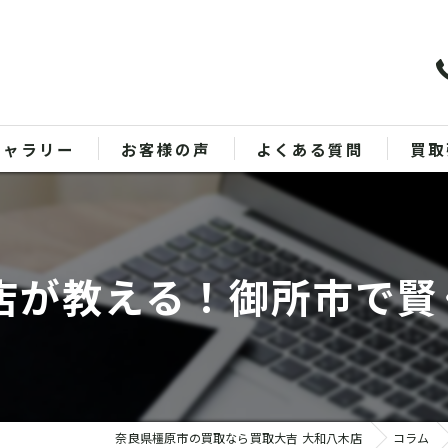
ギャラリー
お客様の声
よくある質問
買取
バッ
ブラ
店が教える！御所市で
貴金
時計
金
奈良県橿原市の買取なら買取大吉 大和八木店
コラム