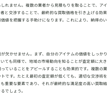
もしれません。複数の業者から見積もりを取ることで、ア
買取の流れと手続きの基本
業者と交渉することで、最終的な買取価格を引き上げる効
査定後の対応と取引の進め方
場価値を把握する手助けになります。これにより、納得の
買取大吉が解説する御所市で高価買取を受ける方法
アイテムの価値を最大限に引き出す方法
高価買取を狙うためのタイミング選び
交渉術を駆使して査定額をアップさせるコツ
術が欠かせません。まず、自分のアイテムの価値をしっか
買取依頼時の注意点と成功例
おいても同様で、地域の市場動向を知ることが査定額に大き
高価買取が期待できるアイテムの特徴
揃っていることをアピールすることも効果的です。複数の
成功事例から学ぶ高価買取のポイント
ントです。たとえ最初の査定額が低くても、適切な交渉術
御所市での買取査定で損をしないためのチェックポイン
とも重要な要素であり、それが最終的な満足度の高い買取
事前準備で査定額を上げる方法
きるでしょう。
査定時に確認すべき重要事項
契約書の内容をしっかり確認する