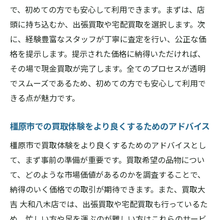
で、初めての方でも安心して利用できます。まずは、店
橿原市での口コミと評判
頭に持ち込むか、出張買取や宅配買取を選択します。次
買取大吉大和八木店の信頼性の秘密
に、経験豊富なスタッフが丁寧に査定を行い、公正な価
奈良県橿原市で信頼される理由
格を提示します。提示された価格に納得いただければ、
利用者のニーズに応じた柔軟な買取サービスの
その場で現金買取が完了します。全てのプロセスが透明
提供
でスムーズであるため、初めての方でも安心して利用で
多様な買取方法の提供
きる点が魅力です。
お客様のニーズに合わせた柔軟な対応
橿原市での買取体験をより良くするためのアドバイス
個別対応の強み
橿原市で買取体験をより良くするためのアドバイスとし
奈良県橿原市での買取サービスの充実
て、まず事前の準備が重要です。買取希望の品物につい
買取方法の選択肢とその特徴
て、どのような市場価値があるのかを調査することで、
お客様満足度を高めるための取り組み
納得のいく価格での取引が期待できます。また、買取大
公正な価格を提供する買取大吉大和八木店の秘
吉 大和八木店では、出張買取や宅配買取も行っているた
密
め、忙しい方や足を運ぶのが難しい方はこれらのサービ