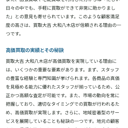
専門スタッフによる丁寧な対応
日々の中でも、手軽に買取ができて非常に助かりまし
買取大吉大和八木店の柔軟な買取方法
た」との意見も寄せられています。このような顧客満足
奈良県橿原市における信頼性の高いサービ
度の高さは、買取大吉 大和八木店が信頼される理由の一
ス
つです。
お客様満足度の高い買取体験を提供
専門スタッフによる丁寧な査定で安心の買取体
高価買取の実績とその秘訣
験
買取大吉 大和八木店が高価買取を実現している理由に
査定のプロフェッショナルによる価格評価
は、いくつかの重要な要素があります。まず、スタッフ
お客様とのコミュニケーションを大切に
の豊富な経験と専門知識が挙げられます。各商品の真価
透明性のある査定プロセス
を見極める能力に優れたスタッフが揃っているため、公
奈良県橿原市での安心の査定体験
正かつ高額な査定が可能です。また、市場の動向を常に
把握しており、適切なタイミングでの買取が行われるた
専門知識を活かした的確な査定
め、高価買取が実現します。さらに、地域密着型のサー
買取大吉大和八木店の査定スタッフの特徴
ビスを展開していることも秘訣の一つです。地元の顧客
忙しい方におすすめの出張買取と宅配買取サー