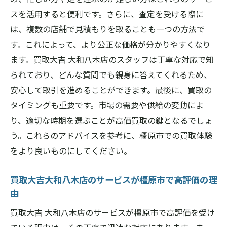
市場価格に基づく公正な査定
スを活用すると便利です。さらに、査定を受ける際に
透明性のある価格設定
は、複数の店舗で見積もりを取ることも一つの方法で
買取価格の根拠とその説明
す。これによって、より公正な価格が分かりやすくなり
ます。買取大吉 大和八木店のスタッフは丁寧な対応で知
高価買取の理由とその背景
られており、どんな質問でも親身に答えてくれるため、
橿原市での公正な価格提供の実績
安心して取引を進めることができます。最後に、買取の
買取大吉大和八木店の価格設定のポリシー
タイミングも重要です。市場の需要や供給の変動によ
奈良県橿原市での買取は買取大吉大和八木店に
り、適切な時期を選ぶことが高価買取の鍵となるでしょ
お任せ
う。これらのアドバイスを参考に、橿原市での買取体験
橿原市での安心の買取サービス
をより良いものにしてください。
買取大吉大和八木店を利用するメリット
買取大吉大和八木店のサービスが橿原市で高評価の理
地域特性を活かした買取サービス
由
お客様の期待を超える買取体験
買取大吉 大和八木店のサービスが橿原市で高評価を受け
橿原市での買取利用者の声