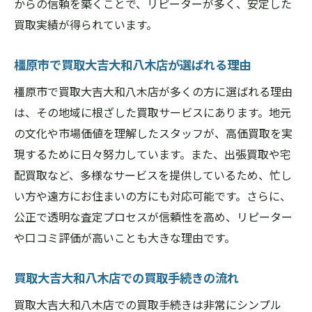
からの信頼を築くことで、リピーターが多く、安定した
ビス
買取実績が得られています。
出張買取のメリットと利用方法
宅配買取の特徴と手続き
橿原市で買取大吉大和八木店が選ばれる理由
忙しい方にぴったりの便利な買取サービス
橿原市で買取大吉大和八木店が多くの方に選ばれる理由
奈良県橿原市での出張買取体験談
は、その地域に根ざした買取サービスにあります。地元
宅配買取の流れと注意点
の文化や市場価値を理解したスタッフが、高価買取を実
買取大吉大和八木店の出張買取と宅配買取
現するために日々努力しています。また、出張買取や宅
の評判
配買取など、多様なサービスを提供しているため、忙し
い方や遠方にお住まいの方にも対応可能です。さらに、
橿原市で信頼性の高い買取大吉大和八木店のサ
公正で透明な査定プロセスが信頼性を高め、リピーター
ービス
や口コミ評価が高いことも大きな理由です。
信頼のある買取サービスの提供
地域に根ざした買取大吉大和八木店の取り
買取大吉大和八木店での買取手続きの流れ
組み
買取大吉大和八木店での買取手続きは非常にシンプル
お客様との信頼関係を築くための工夫