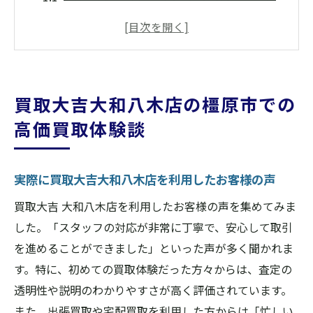
様の声
高価買取の実績とその秘訣
橿原市で買取大吉大和八木店が選ばれる理
由
買取大吉大和八木店の橿原市での
買取大吉大和八木店での買取手続きの流れ
高価買取体験談
橿原市での買取体験をより良くするための
アドバイス
買取大吉大和八木店のサービスが橿原市で
実際に買取大吉大和八木店を利用したお客様の声
高評価の理由
買取大吉 大和八木店を利用したお客様の声を集めてみま
奈良県橿原市で選ばれる買取大吉大和八木店の
した。「スタッフの対応が非常に丁寧で、安心して取引
魅力
を進めることができました」といった声が多く聞かれま
地域密着型の買取サービス
す。特に、初めての買取体験だった方々からは、査定の
豊富な買取実績
透明性や説明のわかりやすさが高く評価されています。
また、出張買取や宅配買取を利用した方からは「忙しい