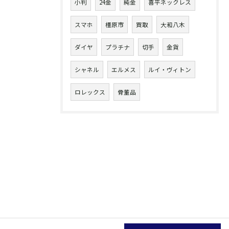
小判
24金
純金
喜平ネックレス
スマホ
橿原市
買取
大和八木
ダイヤ
プラチナ
切手
金貨
シャネル
エルメス
ルイ・ヴィトン
ロレックス
骨董品