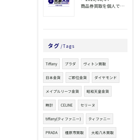
商品券買取を個人で利用する際の奈良県橿原市で知っておきたい高換金ポイント
タグ
Tags
Tiffany
プラダ
ヴィトン買取
日本金貨
ご即位金貨
ダイヤモンド
メイプルリーフ金貨
昭和天皇金貨
時計
CELINE
セリーヌ
tiffany(ティファニー)
ティファニー
PRADA
橿原市買取
大和八木買取