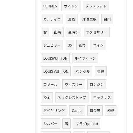
HERMÈS
ヴィトン
ブレスレット
カルティエ
漫画
洋酒買取
白州
響
山崎
金時計
アクセサリー
ジュビリー
36
紙幣
コイン
LOUISVUITTON
ルイヴィトン
LOUIS VUITTON
バングル
指輪
ゴヤール
ウィスキー
ロンジン
換金
ネックレストップ
ネックレス
ダイヤリング
Cartier
貴金属
純銀
シルバー
銀
プラダ(prada)