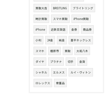
買取大吉
BREITLING
ブライトリング
時計買取
スマホ買取
iPhone買取
iPhone
近鉄百貨店
金券
商品券
小判
24金
純金
喜平ネックレス
スマホ
橿原市
買取
大和八木
ダイヤ
プラチナ
切手
金貨
シャネル
エルメス
ルイ・ヴィトン
ロレックス
骨董品