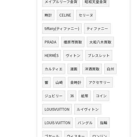
メイプルリーフ金貨
昭和天皇金貨
時計
CELINE
セリーヌ
tiffany(ティファニー)
ティファニー
PRADA
橿原市買取
大和八木買取
HERMÈS
ヴィトン
ブレスレット
カルティエ
漫画
洋酒買取
白州
響
山崎
金時計
アクセサリー
ジュビリー
36
紙幣
コイン
LOUISVUITTON
ルイヴィトン
LOUIS VUITTON
バングル
指輪
ゴヤール
ウィスキー
ロンジン