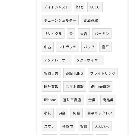
デイトジャスト
bag
GUCCI
チェーンショルダー
お酒買取
リサイクル
金
大吉
バーキン
中古
マトラッセ
バッグ
喜平
アクアレーサー
タグ・ホイヤー
買取大吉
BREITLING
ブライトリング
時計買取
スマホ買取
iPhone買取
iPhone
近鉄百貨店
金券
商品券
小判
24金
純金
喜平ネックレス
スマホ
橿原市
買取
大和八木