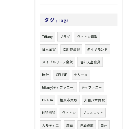
タグ
Tags
Tiffany
プラダ
ヴィトン買取
日本金貨
ご即位金貨
ダイヤモンド
メイプルリーフ金貨
昭和天皇金貨
時計
CELINE
セリーヌ
tiffany(ティファニー)
ティファニー
PRADA
橿原市買取
大和八木買取
HERMÈS
ヴィトン
ブレスレット
カルティエ
漫画
洋酒買取
白州