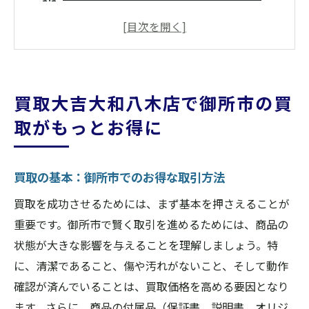
買取大吉大和八木店の特典を活用する方法
御所市の買取市場と価格動向の理解
買取大吉大和八木店のサービスが選ばれる
理由
買取大吉大和八木店で御所市の買
御所市での買取に適した時期とタイミング
取がもっとお得に
買取大吉大和八木店での査定プロセスを知
ろう
買取の基本：御所市でのお得な取引方法
御所市で買取を最大限に活用するための秘訣
買取大吉大和八木店の無料査定を利用する
買取を成功させるためには、まず基本を押さえることが
メリット
重要です。御所市で賢く取引を進めるためには、商品の
御所市で買取を依頼する前に準備すべきこ
状態が大きな影響を与えることを理解しましょう。特
と
に、清潔であること、傷や汚れがないこと、そして動作
確認が済んでいることは、買取価格を高める要因となり
買取大吉大和八木店の出張買取サービスの
ます。さらに、商品の付属品（保証書、説明書、オリジ