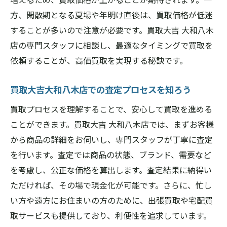
方、閑散期となる夏場や年明け直後は、買取価格が低迷
御所市での買取の際に役立つ書類とその準
することが多いので注意が必要です。買取大吉 大和八木
備
店の専門スタッフに相談し、最適なタイミングで買取を
買取大吉大和八木店の出張買取で時間を節
依頼することが、高価買取を実現する秘訣です。
約
御所市での買取時に避けるべきトラブルと
買取大吉大和八木店での査定プロセスを知ろう
その対策
買取プロセスを理解することで、安心して買取を進める
御所市で買取を考えるなら買取大吉大和八木店
ことができます。買取大吉 大和八木店では、まずお客様
で最高の体験を
から商品の詳細をお伺いし、専門スタッフが丁寧に査定
買取大吉大和八木店の利用者の声を紹介
を行います。査定では商品の状態、ブランド、需要など
御所市での買取における満足度を高める秘
を考慮し、公正な価格を算出します。査定結果に納得い
訣
ただければ、その場で現金化が可能です。さらに、忙し
買取大吉大和八木店の店舗訪問レポート
い方や遠方にお住まいの方のために、出張買取や宅配買
御所市で買取を成功させるための実践ガイ
取サービスも提供しており、利便性を追求しています。