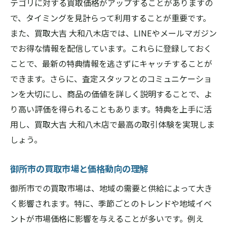
テゴリに対する買取価格がアップすることがありますの
御所市での買取体験を買取大吉大和八木店でア
で、タイミングを見計らって利用することが重要です。
ップグレード
また、買取大吉 大和八木店では、LINEやメールマガジン
買取大吉大和八木店の最新サービス紹介
でお得な情報を配信しています。これらに登録しておく
御所市での買取の流れとその魅力
ことで、最新の特典情報を逃さずにキャッチすることが
買取大吉大和八木店の実績と評価を知ろう
できます。さらに、査定スタッフとのコミュニケーショ
御所市の買取体験を向上させるためのヒン
ンを大切にし、商品の価値を詳しく説明することで、よ
ト
り高い評価を得られることもあります。特典を上手に活
用し、買取大吉 大和八木店で最高の取引体験を実現しま
買取大吉大和八木店のアフターサービスの
しょう。
充実ぶり
御所市での買取に関する最新情報とニュー
御所市の買取市場と価格動向の理解
ス
御所市での買取市場は、地域の需要と供給によって大き
買取大吉大和八木店が提案する御所市での高価
く影響されます。特に、季節ごとのトレンドや地域イベ
買取のコツ
ントが市場価格に影響を与えることが多いです。例え
買取大吉大和八木店の専門スタッフが教え