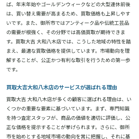
ば、年末年始やゴールデンウィークなどの大型連休前後
る高価買取術
は、買い替え需要が高まるため、買取価格も上昇しやす
御所市での買取時に注意すべきポイント
いです。また、御所市ではアンティーク品や伝統工芸品
買取大吉大和八木店の高価買取の実例
の需要が根強く、その分野では高価買取が期待できま
御所市での買取価格を左右する要因
す。買取大吉 大和八木店では、こうした地域の特性を踏
買取大吉大和八木店の査定基準とその透明
まえ、最適な買取価格を提供しています。市場動向を理
性
解することが、公正かつ有利な取引を行うための第一歩
御所市での高価買取を実現するためのチェ
です。
ックリスト
買取大吉大和八木店のサービスが選ばれる理由
御所市の買取を最大化するための買取大吉大和
八木店のガイド
買取大吉 大和八木店が多くの顧客に選ばれる理由は、い
買取大吉大和八木店のガイドラインに従っ
くつかの重要な要素に基づいています。まず、専門知識
て賢く売る
を持つ査定スタッフが、商品の価値を適切に評価し、公
正な価格を提示することが挙げられます。さらに、御所
御所市で買取依頼をする際のステップバイ
市を始めとする地域市場の動向を常に把握し、それに基
ステップ