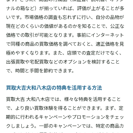
活用
ナルの箱など）が揃っていれば、評価が上がることが多
御所市の買取店を比較する際のポイント
いです。市場価格の調査も忘れずに行い、自分の品物が
ユーザーの声から学ぶ成功体験
現在どのくらいの価値があるのかを知ることで、公正な
御所市での買取における交渉術
価格での取引が可能となります。事前にインターネット
買取大吉大和八木店が教える御所市での賢い買
で同種の商品の買取価格を調べておくと、適正価格を見
取方法
極めやすくなります。また、店頭での査定だけでなく、
御所市で高価買取を実現するためのコツ
出張買取や宅配買取などのオプションを検討すること
買取大吉大和八木店のおすすめアイテムと
で、時間と手間を節約できます。
その価値
買取大吉大和八木店の特典を活用する方法
御所市での買取におけるトレンドアイテム
買取大吉大和八木店のプロフェッショナル
買取大吉 大和八木店では、様々な特典を活用すること
な査定方法
で、より良い買取体験を得ることができます。まず、定
期的に行われるキャンペーンやプロモーションをチェッ
御所市での買取に適した商品カテゴリー
クしましょう。一部のキャンペーンでは、特定の商品カ
買取大吉大和八木店の顧客満足度の秘密