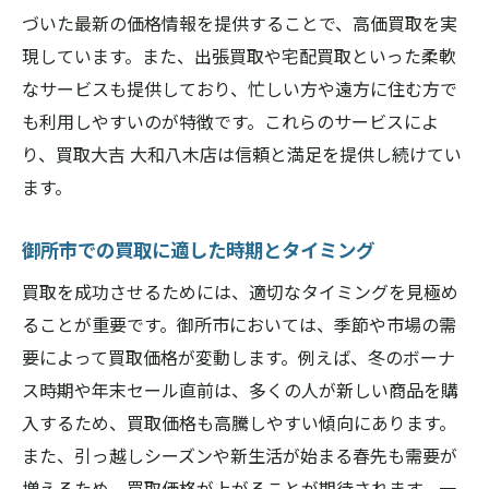
づいた最新の価格情報を提供することで、高価買取を実
買取大吉大和八木店のサポート体制を活用
現しています。また、出張買取や宅配買取といった柔軟
しよう
なサービスも提供しており、忙しい方や遠方に住む方で
御所市での買取の疑問を解決するQ&A
も利用しやすいのが特徴です。これらのサービスによ
買取大吉大和八木店のリピーターが語るお
り、買取大吉 大和八木店は信頼と満足を提供し続けてい
すすめポイント
ます。
御所市での買取に関する一般的な誤解
買取大吉大和八木店で御所市の買取をもっとス
御所市での買取に適した時期とタイミング
ムーズに
買取を成功させるためには、適切なタイミングを見極め
買取大吉大和八木店の効率的な査定プロセ
ることが重要です。御所市においては、季節や市場の需
ス
要によって買取価格が変動します。例えば、冬のボーナ
御所市での買取をスムーズにするための準
ス時期や年末セール直前は、多くの人が新しい商品を購
備
入するため、買取価格も高騰しやすい傾向にあります。
買取大吉大和八木店のオンライン予約シス
また、引っ越しシーズンや新生活が始まる春先も需要が
テムの利用方法
増えるため、買取価格が上がることが期待されます。一