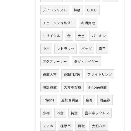
デイトジャスト
bag
GUCCI
チェーンショルダー
お酒買取
リサイクル
金
大吉
バーキン
中古
マトラッセ
バッグ
喜平
アクアレーサー
タグ・ホイヤー
買取大吉
BREITLING
ブライトリング
時計買取
スマホ買取
iPhone買取
iPhone
近鉄百貨店
金券
商品券
小判
24金
純金
喜平ネックレス
スマホ
橿原市
買取
大和八木