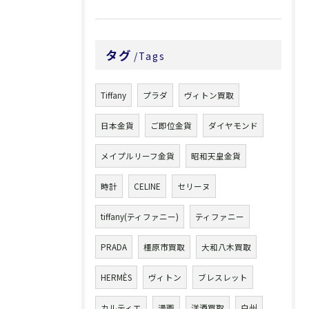
タグ
Tags
Tiffany
プラダ
ヴィトン買取
日本金貨
ご即位金貨
ダイヤモンド
メイプルリーフ金貨
昭和天皇金貨
時計
CELINE
セリーヌ
tiffany(ティファニー)
ティファニー
PRADA
橿原市買取
大和八木買取
HERMÈS
ヴィトン
ブレスレット
カルティエ
漫画
洋酒買取
白州