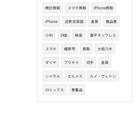
時計買取
スマホ買取
iPhone買取
iPhone
近鉄百貨店
金券
商品券
小判
24金
純金
喜平ネックレス
スマホ
橿原市
買取
大和八木
ダイヤ
プラチナ
切手
金貨
シャネル
エルメス
ルイ・ヴィトン
ロレックス
骨董品