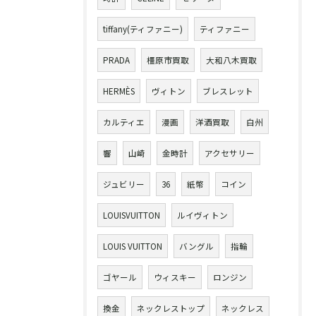
tiffany(ティファニー)
ティファニー
PRADA
橿原市買取
大和八木買取
HERMÈS
ヴィトン
ブレスレット
カルティエ
漫画
洋酒買取
白州
響
山崎
金時計
アクセサリー
ジュビリー
36
紙幣
コイン
LOUISVUITTON
ルイヴィトン
LOUIS VUITTON
バングル
指輪
ゴヤール
ウィスキー
ロンジン
換金
ネックレストップ
ネックレス