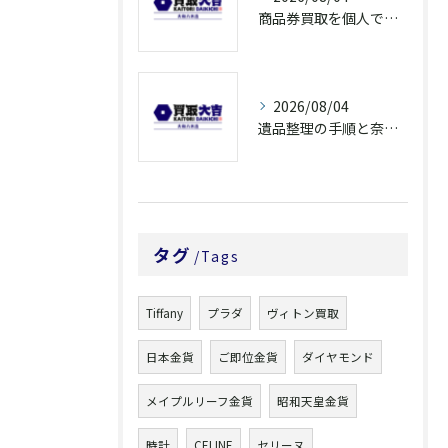
商品券買取を個人で利用する際の奈良県橿原市で知っておきたい高換金ポイント
2026/08/04
遺品整理の手順と奈良県橿原市で無駄なく片付ける方法とごみ処分ポイント
タグ
Tags
Tiffany
プラダ
ヴィトン買取
日本金貨
ご即位金貨
ダイヤモンド
メイプルリーフ金貨
昭和天皇金貨
時計
CELINE
セリーヌ