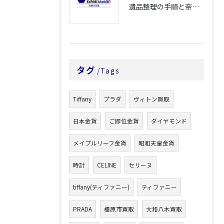
遺品整理の手順と奈良県橿原市で無駄なく片付ける方法とごみ処分ポイント
タグ
Tags
Tiffany
プラダ
ヴィトン買取
日本金貨
ご即位金貨
ダイヤモンド
メイプルリーフ金貨
昭和天皇金貨
時計
CELINE
セリーヌ
tiffany(ティファニー)
ティファニー
PRADA
橿原市買取
大和八木買取