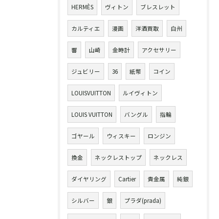
HERMÈS
ヴィトン
ブレスレット
カルティエ
漫画
洋酒買取
白州
響
山崎
金時計
アクセサリー
ジュビリー
36
紙幣
コイン
LOUISVUITTON
ルイヴィトン
LOUIS VUITTON
バングル
指輪
ゴヤール
ウィスキー
ロンジン
換金
ネックレストップ
ネックレス
ダイヤリング
Cartier
貴金属
純銀
シルバー
銀
プラダ(prada)