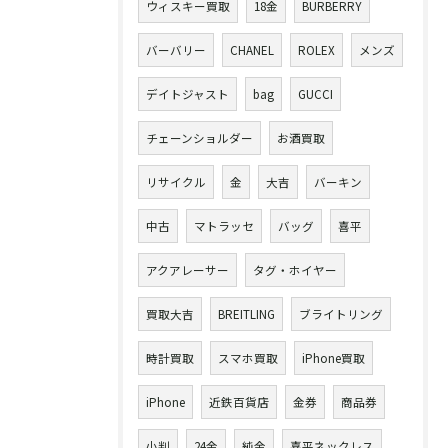
ウィスキー買取
18金
BURBERRY
バーバリー
CHANEL
ROLEX
メンズ
デイトジャスト
bag
GUCCI
チェーンショルダー
お酒買取
リサイクル
金
大吉
バーキン
中古
マトラッセ
バッグ
喜平
アクアレーサー
タグ・ホイヤー
買取大吉
BREITLING
ブライトリング
時計買取
スマホ買取
iPhone買取
iPhone
近鉄百貨店
金券
商品券
小判
24金
純金
喜平ネックレス