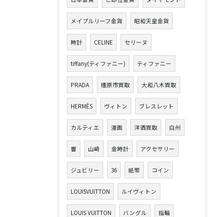
メイプルリーフ金貨
昭和天皇金貨
時計
CELINE
セリーヌ
tiffany(ティファニー)
ティファニー
PRADA
橿原市買取
大和八木買取
HERMÈS
ヴィトン
ブレスレット
カルティエ
漫画
洋酒買取
白州
響
山崎
金時計
アクセサリー
ジュビリー
36
紙幣
コイン
LOUISVUITTON
ルイヴィトン
LOUIS VUITTON
バングル
指輪