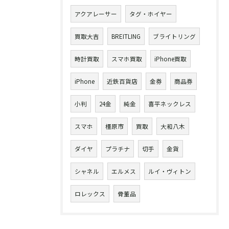
アクアレーサー
タグ・ホイヤー
買取大吉
BREITLING
ブライトリング
時計買取
スマホ買取
iPhone買取
iPhone
近鉄百貨店
金券
商品券
小判
24金
純金
喜平ネックレス
スマホ
橿原市
買取
大和八木
ダイヤ
プラチナ
切手
金貨
シャネル
エルメス
ルイ・ヴィトン
ロレックス
骨董品