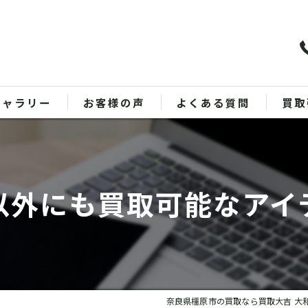
ギャラリー
お客様の声
よくある質問
買取
バッ
ブラ
以外にも買取可能なアイ
貴金
時計
金
奈良県橿原市の買取なら買取大吉 大