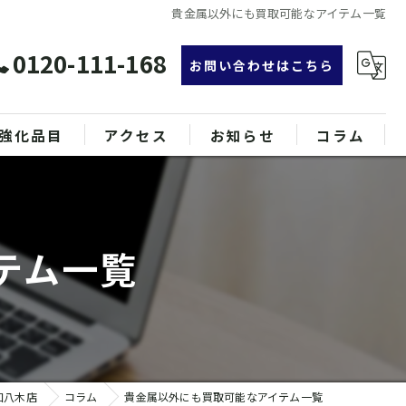
貴金属以外にも買取可能なアイテム一覧
0120-111-168
お問い合わせはこちら
強化品目
アクセス
お知らせ
コラム
グ
漫画特集
ンド品
テム一覧
属
和八木店
コラム
貴金属以外にも買取可能なアイテム一覧