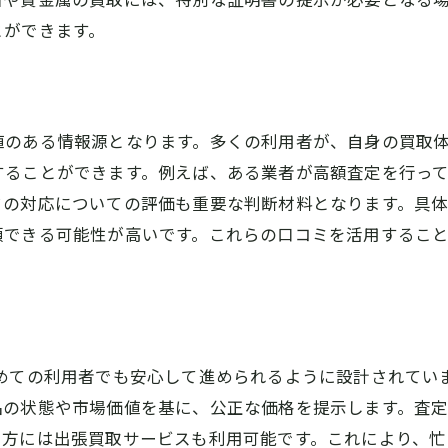
買取後のフォローアップ
とができます。
橿原市での買取を成功させるための専門家のアドバイ
買取の流れを理解する
高額査定を引き出すためのポイント
値のある情報源となります。多くの利用者が、自身の買取
プロに任せるメリットとデメリット
することができます。例えば、ある業者が高額査定を行っ
買取対象アイテムの価値を最大化する方法
フの対応についての評価も重要な判断材料となります。具
査定時の心構えとマナー
頼できる可能性が高いです。これらの口コミを活用するこ
トラブルを防ぐための注意点
橿原市で買取査定を受ける際の注意点と準備
突然の価格変動に対応する
査定前に確認すべきアイテムの状態
初めての利用者でも安心して進められるように設計されてい
買取業者との契約内容の確認
品の状態や市場価値を基に、公正な価格を提示します。査
査定結果に納得できない場合の対応策
る方には出張買取サービスも利用可能です。これにより、