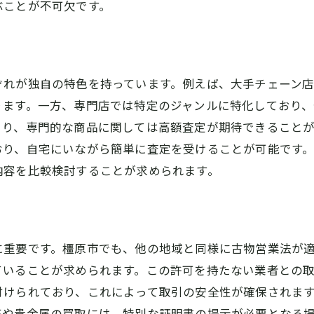
ぶことが不可欠です。
橿原市で買取査定を受ける前に確認しておくべきこと
査定前に行うべき準備リスト
買取業者の信頼性を確認する方法
過去の査定価格を参考にするポイント
ぞれが独自の特色を持っています。例えば、大手チェーン
ります。一方、専門店では特定のジャンルに特化しており、
買取対象アイテムの再評価
より、専門的な商品に関しては高額査定が期待できること
書類の準備と確認ポイント
おり、自宅にいながら簡単に査定を受けることが可能です
査定時に質問すべきことリスト
内容を比較検討することが求められます。
買取査定で高評価を得るための橿原市のおすすめコツ
専門家のアドバイスを活用する
買取業者との良好なコミュニケーション
に重要です。橿原市でも、他の地域と同様に古物営業法が
査定当日に注意すべきポイント
ていることが求められます。この許可を持たない業者との
事前調査と比較検討の重要性
付けられており、これによって取引の安全性が確保されま
口コミとレビューを活用する方法
石や貴金属の買取には、特別な証明書の提示が必要となる