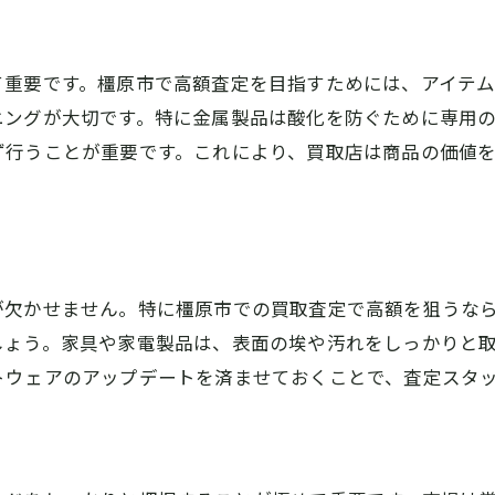
アイテムの価値を引き出すプレゼンテーション
査定額を比較検討する方法
て重要です。橿原市で高額査定を目指すためには、アイテ
適切なタイミングでの買取申請
ニングが大切です。特に金属製品は酸化を防ぐために専用
ず行うことが重要です。これにより、買取店は商品の価値
が欠かせません。特に橿原市での買取査定で高額を狙うな
しょう。家具や家電製品は、表面の埃や汚れをしっかりと
トウェアのアップデートを済ませておくことで、査定スタ