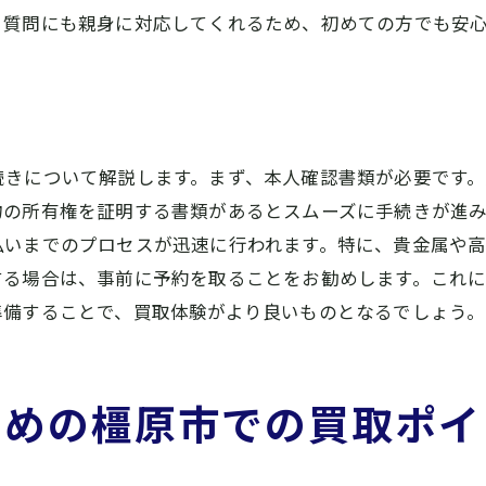
質問にも親身に対応してくれるため、初めての方でも安心
買取のキャンセルポリシーを理解する
信頼できる買取業者を選ぶ方法
橿原市で買取を利用する際に失敗しないための方法
よくある失敗事例とその対策
続きについて解説します。まず、本人確認書類が必要です
買取業者の選び方で失敗しないために
の所有権を証明する書類があるとスムーズに手続きが進み
適正価格での買取を実現する秘訣
払いまでのプロセスが迅速に行われます。特に、貴金属や
査定時の注意点とチェック項目
する場合は、事前に予約を取ることをお勧めします。これに
買取後のフォローアップの重要性
準備することで、買取体験がより良いものとなるでしょう。
顧客サポートを活用する方法
橿原市での買取査定を最大限に活用するための秘訣
ための橿原市での買取ポイ
事前調査と情報収集のコツ
買取市場の動向をチェックする
複数の業者で査定を受けるメリット