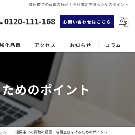
橿原市での買取の極意！高額査定を得るためのポイント
0120-111-168
お問い合わせはこちら
強化品目
アクセス
お知らせ
コラム
グ
漫画特集
ンド品
るためのポイント
属
ラム
橿原市での買取の極意！高額査定を得るためのポイント