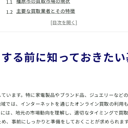
橿原市の買取市場の現状
主要な買取業者とその特徴
買取に関する法規制と注意点
買取利用者の口コミから学ぶポイント
買取大吉 大和八木店の買取プロセス
橿原市での買取に必要な書類と手続き
用する前に知っておきたい
高額査定を目指すための橿原市での買取ポイント
アイテムの状態を最良に保つ方法
買取前に行うべき掃除とメンテナンス
市場のトレンドを把握する重要性
しています。特に家電製品やブランド品、ジュエリーなど
査定アップに役立つ付属品の管理
地域では、インターネットを通じたオンライン買取の利用
適切なタイミングでの買取申請
めには、地元の市場動向を理解し、適切なタイミングで買
買取業者との交渉術
ため、事前にしっかりと準備をしておくことが求められま