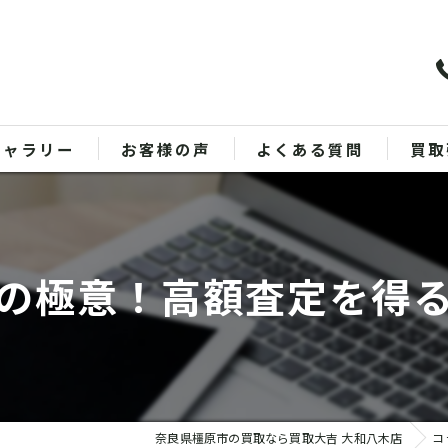
ギャラリー
お客様の声
よくある質問
買取
バッ
ブラ
の極意！高額査定を得
貴金
時計
金
奈良県橿原市の買取なら買取大吉 大和八木店
コ