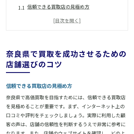
信頼できる買取店の見極め方
店舗の立地とアクセスの重要性
査定員の経験と知識をチェック
事前に口コミをリサーチする方法
店舗の買取実績を確認しよう
奈良県で買取を成功させるための
顧客サービスの質を評価するポイント
店舗選びのコツ
信頼できる買取店舗を奈良県で見つける方法
オンラインとオフラインの店舗比較
信頼できる買取店の見極め方
地域の口コミサイトを活用しよう
奈良県で高価買取を目指すためには、信頼できる買取店
買取店舗の認証やライセンスを確認
を見極めることが重要です。まず、インターネット上の
友人や家族のおすすめを参考に
口コミや評判をチェックしましょう。実際に利用した顧
店舗の専門分野に注目する
客の声は、店舗の信頼性を判断するうえで非常に参考に
相談しやすい雰囲気の店を選ぶ
なります。また、店舗のウェブサイトを確認し、どのよ