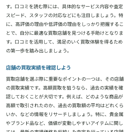
評価を信頼する理由
す。口コミを読む際には、具体的なサービス内容や査定
スピード、スタッフの対応などにも注目しましょう。特
奈良県内の高評価店舗リスト
に、高評価の理由や低評価の理由をしっかり把握するこ
口コミから分かる店舗の強み
とで、自分に最適な買取店舗を見つける手助けとなりま
評価の高いポイントを見極める
す。口コミを活用して、満足のいく買取体験を得るため
口コミを参考にした成功事例
の第一歩を踏み出しましょう。
店舗の買取実績を確認しよう
買取店舗を選ぶ際に重要なポイントの一つは、その店舗
の買取実績です。高額買取を狙うなら、過去の実績を確
認しておくことが大切です。例えば、どのような商品が
高額で取引されたのか、過去の買取額の平均はどれくら
いか、などの情報をリサーチしましょう。特に、貴金属
やブランド品など、価値が変動しやすいアイテムに関し
ては、最新の市場価格を反映した査定を行っている店舗