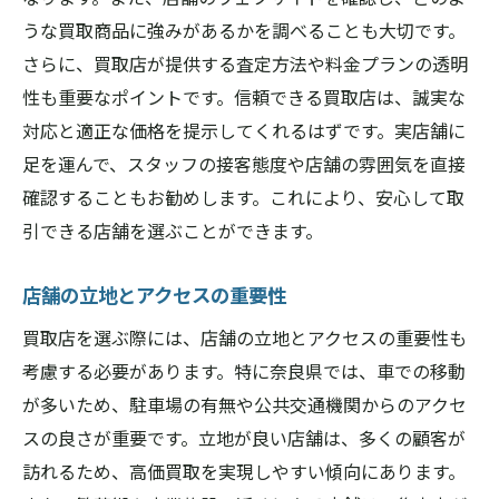
口コミ評価が高い奈良県の買取店舗を探す
うな買取商品に強みがあるかを調べることも大切です。
口コミ評価が信頼のバロメーター
さらに、買取店が提供する査定方法や料金プランの透明
評価サイトの使い方と注意点
性も重要なポイントです。信頼できる買取店は、誠実な
対応と適正な価格を提示してくれるはずです。実店舗に
レビュー内容の信憑性を判断する
足を運んで、スタッフの接客態度や店舗の雰囲気を直接
高評価の買取店の共通点とは
確認することもお勧めします。これにより、安心して取
口コミから見える店舗の強み
引できる店舗を選ぶことができます。
評価が高い店舗の事例紹介
奈良県で高額買取を狙うための重要ポイント
店舗の立地とアクセスの重要性
需要の高いアイテムを知る
買取店を選ぶ際には、店舗の立地とアクセスの重要性も
買取時期のタイミングを見極める
考慮する必要があります。特に奈良県では、車での移動
アイテムの状態を最適に保つコツ
が多いため、駐車場の有無や公共交通機関からのアクセ
事前査定を活用する方法
スの良さが重要です。立地が良い店舗は、多くの顧客が
訪れるため、高価買取を実現しやすい傾向にあります。
交渉テクニックを身につけよう