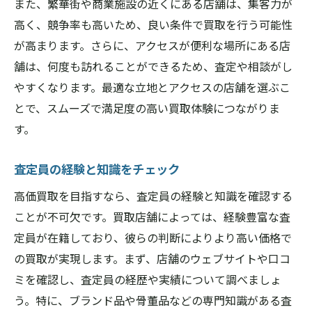
また、繁華街や商業施設の近くにある店舗は、集客力が
専門店を利用するメリット
高く、競争率も高いため、良い条件で買取を行う可能性
地域特有の市場動向を理解する買取店舗の選び
が高まります。さらに、アクセスが便利な場所にある店
方
舗は、何度も訪れることができるため、査定や相談がし
奈良県の市場動向を把握する
やすくなります。最適な立地とアクセスの店舗を選ぶこ
地域に密着した店舗の強み
とで、スムーズで満足度の高い買取体験につながりま
市場の変動に対応する店舗を選ぶ
す。
地域イベントやフェアの利用
査定員の経験と知識をチェック
奈良県の特産品に詳しい店舗
市場価格の情報源を見つける
高価買取を目指すなら、査定員の経験と知識を確認する
ことが不可欠です。買取店舗によっては、経験豊富な査
高価買取を目指すなら奈良県の実績ある店舗を
定員が在籍しており、彼らの判断によりより高い価格で
チェック
の買取が実現します。まず、店舗のウェブサイトや口コ
実績が信頼の証となる理由
ミを確認し、査定員の経歴や実績について調べましょ
長年の経験が買取価格に与える影響
う。特に、ブランド品や骨董品などの専門知識がある査
実績ある店舗の査定基準