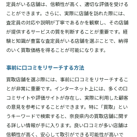
定員がいる店舗は、信頼性が高く、適切な評価を受ける
過去の買取事例を調べる方法
ことができます。さらに、実際に店舗を訪れた際には、
実績店舗の顧客対応の特徴
査定員の対応や説明が丁寧であるかを観察し、その店舗
実績と信頼性のバランスを考える
が提供するサービスの質を判断することが重要です。経
奈良県で満足のいく買取を実現するためのステ
験と知識が豊富な査定員がいる店舗を選ぶことで、納得
ップ
のいく買取価格を得ることが可能になります。
買取プロセスを理解しよう
事前に口コミをリサーチする方法
事前準備が成功の鍵
買取店舗を選ぶ際には、事前に口コミをリサーチするこ
査定結果を比較する方法
とが非常に重要です。インターネット上には、多くの口
契約内容を確認するポイント
コミサイトや評価サイトが存在し、実際に利用した顧客
アフターサービスをチェック
の意見を参考にすることができます。特に「買取」とい
満足度の高い買取を実現するために
うキーワードで検索すると、奈良県内の買取店舗に関す
買取店舗選びの決め手は奈良県の口コミ評価
る詳しい情報が手に入ります。良い口コミが多い店舗は
口コミ評価の収集方法
信頼性が高く、安心して取引ができる可能性が高いで