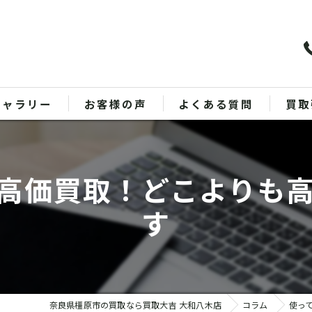
ギャラリー
お客様の声
よくある質問
買取
バッ
高価買取！どこよりも
ブラ
す
貴金
時計
金
奈良県橿原市の買取なら買取大吉 大和八木店
コラム
使っ