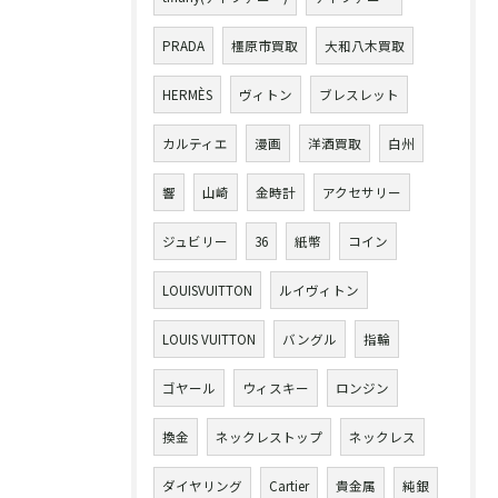
PRADA
橿原市買取
大和八木買取
HERMÈS
ヴィトン
ブレスレット
カルティエ
漫画
洋酒買取
白州
響
山崎
金時計
アクセサリー
ジュビリー
36
紙幣
コイン
LOUISVUITTON
ルイヴィトン
LOUIS VUITTON
バングル
指輪
ゴヤール
ウィスキー
ロンジン
換金
ネックレストップ
ネックレス
ダイヤリング
Cartier
貴金属
純銀