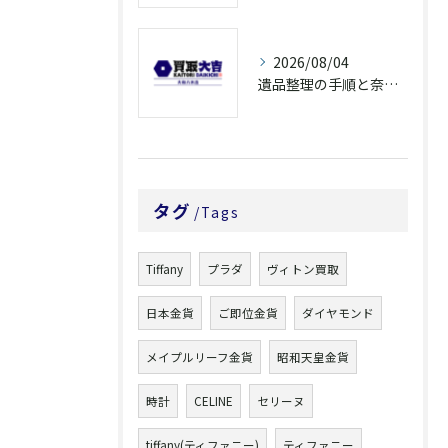
2026/08/04
遺品整理の手順と奈良県橿原市で無駄なく片付ける方法とごみ処分ポイント
タグ
Tags
Tiffany
プラダ
ヴィトン買取
日本金貨
ご即位金貨
ダイヤモンド
メイプルリーフ金貨
昭和天皇金貨
時計
CELINE
セリーヌ
tiffany(ティファニー)
ティファニー