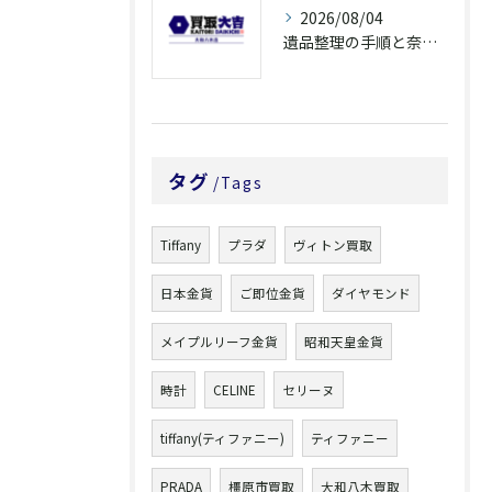
2026/08/04
遺品整理の手順と奈良県橿原市で無駄なく片付ける方法とごみ処分ポイント
タグ
Tags
Tiffany
プラダ
ヴィトン買取
日本金貨
ご即位金貨
ダイヤモンド
メイプルリーフ金貨
昭和天皇金貨
時計
CELINE
セリーヌ
tiffany(ティファニー)
ティファニー
PRADA
橿原市買取
大和八木買取