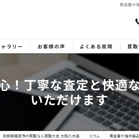
貴金属や
ギャラリー
お客様の声
よくある質問
買取
バッ
心！丁寧な査定と快適
ブラ
いただけます
貴金
時計
金
奈良県橿原市の買取なら買取大吉 大和八木店
コラム
貴金属や海外製