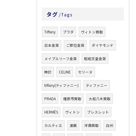
タグ
Tags
Tiffany
プラダ
ヴィトン買取
日本金貨
ご即位金貨
ダイヤモンド
メイプルリーフ金貨
昭和天皇金貨
時計
CELINE
セリーヌ
tiffany(ティファニー)
ティファニー
PRADA
橿原市買取
大和八木買取
HERMÈS
ヴィトン
ブレスレット
カルティエ
漫画
洋酒買取
白州