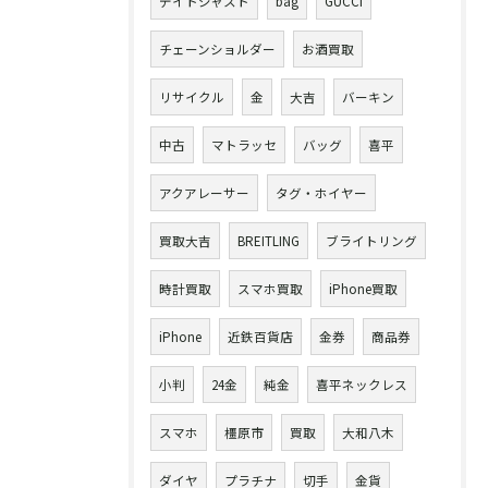
デイトジャスト
bag
GUCCI
チェーンショルダー
お酒買取
リサイクル
金
大吉
バーキン
中古
マトラッセ
バッグ
喜平
アクアレーサー
タグ・ホイヤー
買取大吉
BREITLING
ブライトリング
時計買取
スマホ買取
iPhone買取
iPhone
近鉄百貨店
金券
商品券
小判
24金
純金
喜平ネックレス
スマホ
橿原市
買取
大和八木
ダイヤ
プラチナ
切手
金貨