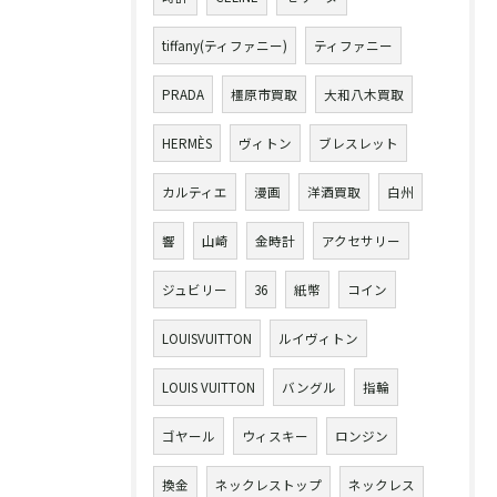
tiffany(ティファニー)
ティファニー
PRADA
橿原市買取
大和八木買取
HERMÈS
ヴィトン
ブレスレット
カルティエ
漫画
洋酒買取
白州
響
山崎
金時計
アクセサリー
ジュビリー
36
紙幣
コイン
LOUISVUITTON
ルイヴィトン
LOUIS VUITTON
バングル
指輪
ゴヤール
ウィスキー
ロンジン
換金
ネックレストップ
ネックレス