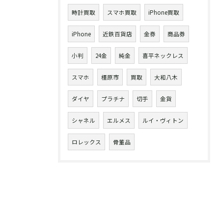
時計買取
スマホ買取
iPhone買取
iPhone
近鉄百貨店
金券
商品券
小判
24金
純金
喜平ネックレス
スマホ
橿原市
買取
大和八木
ダイヤ
プラチナ
切手
金貨
シャネル
エルメス
ルイ・ヴィトン
ロレックス
骨董品