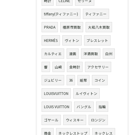
時計
CELINE
セリーヌ
tiffany(ティファニー)
ティファニー
PRADA
橿原市買取
大和八木買取
HERMÈS
ヴィトン
ブレスレット
カルティエ
漫画
洋酒買取
白州
響
山崎
金時計
アクセサリー
ジュビリー
36
紙幣
コイン
LOUISVUITTON
ルイヴィトン
LOUIS VUITTON
バングル
指輪
ゴヤール
ウィスキー
ロンジン
換金
ネックレストップ
ネックレス