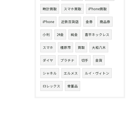
時計買取
スマホ買取
iPhone買取
iPhone
近鉄百貨店
金券
商品券
小判
24金
純金
喜平ネックレス
スマホ
橿原市
買取
大和八木
ダイヤ
プラチナ
切手
金貨
シャネル
エルメス
ルイ・ヴィトン
ロレックス
骨董品