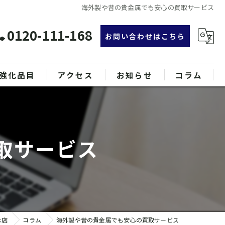
海外製や昔の貴金属でも安心の買取サービス
0120-111-168
お問い合わせはこちら
強化品目
アクセス
お知らせ
コラム
グ
漫画特集
ンド品
取サービス
属
木店
コラム
海外製や昔の貴金属でも安心の買取サービス