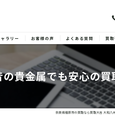
ギャラリー
お客様の声
よくある質問
買取
バッ
ブラ
昔の貴金属でも安心の買
貴金
時計
金
奈良県橿原市の買取なら買取大吉 大和八