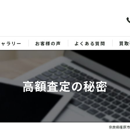
ギャラリー
お客様の声
よくある質問
買取
バッ
ブラ
高額査定の秘密
貴金
時計
金
奈良県橿原市