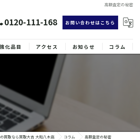
高額査定の秘密
0120-111-168
お問い合わせはこちら
強化品目
アクセス
お知らせ
コラム
グ
漫画特集
ンド品
属
の買取なら買取大吉 大和八木店
コラム
高額査定の秘密