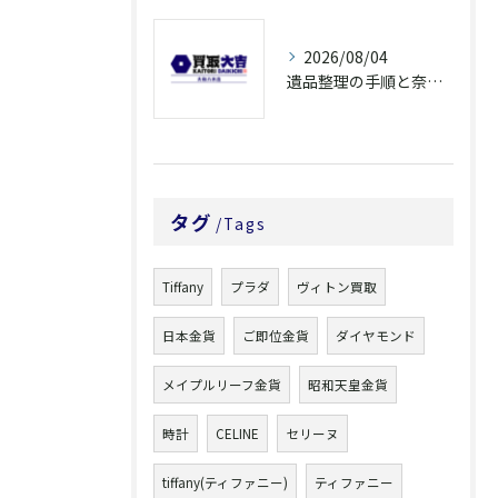
2026/08/04
遺品整理の手順と奈良県橿原市で無駄なく片付ける方法とごみ処分ポイント
タグ
Tags
Tiffany
プラダ
ヴィトン買取
日本金貨
ご即位金貨
ダイヤモンド
メイプルリーフ金貨
昭和天皇金貨
時計
CELINE
セリーヌ
tiffany(ティファニー)
ティファニー