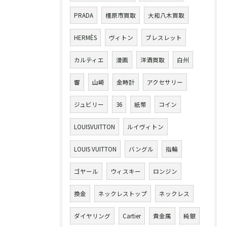
PRADA
橿原市買取
大和八木買取
HERMÈS
ヴィトン
ブレスレット
カルティエ
漫画
洋酒買取
白州
響
山崎
金時計
アクセサリー
ジュビリー
36
紙幣
コイン
LOUISVUITTON
ルイヴィトン
LOUIS VUITTON
バングル
指輪
ゴヤール
ウィスキー
ロンジン
換金
ネックレストップ
ネックレス
ダイヤリング
Cartier
貴金属
純銀