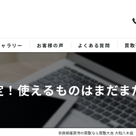
ギャラリー
お客様の声
よくある質問
買取
バッ
ブラ
定！使えるものはまだま
貴金
時計
金
奈良県橿原市の買取なら買取大吉 大和八木店