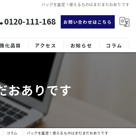
バッグを査定！使えるものはまだまだおありです
0120-111-168
お問い合わせはこちら
強化品目
アクセス
お知らせ
コラム
グ
漫画特集
ンド品
だおありです
属
コラム
バッグを査定！使えるものはまだまだおありです